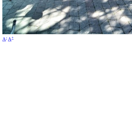
-
+
A
A