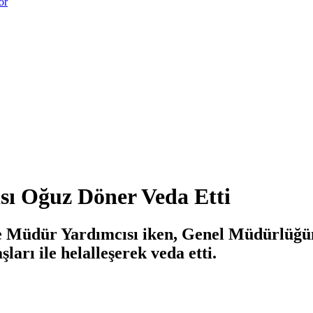
or
ı Oğuz Döner Veda Etti
üdür Yardımcısı iken, Genel Müdürlüğümü
arı ile helalleşerek veda etti.