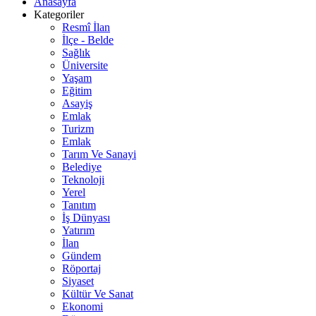
Anasayfa
Kategoriler
Resmî İlan
İlçe - Belde
Sağlık
Üniversite
Yaşam
Eğitim
Asayiş
Emlak
Turizm
Emlak
Tarım Ve Sanayi
Belediye
Teknoloji
Yerel
Tanıtım
İş Dünyası
Yatırım
İlan
Gündem
Röportaj
Siyaset
Kültür Ve Sanat
Ekonomi