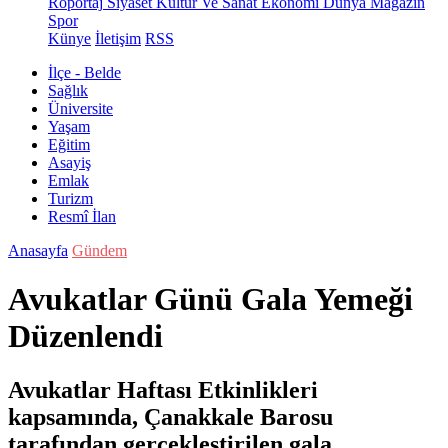
Röportaj
Siyaset
Kültür Ve Sanat
Ekonomi
Dünya
Magazin
Spor
Künye
İletişim
RSS
İlçe - Belde
Sağlık
Üniversite
Yaşam
Eğitim
Asayiş
Emlak
Turizm
Resmî İlan
Anasayfa
Gündem
Avukatlar Günü Gala Yemeği
Düzenlendi
Avukatlar Haftası Etkinlikleri
kapsamında, Çanakkale Barosu
tarafından gerçekleştirilen gala