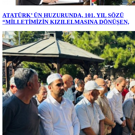
ATATÜRK’ ÜN HUZURUNDA, 101. YIL SÖZÜ
“MİLLETİMİZİN KIZILELMASINA DÖNÜŞEN,