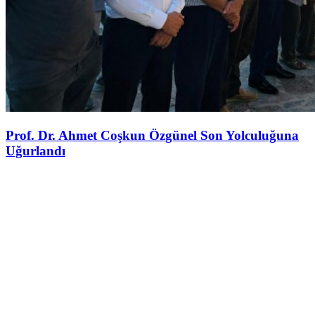
Prof. Dr. Ahmet Coşkun Özgünel Son Yolculuğuna
Uğurlandı