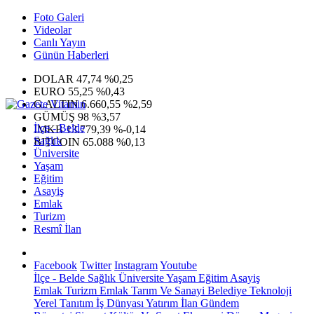
Foto Galeri
Videolar
Canlı Yayın
Günün Haberleri
DOLAR
47,74
%0,25
EURO
55,25
%0,43
G.ALTIN
6.660,55
%2,59
GÜMÜŞ
98
%3,57
İlçe - Belde
IMKB
13.779,39
%-0,14
Sağlık
BITCOIN
65.088
%0,13
Üniversite
Yaşam
Eğitim
Asayiş
Emlak
Turizm
Resmî İlan
Facebook
Twitter
Instagram
Youtube
İlçe - Belde
Sağlık
Üniversite
Yaşam
Eğitim
Asayiş
Emlak
Turizm
Emlak
Tarım Ve Sanayi
Belediye
Teknoloji
Yerel
Tanıtım
İş Dünyası
Yatırım
İlan
Gündem