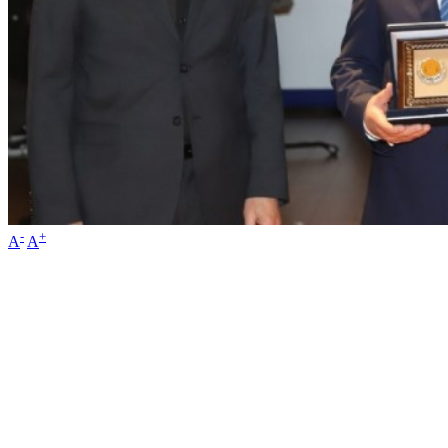
-
+
A
A