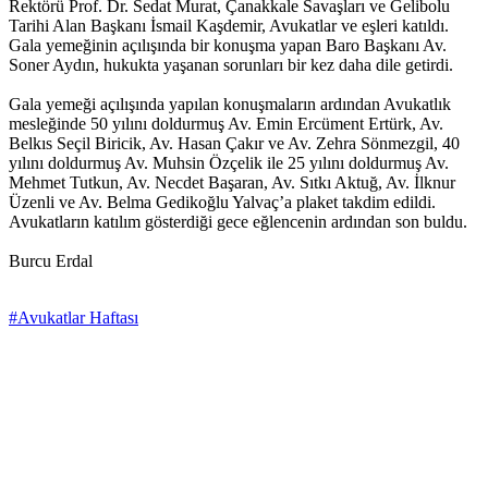
Rektörü Prof. Dr. Sedat Murat, Çanakkale Savaşları ve Gelibolu
Tarihi Alan Başkanı İsmail Kaşdemir, Avukatlar ve eşleri katıldı.
Gala yemeğinin açılışında bir konuşma yapan Baro Başkanı Av.
Soner Aydın, hukukta yaşanan sorunları bir kez daha dile getirdi.
Gala yemeği açılışında yapılan konuşmaların ardından Avukatlık
mesleğinde 50 yılını doldurmuş Av. Emin Ercüment Ertürk, Av.
Belkıs Seçil Biricik, Av. Hasan Çakır ve Av. Zehra Sönmezgil, 40
yılını doldurmuş Av. Muhsin Özçelik ile 25 yılını doldurmuş Av.
Mehmet Tutkun, Av. Necdet Başaran, Av. Sıtkı Aktuğ, Av. İlknur
Üzenli ve Av. Belma Gedikoğlu Yalvaç’a plaket takdim edildi.
Avukatların katılım gösterdiği gece eğlencenin ardından son buldu.
Burcu Erdal
#Avukatlar Haftası