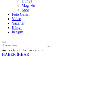
Dünya
Magazin
Spor
Foto Galeri
Video
Yazarlar
Künye
İletişim
Aramak için bir kelime yazınız.
HABER İHBAR