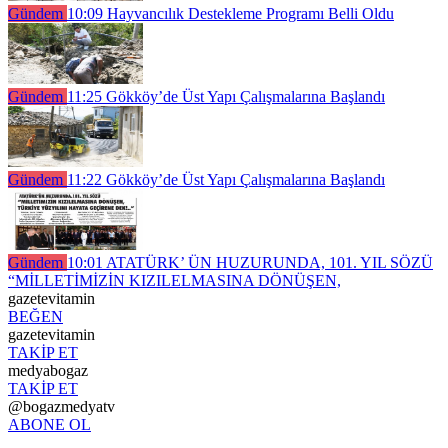
Gündem
10:09
Hayvancılık Destekleme Programı Belli Oldu
Gündem
11:25
Gökköy’de Üst Yapı Çalışmalarına Başlandı
Gündem
11:22
Gökköy’de Üst Yapı Çalışmalarına Başlandı
Gündem
10:01
ATATÜRK’ ÜN HUZURUNDA, 101. YIL SÖZÜ
“MİLLETİMİZİN KIZILELMASINA DÖNÜŞEN,
gazetevitamin
BEĞEN
gazetevitamin
TAKİP ET
medyabogaz
TAKİP ET
@bogazmedyatv
ABONE OL