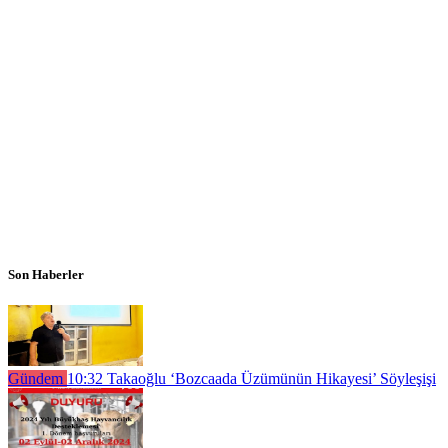
Son Haberler
Gündem
10:32
Takaoğlu ‘Bozcaada Üzümünün Hikayesi’ Söyleşişi