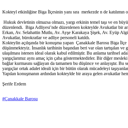
Kokteyl etkinliğine Biga İlçesinin yanı sıra merkezde n de katılımın ol
Hukuk devletinin olmazsa olmazı, yargı erkinin temel taşı ve en büyü
düzenlendi. Biga Adliyesi’nde düzenlenen kokteylde Avukatlar bir a
Erkan, Av. Selahattin Mutlu, Av. Ayşe Karakaya Şişek, Av. Eyüp Algül,
Avukatlar, bürokratlar ve adliye personeli katıldı.
Kokteylin açılışında bir konuşma yapan Çanakkale Barosu Biga İlçe T
düşünmekteyiz. İnsanlık tarihinin başından beri var olan tartışılan v
ulaşılması istenen ideal olarak kabul edilmiştir. Bu anlama tarihsel 
yargıçlarımız aynı amaç için çaba göstermektedirler. Bir diğer meslek
bağlar kurmasını sağlayan da tamamen bu düşünce ve anlayıştır. Bu se
yargıçlar ortak adalet ideali için bir bütün olarak mücadeleyi taşıyanlar
Yapılan konuşmanın ardından kokteylde bir araya gelen avukatlar hem 
Şerife Erdem
#Çanakkale Barosu