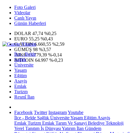
Foto Galeri
Videolar
Canlı Yayın
Günün Haberleri
DOLAR
47,74
%0,25
EURO
55,25
%0,43
G.ALTIN
6.660,55
%2,59
GÜMÜŞ
98
%3,57
İlçe - Belde
IMKB
13.779,39
%-0,14
Sağlık
BITCOIN
64.997
%-0,23
Üniversite
Yaşam
Eğitim
Asayiş
Emlak
Turizm
Resmî İlan
Facebook
Twitter
Instagram
Youtube
İlçe - Belde
Sağlık
Üniversite
Yaşam
Eğitim
Asayiş
Emlak
Turizm
Emlak
Tarım Ve Sanayi
Belediye
Teknoloji
Yerel
Tanıtım
İş Dünyası
Yatırım
İlan
Gündem