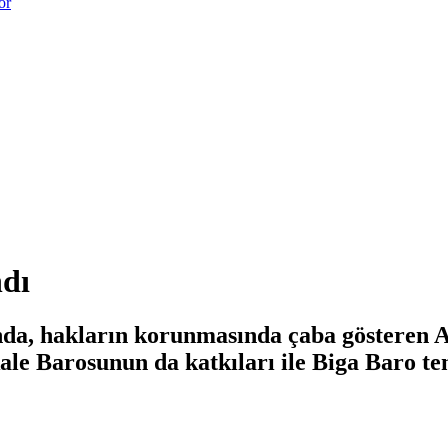
or
dı
nda, hakların korunmasında çaba gösteren 
e Barosunun da katkıları ile Biga Baro tems