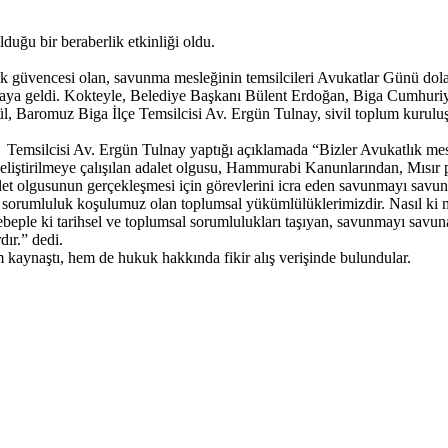
duğu bir beraberlik etkinliği oldu.
k güvencesi olan, savunma mesleğinin temsilcileri Avukatlar Günü dolayı
raya geldi. Kokteyle, Belediye Başkanı Bülent Erdoğan, Biga Cumhuri
 Baromuz Biga İlçe Temsilcisi Av. Ergün Tulnay, sivil toplum kuruluşları
emsilcisi Av. Ergün Tulnay yaptığı açıklamada “Bizler Avukatlık mesl
e geliştirilmeye çalışılan adalet olgusu, Hammurabi Kanunlarından, Mısı
adalet olgusunun gerçekleşmesi için görevlerini icra eden savunmayı sav
i sorumluluk koşulumuz olan toplumsal yükümlülüklerimizdir. Nasıl ki mü
beple ki tarihsel ve toplumsal sorumlulukları taşıyan, savunmayı savu
dır.” dedi.
kaynaştı, hem de hukuk hakkında fikir alış verişinde bulundular.