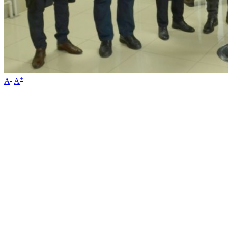
-
+
A
A