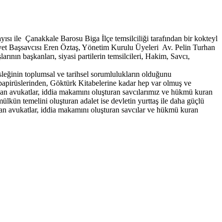
sı ile Çanakkale Barosu Biga İlçe temsilciliği tarafından bir kokteyl
yet Başsavcısı Eren Öztaş, Yönetim Kurulu Üyeleri Av. Pelin Turhan
nın başkanları, siyasi partilerin temsilcileri, Hakim, Savcı,
eğinin toplumsal ve tarihsel sorumlulukların olduğunu
r papirüslerinden, Göktürk Kitabelerine kadar hep var olmuş ve
unan avukatlar, iddia makamını oluşturan savcılarımız ve hükmü kuran
lkün temelini oluşturan adalet ise devletin yurttaş ile daha güçlü
nan avukatlar, iddia makamını oluşturan savcılar ve hükmü kuran