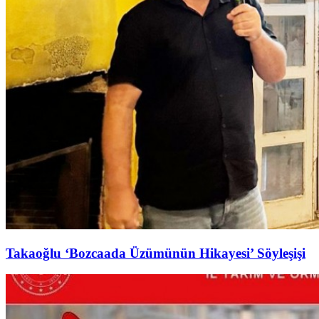
Takaoğlu ‘Bozcaada Üzümünün Hikayesi’ Söyleşişi