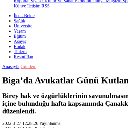
Röportaj
Siyaset
Kültür Ve Sanat
Ekonomi
Dünya
Magazin
Sp
Künye
İletişim
RSS
İlçe - Belde
Sağlık
Üniversite
Yaşam
Eğitim
Asayiş
Emlak
Turizm
Resmî İlan
Anasayfa
Gündem
Biga’da Avukatlar Günü Kutlan
Birey hak ve özgürlüklerinin savunulması
içine bulunduğu hafta kapsamında Çanakkal
düzenlendi.
2022-3-27 12:28:26
Yayınlanma