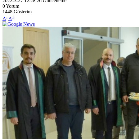
2022-3-27 12:28:26
Güncelleme
0
Yorum
1448
Gösterim
-
+
A
A