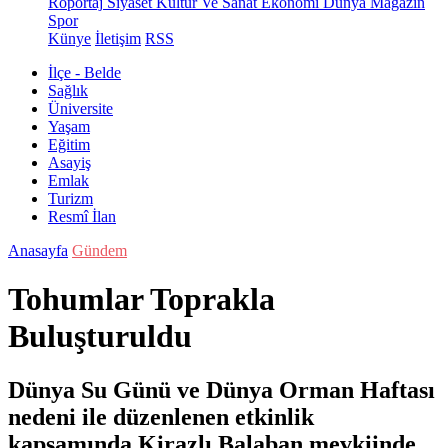
Röportaj
Siyaset
Kültür Ve Sanat
Ekonomi
Dünya
Magazin
Spor
Künye
İletişim
RSS
İlçe - Belde
Sağlık
Üniversite
Yaşam
Eğitim
Asayiş
Emlak
Turizm
Resmî İlan
Anasayfa
Gündem
Tohumlar Toprakla
Buluşturuldu
Dünya Su Günü ve Dünya Orman Haftası
nedeni ile düzenlenen etkinlik
kapsamında Kirazlı Balaban mevkiinde