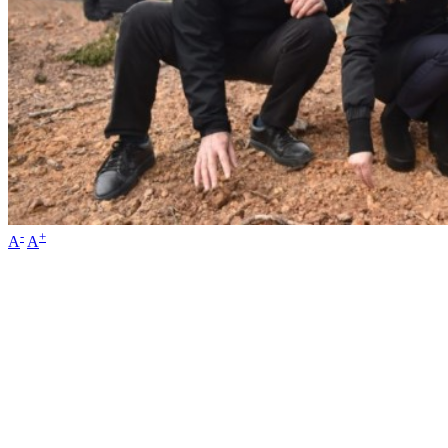
-
+
A
A