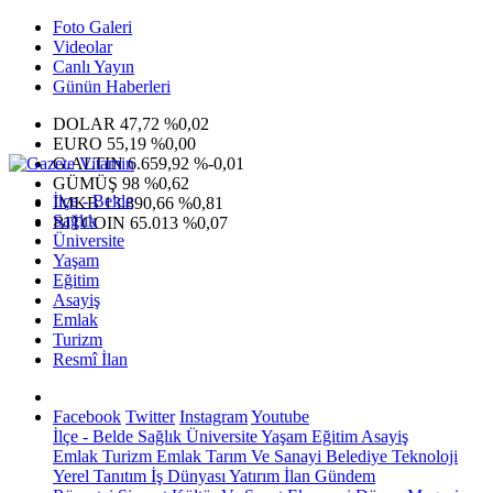
Foto Galeri
Videolar
Canlı Yayın
Günün Haberleri
DOLAR
47,72
%0,02
EURO
55,19
%0,00
G.ALTIN
6.659,92
%-0,01
GÜMÜŞ
98
%0,62
İlçe - Belde
IMKB
13.890,66
%0,81
Sağlık
BITCOIN
65.013
%0,07
Üniversite
Yaşam
Eğitim
Asayiş
Emlak
Turizm
Resmî İlan
Facebook
Twitter
Instagram
Youtube
İlçe - Belde
Sağlık
Üniversite
Yaşam
Eğitim
Asayiş
Emlak
Turizm
Emlak
Tarım Ve Sanayi
Belediye
Teknoloji
Yerel
Tanıtım
İş Dünyası
Yatırım
İlan
Gündem