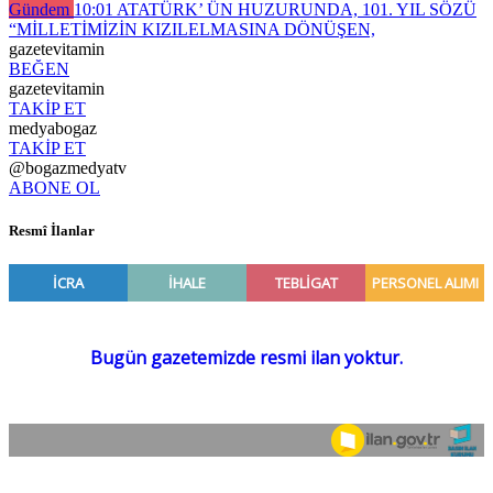
Gündem
10:01
ATATÜRK’ ÜN HUZURUNDA, 101. YIL SÖZÜ
“MİLLETİMİZİN KIZILELMASINA DÖNÜŞEN,
gazetevitamin
BEĞEN
gazetevitamin
TAKİP ET
medyabogaz
TAKİP ET
@bogazmedyatv
ABONE OL
Resmî İlanlar