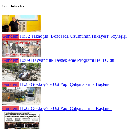
Son Haberler
Gündem
10:32
Takaoğlu ‘Bozcaada Üzümünün Hikayesi’ Söyleşişi
Gündem
10:09
Hayvancılık Destekleme Programı Belli Oldu
Gündem
11:25
Gökköy’de Üst Yapı Çalışmalarına Başlandı
Gündem
11:22
Gökköy’de Üst Yapı Çalışmalarına Başlandı