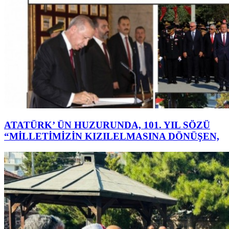
ATATÜRK’ ÜN HUZURUNDA, 101. YIL SÖZÜ
“MİLLETİMİZİN KIZILELMASINA DÖNÜŞEN,