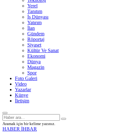
Teknoloji
Yerel
Tanıtım
İş Dünyası
Yatırım
İlan
Gündem
Röportaj
Siyaset
Kültür Ve Sanat
Ekonomi
Dünya
Magazin
Spor
Foto Galeri
Video
Yazarlar
Künye
İletişim
Aramak için bir kelime yazınız.
HABER İHBAR