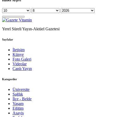
Haber Arşivi
Yerel Süreli Yayın-Aktüel Gazetesi
Sayfalar
İletişim
Künye
Foto Galeri
Videolar
Canlı Yayın
Kategoriler
Üniversite
Sağlık
İlçe - Belde
Yaşam
Eğitim
Asayiş