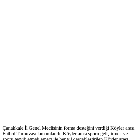
Çanakkale İl Genel Meclisinin forma desteğini verdiği Köyler arası
Futbol Turnuvası tamamlandı. Köyler arası sporu geliştirmek ve
sporu teşvik etmek amacı ile her yıl gerçekleştirilen Köyler arası