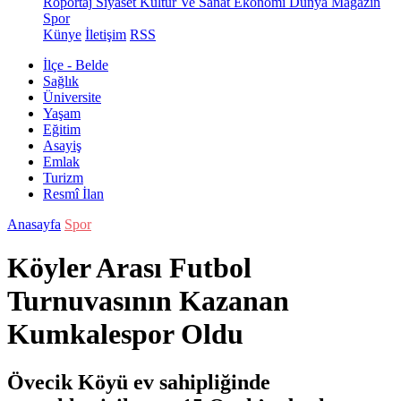
Röportaj
Siyaset
Kültür Ve Sanat
Ekonomi
Dünya
Magazin
Spor
Künye
İletişim
RSS
İlçe - Belde
Sağlık
Üniversite
Yaşam
Eğitim
Asayiş
Emlak
Turizm
Resmî İlan
Anasayfa
Spor
Köyler Arası Futbol
Turnuvasının Kazanan
Kumkalespor Oldu
Övecik Köyü ev sahipliğinde