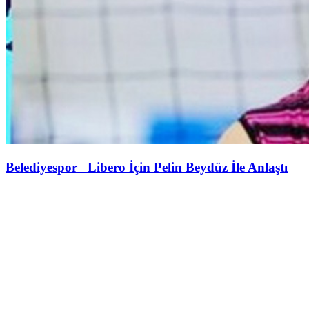
Belediyespor Libero İçin Pelin Beydüz İle Anlaştı