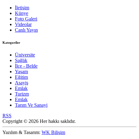
İletişim
Künye
Foto Galeri
Videolar
Canlı Yayın
Kategoriler
Üniversite
Sağlık
İlçe - Belde
Yaşam
Eğitim
Asayiş
Emlak
Turizm
Emlak
Tarım Ve Sanayi
RSS
Copyright © 2026 Her hakkı saklıdır.
Yazılım & Tasarım:
WK Bilişim