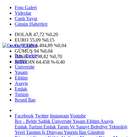
Foto Galeri
Videolar
Canlı Yayın
Günün Haberleri
DOLAR
47,72
%0,20
EURO
55,09
%0,15
G.ALTIN
6.494,89
%0,04
GÜMÜŞ
94
%0,04
İlçe - Belde
IMKB
13.798,82
%0,70
Sağlık
BITCOIN
64.458
%-0,40
Üniversite
Yaşam
Eğitim
Asayiş
Emlak
Turizm
Resmî İlan
Facebook
Twitter
Instagram
Youtube
İlçe - Belde
Sağlık
Üniversite
Yaşam
Eğitim
Asayiş
Emlak
Turizm
Emlak
Tarım Ve Sanayi
Belediye
Teknoloji
Yerel
Tanıtım
İş Dünyası
Yatırım
İlan
Gündem