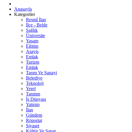
Anasayfa
Kategoriler
Resmî İlan
İlçe - Belde
Sağlık
Üniversite
Yaşam
Eğitim
Asayiş
Emlak
Turizm
Emlak
Tarım Ve Sanayi
Belediye
Teknoloji
Yerel
Tanıtım
İş Dünyası
Yatırım
İlan
Gündem
Röportaj
Siyaset
Kültür Ve Sanat