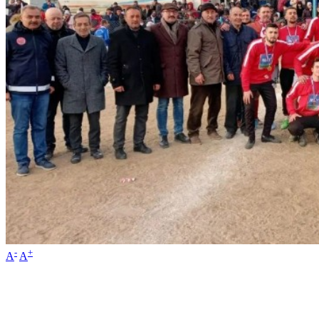
-
+
A
A