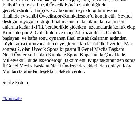
Futbol Turnuvası bu yıl Övecik Köyü ev sahipliğinde
gerçekleştirildi. Bir çok köy takımının eyr aldığı turnuvanın
finalinde ev sahibi Övecikspor-Kumkalespor’u konuk etti. Seyirci
desteğinin yoğun olduğu final maçında iki takım da maçın son
anlarına kadar 1-1’lik beraberlikle giderken uzatmalarda konuk ekip
Kumkalespor 2. Golu buldu ve maçı 2-1 kazandı. 15 Ocak’ta
başlayan ve hafta sonu oynanan final müsabakalarının ardından
köyler arası turnuvada dereceye giren takımlar ödülleri verildi. Maç
sonrası 2. olan Üvecik Spora kupasını İl Genel Meclis Başkanı
Nejat Önder ve 1. olan Kumkale Spora Kupasını da Çanakkale
Milletvekili Jülide İskenderoğlu takdim etti. Kupa takdiminden sonra
İl Genel Meclis Başkanı Nejat Önder'e desteklerinden dolayı Köy
Muhtarı tarafından teşekkür plaketi verildi.
Şerife Erdem
#kumkale