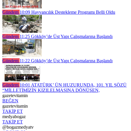
Gündem
10:09
Hayvancılık Destekleme Programı Belli Oldu
Gündem
11:25
Gökköy’de Üst Yapı Çalışmalarına Başlandı
Gündem
11:22
Gökköy’de Üst Yapı Çalışmalarına Başlandı
Gündem
10:01
ATATÜRK’ ÜN HUZURUNDA, 101. YIL SÖZÜ
“MİLLETİMİZİN KIZILELMASINA DÖNÜŞEN,
gazetevitamin
BEĞEN
gazetevitamin
TAKİP ET
medyabogaz
TAKİP ET
@bogazmedyatv