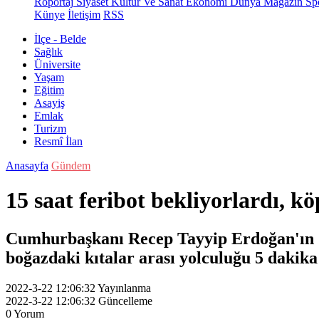
Röportaj
Siyaset
Kültür Ve Sanat
Ekonomi
Dünya
Magazin
Sp
Künye
İletişim
RSS
İlçe - Belde
Sağlık
Üniversite
Yaşam
Eğitim
Asayiş
Emlak
Turizm
Resmî İlan
Anasayfa
Gündem
15 saat feribot bekliyorlardı, 
Cumhurbaşkanı Recep Tayyip Erdoğan'ın 1
boğazdaki kıtalar arası yolculuğu 5 dakika
2022-3-22 12:06:32
Yayınlanma
2022-3-22 12:06:32
Güncelleme
0
Yorum