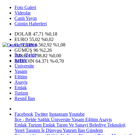
Foto Galeri
Videolar
Canlı Yayın
Günün Haberleri
DOLAR
47,71
%0,18
EURO
55,02
%0,02
G.ALTIN
6.562,92
%1,08
GÜMÜŞ
96
%2,26
İlçe - Belde
IMKB
13.798,82
%0,00
Sağlık
BITCOIN
64.371
%-0,70
Üniversite
Yaşam
Eğitim
Asayiş
Emlak
Turizm
Resmî İlan
Facebook
Twitter
Instagram
Youtube
İlçe - Belde
Sağlık
Üniversite
Yaşam
Eğitim
Asayiş
Emlak
Turizm
Emlak
Tarım Ve Sanayi
Belediye
Teknoloji
Yerel
Tanıtım
İş Dünyası
Yatırım
İlan
Gündem