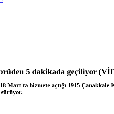
or
köprüden 5 dakikada geçiliyor (V
8 Mart'ta hizmete açtığı 1915 Çanakkale K
 sürüyor.