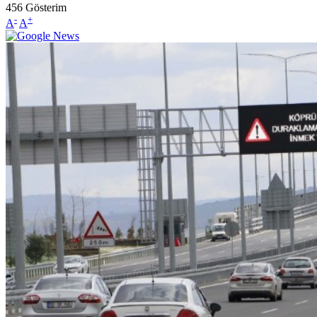
456
Gösterim
-
+
A
A