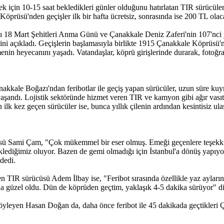
 için 10-15 saat bekledikleri günler olduğunu hatırlatan TIR sürücüleri,
prüsü'nden geçişler ilk bir hafta ücretsiz, sonrasında ise 200 TL ola
ı 18 Mart Şehitleri Anma Günü ve Çanakkale Deniz Zaferi'nin 107'nc
ini açıkladı. Geçişlerin başlamasıyla birlikte 1915 Çanakkale Köprüsü'n
n heyecanını yaşadı. Vatandaşlar, köprü girişlerinde durarak, fotoğraf 
nakkale Boğazı'ndan feribotlar ile geçiş yapan sürücüler, uzun süre k
 yaşandı. Lojistik sektöründe hizmet veren TIR ve kamyon gibi ağır vasıta
lk kez geçen sürücüler ise, bunca yıllık çilenin ardından kesintisiz ul
ü Sami Çam, "Çok mükemmel bir eser olmuş. Emeği geçenlere teşekkü
klediğimiz oluyor. Bazen de gemi olmadığı için İstanbul'a dönüş yapıyo
dedi.
 TIR sürücüsü Adem İlbay ise, "Feribot sırasında özellikle yaz ayların
da güzel oldu. Dün de köprüden geçtim, yaklaşık 4-5 dakika sürüyor" d
eyen Hasan Doğan da, daha önce feribot ile 45 dakikada geçtikleri 