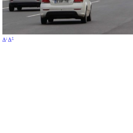
-
+
A
A