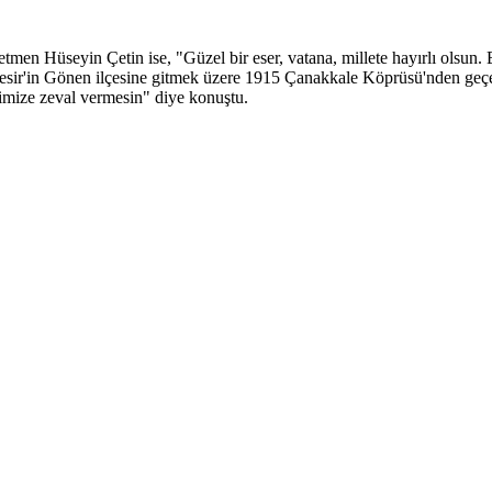
en Hüseyin Çetin ise, "Güzel bir eser, vatana, millete hayırlı olsun.
Balıkesir'in Gönen ilçesine gitmek üzere 1915 Çanakkale Köprüsü'nden 
timize zeval vermesin" diye konuştu.