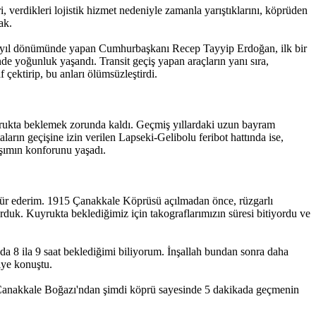
 verdikleri lojistik hizmet nedeniyle zamanla yarıştıklarını, köprüden
cak.
i yıl dönümünde yapan Cumhurbaşkanı Recep Tayyip Erdoğan, ilk bir
de yoğunluk yaşandı. Transit geçiş yapan araçların yanı sıra,
çektirip, bu anları ölümsüzleştirdi.
uyrukta beklemek zorunda kaldı. Geçmiş yıllardaki uzun bayram
ların geçişine izin verilen Lapseki-Gelibolu feribot hattında ise,
aşımın konforunu yaşadı.
r ederim. 1915 Çanakkale Köprüsü açılmadan önce, rüzgarlı
rduk. Kuyrukta beklediğimiz için takograflarımızın süresi bitiyordu ve
da 8 ila 9 saat beklediğimi biliyorum. İnşallah bundan sonra daha
iye konuştu.
Çanakkale Boğazı'ndan şimdi köprü sayesinde 5 dakikada geçmenin