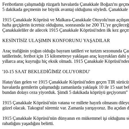
Feribotların çalışmadığı rüzgarlı havalarda Çanakkale Boğazı'nı geçmek
5 dakikada geçmenin ise büyük avantaj olduğunu söyledi. Çanakkale Kö
1915 Çanakkale Köprüsü ve Malkara-Çanakkale Otoyolu'nun açılışın
hafta geçişlerin ücretsiz olduğunu, sonrasında ise 200 TL'ye geçileceğ
Çanakkaleliler de ailecek 1915 Çanakkale Köprüsü'nden ilk kez geçmeni
KESİNTİSİZ ULAŞIMIN KONFORUNU YAŞADILAR
Araç trafiğinin yoğun olduğu bayram tatilleri ve turizm sezonunda Ça
tatillerinde, feribot için 15 kilometreye yaklaşan araç kuyrukları dahi
yıllarca araç kuyruğu hiç eksik olmadı. 1915 Çanakkale Köprüsü'nden i
'10-15 SAAT BEKLEDİĞİMİZ OLUYORDU'
Hatay'dan gelen ve 1915 Çanakkale Köprüsü'nden geçen TIR sürücüs
havalarda gemilerin çalışmadığı zamanlarda yaklaşık 10 ile 15 saat be
bundan dolayı ceza yiyorduk. Şimdi 5 dakikada köprüyü geçiyorum" 
1915 Çanakkale Köprüsü'nün vatana ve millete hayırlı olmasını dileyen
güzel olacak. Takograf süremiz var. Zamanla yarışıyoruz. Bu açıdan 
1915 Çanakkale Köprüsü'nün dünyanın en mükemmel işi olduğunu söyl
rahatlığını yaşadığını belirtti.