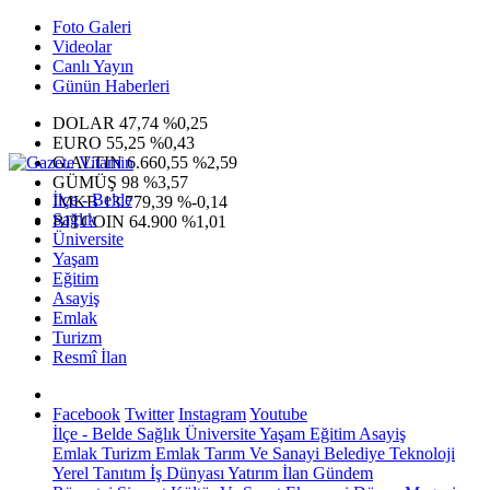
Foto Galeri
Videolar
Canlı Yayın
Günün Haberleri
DOLAR
47,74
%0,25
EURO
55,25
%0,43
G.ALTIN
6.660,55
%2,59
GÜMÜŞ
98
%3,57
İlçe - Belde
IMKB
13.779,39
%-0,14
Sağlık
BITCOIN
64.900
%1,01
Üniversite
Yaşam
Eğitim
Asayiş
Emlak
Turizm
Resmî İlan
Facebook
Twitter
Instagram
Youtube
İlçe - Belde
Sağlık
Üniversite
Yaşam
Eğitim
Asayiş
Emlak
Turizm
Emlak
Tarım Ve Sanayi
Belediye
Teknoloji
Yerel
Tanıtım
İş Dünyası
Yatırım
İlan
Gündem