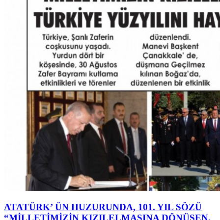
ATATÜRK’ ÜN HUZURUNDA, 101. YIL SÖZÜ
“MİLLETİMİZİN KIZILELMASINA DÖNÜŞEN,