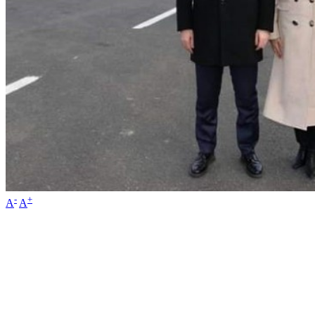
-
+
A
A