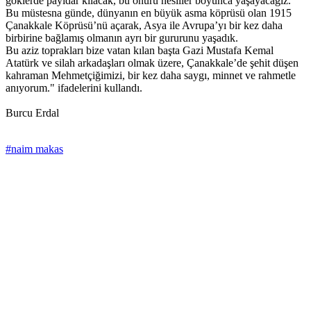
göklerde payidar kılacak, bu onuru nesiller boyunca yaşayacağız.
Bu müstesna günde, dünyanın en büyük asma köprüsü olan 1915
Çanakkale Köprüsü’nü açarak, Asya ile Avrupa’yı bir kez daha
birbirine bağlamış olmanın ayrı bir gururunu yaşadık.
Bu aziz toprakları bize vatan kılan başta Gazi Mustafa Kemal
Atatürk ve silah arkadaşları olmak üzere, Çanakkale’de şehit düşen
kahraman Mehmetçiğimizi, bir kez daha saygı, minnet ve rahmetle
anıyorum." ifadelerini kullandı.
Burcu Erdal
#naim makas