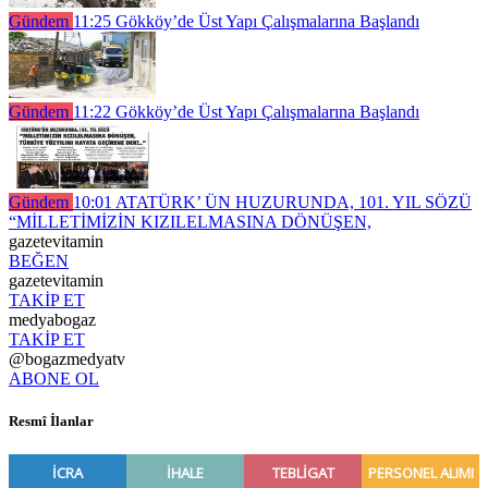
Gündem
11:25
Gökköy’de Üst Yapı Çalışmalarına Başlandı
Gündem
11:22
Gökköy’de Üst Yapı Çalışmalarına Başlandı
Gündem
10:01
ATATÜRK’ ÜN HUZURUNDA, 101. YIL SÖZÜ
“MİLLETİMİZİN KIZILELMASINA DÖNÜŞEN,
gazetevitamin
BEĞEN
gazetevitamin
TAKİP ET
medyabogaz
TAKİP ET
@bogazmedyatv
ABONE OL
Resmî İlanlar