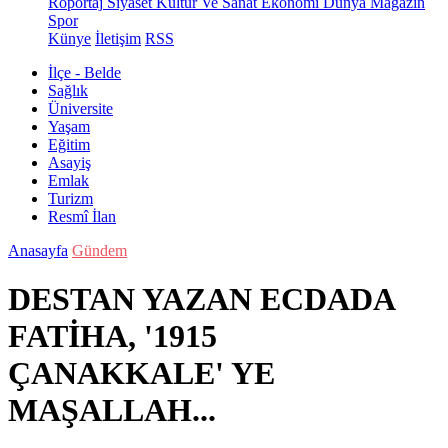
Röportaj
Siyaset
Kültür Ve Sanat
Ekonomi
Dünya
Magazin
Spor
Künye
İletişim
RSS
İlçe - Belde
Sağlık
Üniversite
Yaşam
Eğitim
Asayiş
Emlak
Turizm
Resmî İlan
Anasayfa
Gündem
DESTAN YAZAN ECDADA
FATİHA, '1915
ÇANAKKALE' YE
MAŞALLAH...