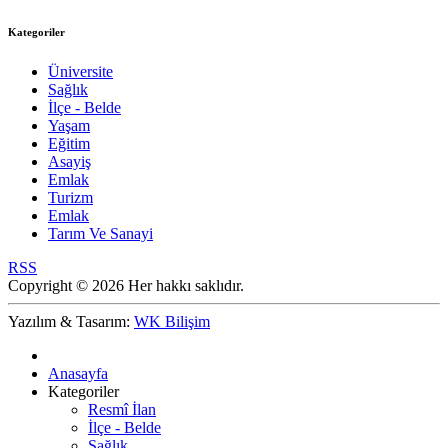
Kategoriler
Üniversite
Sağlık
İlçe - Belde
Yaşam
Eğitim
Asayiş
Emlak
Turizm
Emlak
Tarım Ve Sanayi
RSS
Copyright © 2026 Her hakkı saklıdır.
Yazılım & Tasarım:
WK Bilişim
Anasayfa
Kategoriler
Resmî İlan
İlçe - Belde
Sağlık