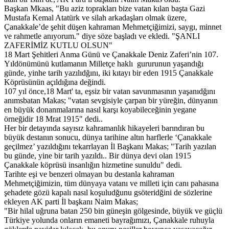
Başkan Mkaas, "Bu aziz toprakları bize vatan kılan başta Gazi
Mustafa Kemal Atatürk ve silah arkadaşları olmak üzere,
Çanakkale’de şehit düşen kahraman Mehmetçiğimizi, saygı, minnet
ve rahmetle anıyorum." diye söze başladı ve ekledi. "ŞANLI
ZAFERİMİZ KUTLU OLSUN"
18 Mart Şehitleri Anma Günü ve Çanakkale Deniz Zaferi’nin 107.
Yıldönümünü kutlamanın Milletçe haklı gururunun yaşandığı
günde, yinhe tarih yazılıdğını, iki kıtayı bir eden 1915 Çanakkale
Köprüsünün açıldığına değindi.
107 yıl önce,18 Mart' ta, eşsiz bir vatan savunmasının yaşanıdğını
anımsbatan Makas; "vatan sevgisiyle çarpan bir yüreğin, dünyanın
en büyük donanmalarına nasıl karşı koyabileceğinin yegane
örneğidir 18 Mrat 1915" dedi..
Her bir detayında sayısız kahramanlık hikayeleri barındıran bu
büyük destanın sonucu, dünya tarihine altın harflerle ‘Çanakkale
geçilmez’ yazıldığını tekarrlayan İl Başkanı Makas; "Tarih yazılan
bu günde, yine bir tarih yazıldı.. Bir dünya devi olan 1915
Çanakkale köprüsü insanlığın hizmetine sunuldu" dedi.
Tarihte eşi ve benzeri olmayan bu destanla kahraman
Mehmetçiğimizin, tüm dünyaya vatanı ve milleti için canı pahasına
şehadete gözü kapalı nasıl koşuludğunu gsöteridğini de sözlerine
ekleyen AK parti İl başkanı Naim Makas;
"Bir hilal uğruna batan 250 bin güneşin gölgesinde, büyük ve güçlü
Türkiye yolunda onların emaneti bayrağımızı, Çanakkale ruhuyla