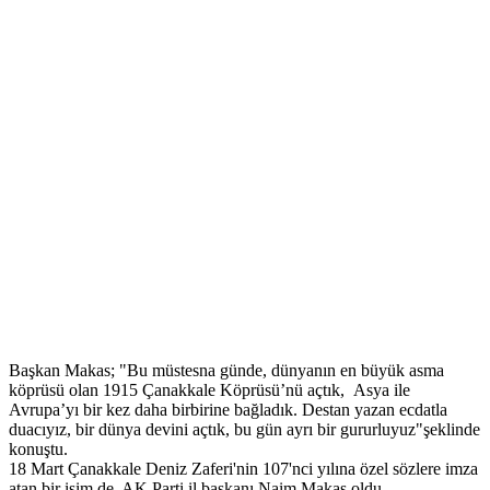
Başkan Makas; "Bu müstesna günde, dünyanın en büyük asma
köprüsü olan 1915 Çanakkale Köprüsü’nü açtık, Asya ile
Avrupa’yı bir kez daha birbirine bağladık. Destan yazan ecdatla
duacıyız, bir dünya devini açtık, bu gün ayrı bir gururluyuz"şeklinde
konuştu.
18 Mart Çanakkale Deniz Zaferi'nin 107'nci yılına özel sözlere imza
atan bir isim de, AK Parti il başkanı Naim Makas oldu.