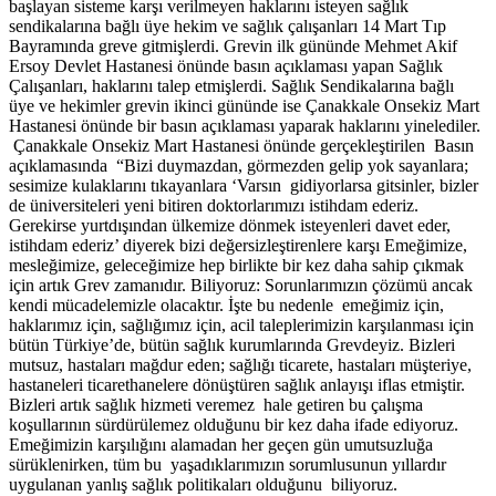
başlayan sisteme karşı verilmeyen haklarını isteyen sağlık
sendikalarına bağlı üye hekim ve sağlık çalışanları 14 Mart Tıp
Bayramında greve gitmişlerdi. Grevin ilk gününde Mehmet Akif
Ersoy Devlet Hastanesi önünde basın açıklaması yapan Sağlık
Çalışanları, haklarını talep etmişlerdi. Sağlık Sendikalarına bağlı
üye ve hekimler grevin ikinci gününde ise Çanakkale Onsekiz Mart
Hastanesi önünde bir basın açıklaması yaparak haklarını yinelediler.
Çanakkale Onsekiz Mart Hastanesi önünde gerçekleştirilen Basın
açıklamasında “Bizi duymazdan, görmezden gelip yok sayanlara;
sesimize kulaklarını tıkayanlara ‘Varsın gidiyorlarsa gitsinler, bizler
de üniversiteleri yeni bitiren doktorlarımızı istihdam ederiz.
Gerekirse yurtdışından ülkemize dönmek isteyenleri davet eder,
istihdam ederiz’ diyerek bizi değersizleştirenlere karşı Emeğimize,
mesleğimize, geleceğimize hep birlikte bir kez daha sahip çıkmak
için artık Grev zamanıdır. Biliyoruz: Sorunlarımızın çözümü ancak
kendi mücadelemizle olacaktır. İşte bu nedenle emeğimiz için,
haklarımız için, sağlığımız için, acil taleplerimizin karşılanması için
bütün Türkiye’de, bütün sağlık kurumlarında Grevdeyiz. Bizleri
mutsuz, hastaları mağdur eden; sağlığı ticarete, hastaları müşteriye,
hastaneleri ticarethanelere dönüştüren sağlık anlayışı iflas etmiştir.
Bizleri artık sağlık hizmeti veremez hale getiren bu çalışma
koşullarının sürdürülemez olduğunu bir kez daha ifade ediyoruz.
Emeğimizin karşılığını alamadan her geçen gün umutsuzluğa
sürüklenirken, tüm bu yaşadıklarımızın sorumlusunun yıllardır
uygulanan yanlış sağlık politikaları olduğunu biliyoruz.