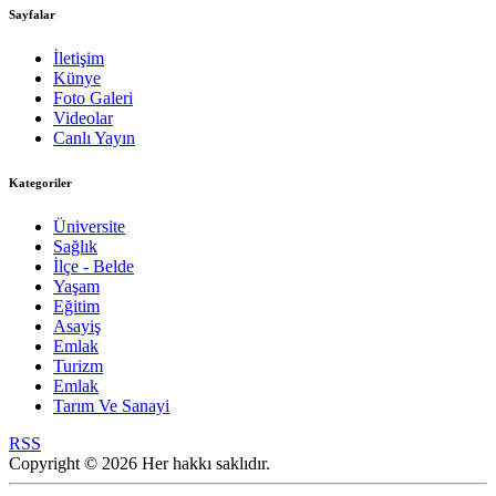
Sayfalar
İletişim
Künye
Foto Galeri
Videolar
Canlı Yayın
Kategoriler
Üniversite
Sağlık
İlçe - Belde
Yaşam
Eğitim
Asayiş
Emlak
Turizm
Emlak
Tarım Ve Sanayi
RSS
Copyright © 2026 Her hakkı saklıdır.