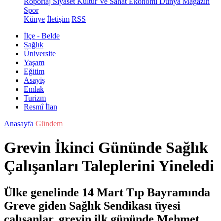
Röportaj
Siyaset
Kültür Ve Sanat
Ekonomi
Dünya
Magazin
Spor
Künye
İletişim
RSS
İlçe - Belde
Sağlık
Üniversite
Yaşam
Eğitim
Asayiş
Emlak
Turizm
Resmî İlan
Anasayfa
Gündem
Grevin İkinci Gününde Sağlık
Çalışanları Taleplerini Yineledi
Ülke genelinde 14 Mart Tıp Bayramında
Greve giden Sağlık Sendikası üyesi
çalışanlar, grevin ilk gününde Mehmet