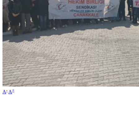
-
+
A
A