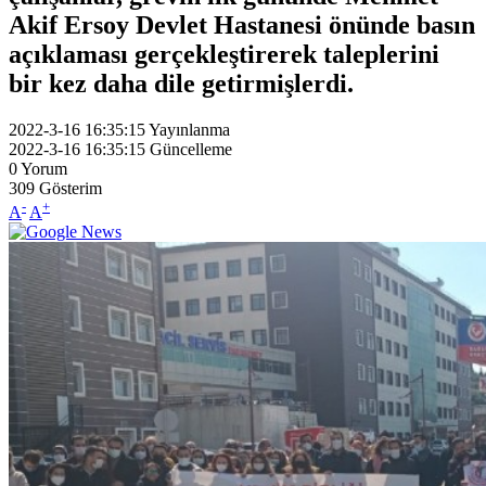
Akif Ersoy Devlet Hastanesi önünde basın
açıklaması gerçekleştirerek taleplerini
bir kez daha dile getirmişlerdi.
2022-3-16 16:35:15
Yayınlanma
2022-3-16 16:35:15
Güncelleme
0
Yorum
309
Gösterim
-
+
A
A