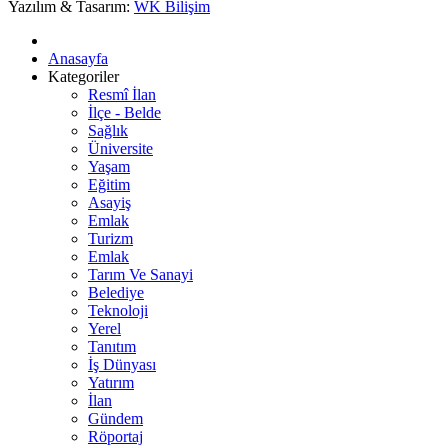
Yazılım & Tasarım:
WK Bilişim
Anasayfa
Kategoriler
Resmî İlan
İlçe - Belde
Sağlık
Üniversite
Yaşam
Eğitim
Asayiş
Emlak
Turizm
Emlak
Tarım Ve Sanayi
Belediye
Teknoloji
Yerel
Tanıtım
İş Dünyası
Yatırım
İlan
Gündem
Röportaj