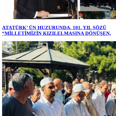
ATATÜRK’ ÜN HUZURUNDA, 101. YIL SÖZÜ
“MİLLETİMİZİN KIZILELMASINA DÖNÜŞEN,