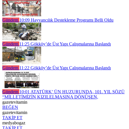
Gündem
10:09
Hayvancılık Destekleme Programı Belli Oldu
Gündem
11:25
Gökköy’de Üst Yapı Çalışmalarına Başlandı
Gündem
11:22
Gökköy’de Üst Yapı Çalışmalarına Başlandı
Gündem
10:01
ATATÜRK’ ÜN HUZURUNDA, 101. YIL SÖZÜ
“MİLLETİMİZİN KIZILELMASINA DÖNÜŞEN,
gazetevitamin
BEĞEN
gazetevitamin
TAKİP ET
medyabogaz
TAKİP ET