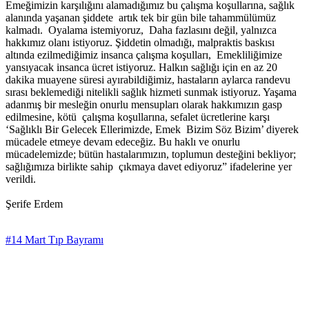
Emeğimizin karşılığını alamadığımız bu çalışma koşullarına, sağlık
alanında yaşanan şiddete artık tek bir gün bile tahammülümüz
kalmadı. Oyalama istemiyoruz, Daha fazlasını değil, yalnızca
hakkımız olanı istiyoruz. Şiddetin olmadığı, malpraktis baskısı
altında ezilmediğimiz insanca çalışma koşulları, Emekliliğimize
yansıyacak insanca ücret istiyoruz. Halkın sağlığı için en az 20
dakika muayene süresi ayırabildiğimiz, hastaların aylarca randevu
sırası beklemediği nitelikli sağlık hizmeti sunmak istiyoruz. Yaşama
adanmış bir mesleğin onurlu mensupları olarak hakkımızın gasp
edilmesine, kötü çalışma koşullarına, sefalet ücretlerine karşı
‘Sağlıklı Bir Gelecek Ellerimizde, Emek Bizim Söz Bizim’ diyerek
mücadele etmeye devam edeceğiz. Bu haklı ve onurlu
mücadelemizde; bütün hastalarımızın, toplumun desteğini bekliyor;
sağlığımıza birlikte sahip çıkmaya davet ediyoruz” ifadelerine yer
verildi.
Şerife Erdem
#14 Mart Tıp Bayramı