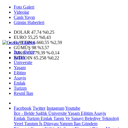
Foto Galeri
Videolar
Canlı Yayın
Günün Haberleri
DOLAR
47,74
%0,25
EURO
55,25
%0,43
G.ALTIN
6.660,55
%2,59
GÜMÜŞ
98
%3,57
İlçe - Belde
IMKB
13.779,39
%-0,14
Sağlık
BITCOIN
65.258
%0,22
Üniversite
Yaşam
Eğitim
Asayiş
Emlak
Turizm
Resmî İlan
Facebook
Twitter
Instagram
Youtube
İlçe - Belde
Sağlık
Üniversite
Yaşam
Eğitim
Asayiş
Emlak
Turizm
Emlak
Tarım Ve Sanayi
Belediye
Teknoloji
Yerel
Tanıtım
İş Dünyası
Yatırım
İlan
Gündem