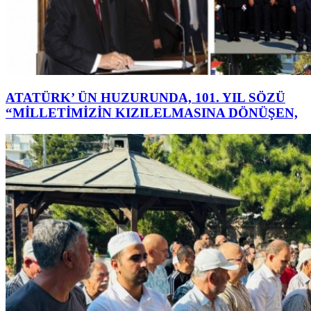
ATATÜRK’ ÜN HUZURUNDA, 101. YIL SÖZÜ
“MİLLETİMİZİN KIZILELMASINA DÖNÜŞEN,