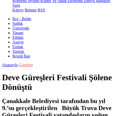
Röportaj
Siyaset
Kültür Ve Sanat
Ekonomi
Dünya
Magazin
Spor
Künye
İletişim
RSS
İlçe - Belde
Sağlık
Üniversite
Yaşam
Eğitim
Asayiş
Emlak
Turizm
Resmî İlan
Anasayfa
Gündem
Deve Güreşleri Festivali Şölene
Dönüştü
Çanakkale Belediyesi tarafından bu yıl
9.’su gerçekleştirilen Büyük Truva Deve
Güreşleri Festivali vatandaşların yoğun