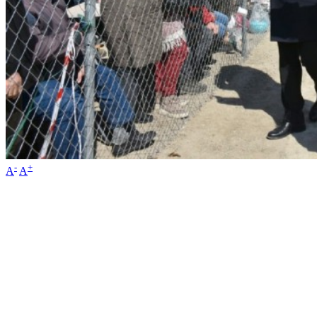
-
+
A
A