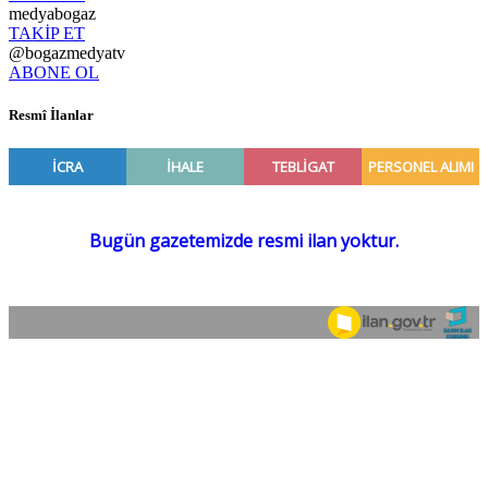
medyabogaz
TAKİP ET
@bogazmedyatv
ABONE OL
Resmî İlanlar