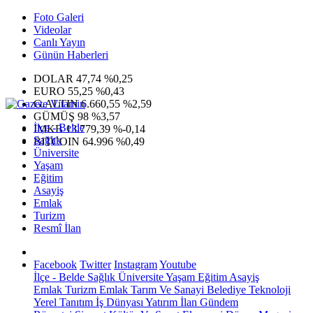
Foto Galeri
Videolar
Canlı Yayın
Günün Haberleri
DOLAR
47,74
%0,25
EURO
55,25
%0,43
G.ALTIN
6.660,55
%2,59
GÜMÜŞ
98
%3,57
İlçe - Belde
IMKB
13.779,39
%-0,14
Sağlık
BITCOIN
64.996
%0,49
Üniversite
Yaşam
Eğitim
Asayiş
Emlak
Turizm
Resmî İlan
Facebook
Twitter
Instagram
Youtube
İlçe - Belde
Sağlık
Üniversite
Yaşam
Eğitim
Asayiş
Emlak
Turizm
Emlak
Tarım Ve Sanayi
Belediye
Teknoloji
Yerel
Tanıtım
İş Dünyası
Yatırım
İlan
Gündem