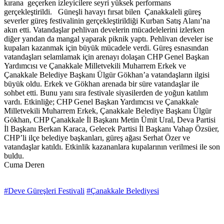
kırana geçerken izleyicilere seyri yüksek performans
gerçekleştirildi. Güneşli havayı fırsat bilen Çanakkaleli güreş
severler güreş festivalinin gerçekleştirildiği Kurban Satış Alanı’na
akın etti. Vatandaşlar pehlivan develerin mücadelelerini izlerken
diğer yandan da mangal yaparak piknik yaptı. Pehlivan develer ise
kupaları kazanmak için büyük mücadele verdi. Güreş esnasından
vatandaşları selamlamak için arenayı dolaşan CHP Genel Başkan
Yardımcısı ve Çanakkale Milletvekili Muharrem Erkek ve
Çanakkale Belediye Başkanı Ülgür Gökhan’a vatandaşların ilgisi
büyük oldu. Erkek ve Gökhan arenada bir süre vatandaşlar ile
sohbet etti. Bunu yanı sıra festivale siyasilerden de yoğun katılım
vardı. Etkinliğe; CHP Genel Başkan Yardımcısı ve Çanakkale
Milletvekili Muharrem Erkek, Çanakkale Belediye Başkanı Ülgür
Gökhan, CHP Çanakkale İl Başkanı Metin Ümit Ural, Deva Partisi
İl Başkanı Berkan Karaca, Gelecek Partisi İl Başkanı Vahap Özsüer,
CHP’li ilçe belediye başkanları, güreş ağası Serhat Özer ve
vatandaşlar katıldı. Etkinlik kazananlara kupalarının verilmesi ile son
buldu.
Cuma Deren
#Deve Güreşleri Festivali
#Çanakkale Belediyesi