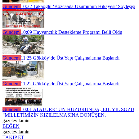
Gündem
10:32
Takaoğlu ‘Bozcaada Üzümünün Hikayesi’ Söyleşişi
Gündem
10:09
Hayvancılık Destekleme Programı Belli Oldu
Gündem
11:25
Gökköy’de Üst Yapı Çalışmalarına Başlandı
Gündem
11:22
Gökköy’de Üst Yapı Çalışmalarına Başlandı
Gündem
10:01
ATATÜRK’ ÜN HUZURUNDA, 101. YIL SÖZÜ
“MİLLETİMİZİN KIZILELMASINA DÖNÜŞEN,
gazetevitamin
BEĞEN
gazetevitamin
TAKİP ET