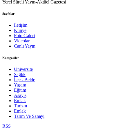
Yerel Süreli Yayın-Aktüel Gazetesi
Sayfalar
İletişim
Künye
Foto Galeri
Videolar
Canlı Yayın
Kategoriler
Üniversite
Sağlık
İlçe - Belde
Yaşam
Eğitim
Asayiş
Emlak
Turizm
Emlak
Tarım Ve Sanayi
RSS