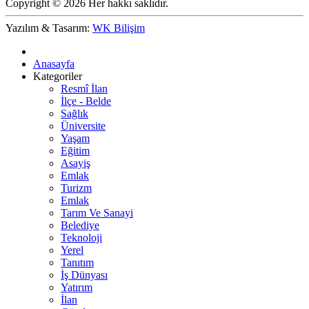
Copyright © 2026 Her hakkı saklıdır.
Yazılım & Tasarım:
WK Bilişim
Anasayfa
Kategoriler
Resmî İlan
İlçe - Belde
Sağlık
Üniversite
Yaşam
Eğitim
Asayiş
Emlak
Turizm
Emlak
Tarım Ve Sanayi
Belediye
Teknoloji
Yerel
Tanıtım
İş Dünyası
Yatırım
İlan