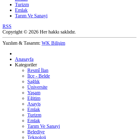
Turizm
Emlak
Tarım Ve Sanayi
RSS
Copyright © 2026 Her hakkı saklıdır.
Yazılım & Tasarım:
WK Bilişim
Anasayfa
Kategoriler
Resmî İlan
İlçe - Belde
Sağlık
Üniversite
Yaşam
Eğitim
Asayiş
Emlak
Turizm
Emlak
Tarım Ve Sanayi
Belediye
Teknoloji