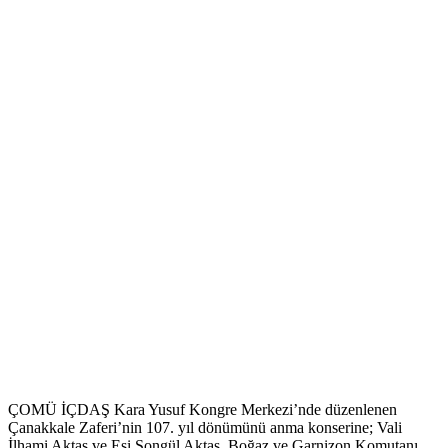
ÇOMÜ İÇDAŞ Kara Yusuf Kongre Merkezi’nde düzenlenen
Çanakkale Zaferi’nin 107. yıl dönümünü anma konserine; Vali
İlhami Aktaş ve Eşi Songül Aktaş, Boğaz ve Garnizon Komutanı