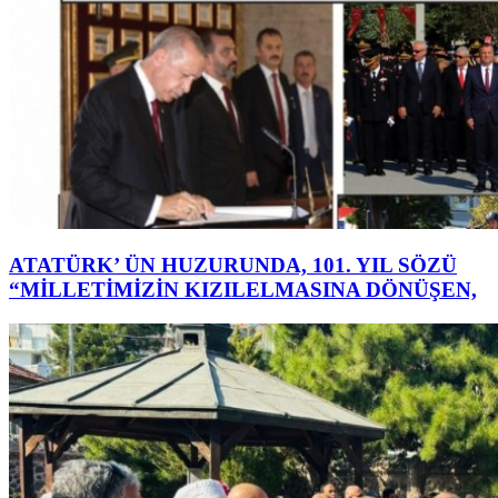
ATATÜRK’ ÜN HUZURUNDA, 101. YIL SÖZÜ
“MİLLETİMİZİN KIZILELMASINA DÖNÜŞEN,