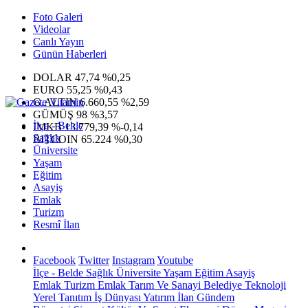
Foto Galeri
Videolar
Canlı Yayın
Günün Haberleri
DOLAR
47,74
%0,25
EURO
55,25
%0,43
G.ALTIN
6.660,55
%2,59
GÜMÜŞ
98
%3,57
İlçe - Belde
IMKB
13.779,39
%-0,14
Sağlık
BITCOIN
65.224
%0,30
Üniversite
Yaşam
Eğitim
Asayiş
Emlak
Turizm
Resmî İlan
Facebook
Twitter
Instagram
Youtube
İlçe - Belde
Sağlık
Üniversite
Yaşam
Eğitim
Asayiş
Emlak
Turizm
Emlak
Tarım Ve Sanayi
Belediye
Teknoloji
Yerel
Tanıtım
İş Dünyası
Yatırım
İlan
Gündem