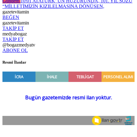
Gündem
10:01
ATATÜRK’ ÜN HUZURUNDA, 101. YIL SÖZÜ
“MİLLETİMİZİN KIZILELMASINA DÖNÜŞEN,
gazetevitamin
BEĞEN
gazetevitamin
TAKİP ET
medyabogaz
TAKİP ET
@bogazmedyatv
ABONE OL
Resmî İlanlar