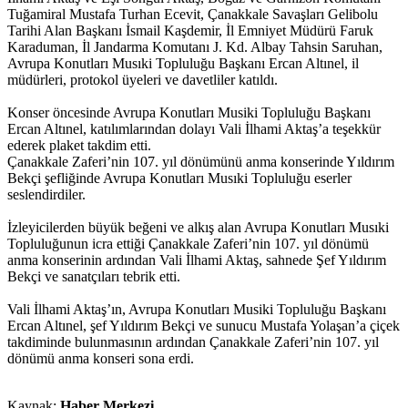
Tuğamiral Mustafa Turhan Ecevit, Çanakkale Savaşları Gelibolu
Tarihi Alan Başkanı İsmail Kaşdemir, İl Emniyet Müdürü Faruk
Karaduman, İl Jandarma Komutanı J. Kd. Albay Tahsin Saruhan,
Avrupa Konutları Musıki Topluluğu Başkanı Ercan Altınel, il
müdürleri, protokol üyeleri ve davetliler katıldı.
Konser öncesinde Avrupa Konutları Musiki Topluluğu Başkanı
Ercan Altınel, katılımlarından dolayı Vali İlhami Aktaş’a teşekkür
ederek plaket takdim etti.
Çanakkale Zaferi’nin 107. yıl dönümünü anma konserinde Yıldırım
Bekçi şefliğinde Avrupa Konutları Musıki Topluluğu eserler
seslendirdiler.
İzleyicilerden büyük beğeni ve alkış alan Avrupa Konutları Musıki
Topluluğunun icra ettiği Çanakkale Zaferi’nin 107. yıl dönümü
anma konserinin ardından Vali İlhami Aktaş, sahnede Şef Yıldırım
Bekçi ve sanatçıları tebrik etti.
Vali İlhami Aktaş’ın, Avrupa Konutları Musiki Topluluğu Başkanı
Ercan Altınel, şef Yıldırım Bekçi ve sunucu Mustafa Yolaşan’a çiçek
takdiminde bulunmasının ardından Çanakkale Zaferi’nin 107. yıl
dönümü anma konseri sona erdi.
Kaynak:
Haber Merkezi