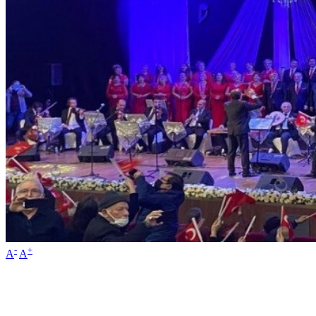
-
+
A
A