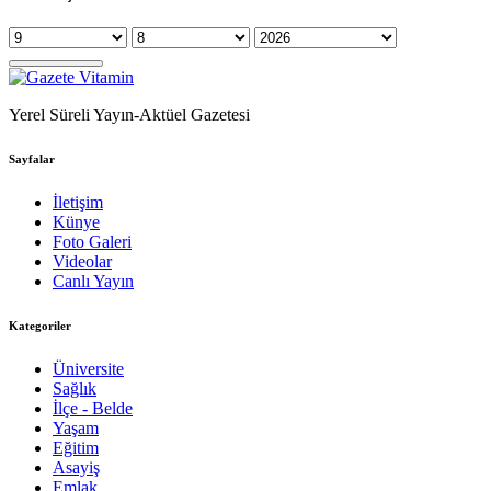
Yerel Süreli Yayın-Aktüel Gazetesi
Sayfalar
İletişim
Künye
Foto Galeri
Videolar
Canlı Yayın
Kategoriler
Üniversite
Sağlık
İlçe - Belde
Yaşam
Eğitim
Asayiş
Emlak