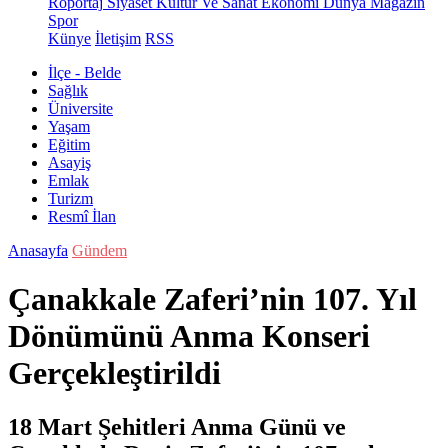
Röportaj
Siyaset
Kültür Ve Sanat
Ekonomi
Dünya
Magazin
Spor
Künye
İletişim
RSS
İlçe - Belde
Sağlık
Üniversite
Yaşam
Eğitim
Asayiş
Emlak
Turizm
Resmî İlan
Anasayfa
Gündem
Çanakkale Zaferi’nin 107. Yıl
Dönümünü Anma Konseri
Gerçekleştirildi
18 Mart Şehitleri Anma Günü ve