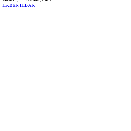
Aramak için bir kelime yazınız.
HABER İHBAR