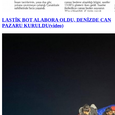
LASTİK BOT ALABORA OLDU, DENİZDE CAN
PAZARU KURULDU(video)