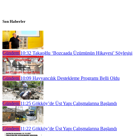
Son Haberler
Gündem
10:32
Takaoğlu ‘Bozcaada Üzümünün Hikayesi’ Söyleşişi
Gündem
10:09
Hayvancılık Destekleme Programı Belli Oldu
Gündem
11:25
Gökköy’de Üst Yapı Çalışmalarına Başlandı
Gündem
11:22
Gökköy’de Üst Yapı Çalışmalarına Başlandı