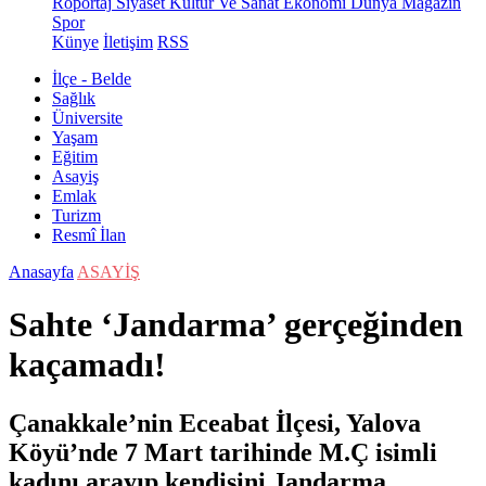
Röportaj
Siyaset
Kültür Ve Sanat
Ekonomi
Dünya
Magazin
Spor
Künye
İletişim
RSS
İlçe - Belde
Sağlık
Üniversite
Yaşam
Eğitim
Asayiş
Emlak
Turizm
Resmî İlan
Anasayfa
ASAYİŞ
Sahte ‘Jandarma’ gerçeğinden
kaçamadı!
Çanakkale’nin Eceabat İlçesi, Yalova
Köyü’nde 7 Mart tarihinde M.Ç isimli
kadını arayıp kendisini Jandarma