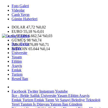
Foto Galeri
Videolar
Canlı Yayın
Günün Haberleri
DOLAR
47,72
%0,02
EURO
55,18
%-0,01
G.ALTIN
6.662,54
%0,03
GÜMÜŞ
98
%0,74
İlçe - Belde
IMKB
13.876,89
%0,71
Sağlık
BITCOIN
65.044
%0,14
Üniversite
Yaşam
Eğitim
Asayiş
Emlak
Turizm
Resmî İlan
Facebook
Twitter
Instagram
Youtube
İlçe - Belde
Sağlık
Üniversite
Yaşam
Eğitim
Asayiş
Emlak
Turizm
Emlak
Tarım Ve Sanayi
Belediye
Teknoloji
Yerel
Tanıtım
İş Dünyası
Yatırım
İlan
Gündem