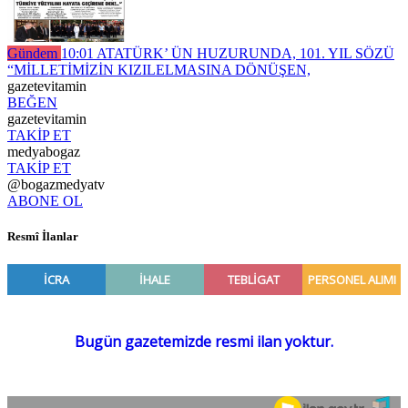
Gündem
10:01
ATATÜRK’ ÜN HUZURUNDA, 101. YIL SÖZÜ
“MİLLETİMİZİN KIZILELMASINA DÖNÜŞEN,
gazetevitamin
BEĞEN
gazetevitamin
TAKİP ET
medyabogaz
TAKİP ET
@bogazmedyatv
ABONE OL
Resmî İlanlar