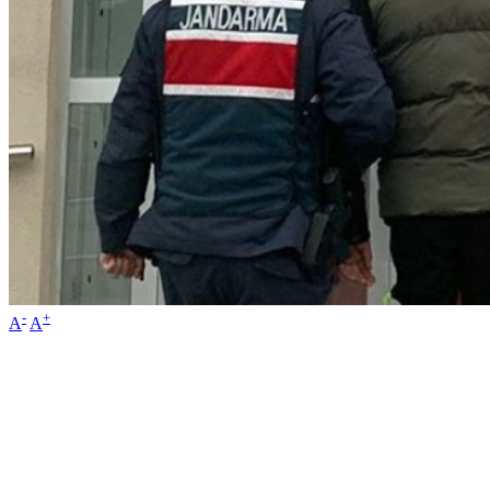
-
+
A
A