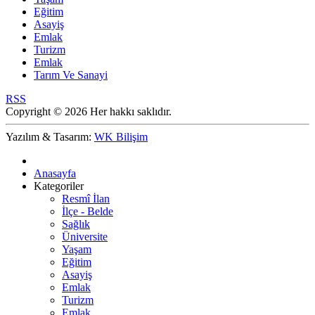
Eğitim
Asayiş
Emlak
Turizm
Emlak
Tarım Ve Sanayi
RSS
Copyright © 2026 Her hakkı saklıdır.
Yazılım & Tasarım:
WK Bilişim
Anasayfa
Kategoriler
Resmî İlan
İlçe - Belde
Sağlık
Üniversite
Yaşam
Eğitim
Asayiş
Emlak
Turizm
Emlak