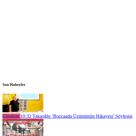
Son Haberler
Gündem
10:32
Takaoğlu ‘Bozcaada Üzümünün Hikayesi’ Söyleşişi