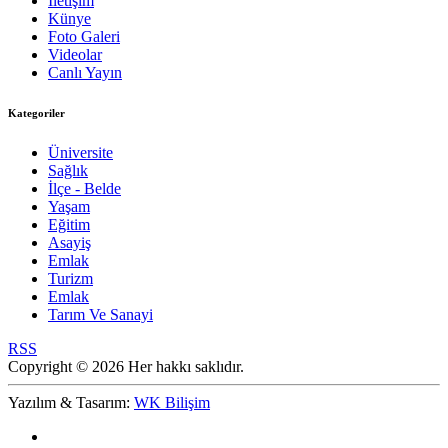
İletişim
Künye
Foto Galeri
Videolar
Canlı Yayın
Kategoriler
Üniversite
Sağlık
İlçe - Belde
Yaşam
Eğitim
Asayiş
Emlak
Turizm
Emlak
Tarım Ve Sanayi
RSS
Copyright © 2026 Her hakkı saklıdır.
Yazılım & Tasarım:
WK Bilişim