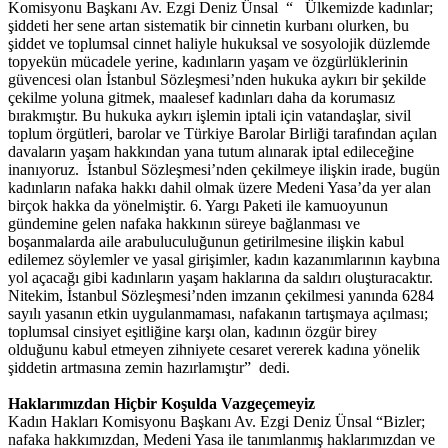
Komisyonu Başkanı Av. Ezgi Deniz Ünsal “ Ülkemizde kadınlar;
şiddeti her sene artan sistematik bir cinnetin kurbanı olurken, bu
şiddet ve toplumsal cinnet haliyle hukuksal ve sosyolojik düzlemde
topyekün mücadele yerine, kadınların yaşam ve özgürlüklerinin
güvencesi olan İstanbul Sözleşmesi’nden hukuka aykırı bir şekilde
çekilme yoluna gitmek, maalesef kadınları daha da korumasız
bırakmıştır. Bu hukuka aykırı işlemin iptali için vatandaşlar, sivil
toplum örgütleri, barolar ve Türkiye Barolar Birliği tarafından açılan
davaların yaşam hakkından yana tutum alınarak iptal edileceğine
inanıyoruz. İstanbul Sözleşmesi’nden çekilmeye ilişkin irade, bugün
kadınların nafaka hakkı dahil olmak üzere Medeni Yasa’da yer alan
birçok hakka da yönelmiştir. 6. Yargı Paketi ile kamuoyunun
gündemine gelen nafaka hakkının süreye bağlanması ve
boşanmalarda aile arabuluculuğunun getirilmesine ilişkin kabul
edilemez söylemler ve yasal girişimler, kadın kazanımlarının kaybına
yol açacağı gibi kadınların yaşam haklarına da saldırı oluşturacaktır.
Nitekim, İstanbul Sözleşmesi’nden imzanın çekilmesi yanında 6284
sayılı yasanın etkin uygulanmaması, nafakanın tartışmaya açılması;
toplumsal cinsiyet eşitliğine karşı olan, kadının özgür birey
olduğunu kabul etmeyen zihniyete cesaret vererek kadına yönelik
şiddetin artmasına zemin hazırlamıştır” dedi.
Haklarımızdan Hiçbir Koşulda Vazgeçemeyiz
Kadın Hakları Komisyonu Başkanı Av. Ezgi Deniz Ünsal “Bizler;
nafaka hakkımızdan, Medeni Yasa ile tanımlanmış haklarımızdan ve