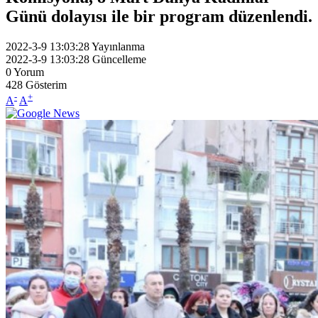
Günü dolayısı ile bir program düzenlendi.
2022-3-9 13:03:28
Yayınlanma
2022-3-9 13:03:28
Güncelleme
0
Yorum
428
Gösterim
-
+
A
A