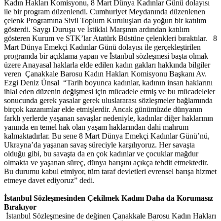
Kadın Hakları Komisyonu, 8 Mart Dünya Kadınlar Günü dolayısı
ile bir program düzenlendi. Cumhuriyet Meydanında düzenlenen
çelenk Programına Sivil Toplum Kuruluşları da yoğun bir katılım
gösterdi. Saygı Duruşu ve İstiklal Marşının ardından katılım
gösteren Kurum ve STK’lar Atatürk Büstüne çelenkleri bıraktılar. 8
Mart Dünya Emekçi Kadınlar Günü dolayısı ile gerçekleştirilen
programda bir açıklama yapan ve İstanbul sözleşmesi başta olmak
üzere Anayasal haklarla elde edilen kadın gakları hakkında bilgiler
veren Çanakkale Barosu Kadın Hakları Komisyonu Başkanı Av.
Ezgi Deniz Ünsal “Tarih boyunca kadınlar, kadının insan haklarını
ihlal eden düzenin değişmesi için mücadele etmiş ve bu mücadeleler
sonucunda gerek yasalar gerek uluslararası sözleşmeler bağlamında
birçok kazanımlar elde etmişlerdir. Ancak günümüzde dünyanın
farklı yerlerde yaşanan savaşlar nedeniyle, kadınlar diğer haklarının
yanında en temel hak olan yaşam haklarından dahi mahrum
kalmaktadırlar. Bu sene 8 Mart Dünya Emekçi Kadınlar Günü’nü,
Ukrayna’da yaşanan savaş süreciyle karşılıyoruz. Her savaşta
olduğu gibi, bu savaşta da en çok kadınlar ve çocuklar mağdur
olmakta ve yaşanan süreç, dünya barışını açıkça tehdit etmektedir.
Bu durumu kabul etmiyor, tüm taraf devletleri evrensel barışa hizmet
etmeye davet ediyoruz” dedi.
İstanbul Sözleşmesinden Çekilmek Kadını Daha da Korumasız
Bırakıyor
İstanbul Sözleşmesine de değinen Çanakkale Barosu Kadın Hakları