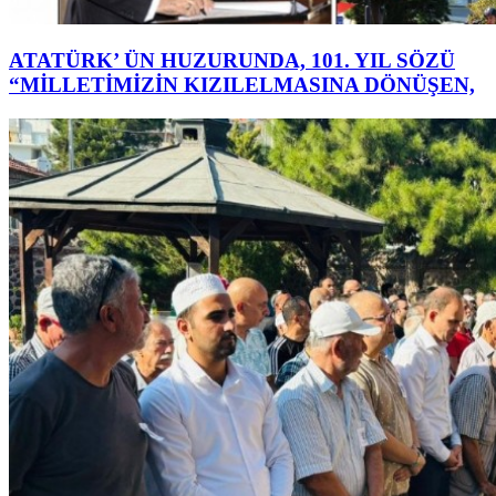
ATATÜRK’ ÜN HUZURUNDA, 101. YIL SÖZÜ
“MİLLETİMİZİN KIZILELMASINA DÖNÜŞEN,