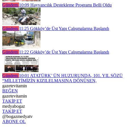
Gündem
10:09
Hayvancılık Destekleme Programı Belli Oldu
Gündem
11:25
Gökköy’de Üst Yapı Çalışmalarına Başlandı
Gündem
11:22
Gökköy’de Üst Yapı Çalışmalarına Başlandı
Gündem
10:01
ATATÜRK’ ÜN HUZURUNDA, 101. YIL SÖZÜ
“MİLLETİMİZİN KIZILELMASINA DÖNÜŞEN,
gazetevitamin
BEĞEN
gazetevitamin
TAKİP ET
medyabogaz
TAKİP ET
@bogazmedyatv
ABONE OL