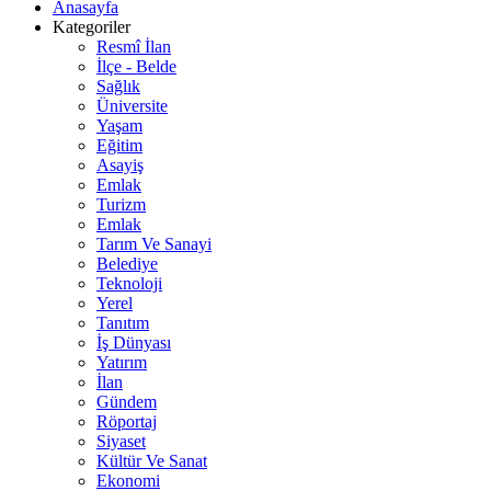
Anasayfa
Kategoriler
Resmî İlan
İlçe - Belde
Sağlık
Üniversite
Yaşam
Eğitim
Asayiş
Emlak
Turizm
Emlak
Tarım Ve Sanayi
Belediye
Teknoloji
Yerel
Tanıtım
İş Dünyası
Yatırım
İlan
Gündem
Röportaj
Siyaset
Kültür Ve Sanat
Ekonomi