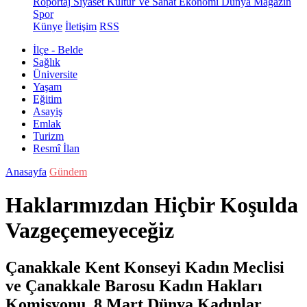
Röportaj
Siyaset
Kültür Ve Sanat
Ekonomi
Dünya
Magazin
Spor
Künye
İletişim
RSS
İlçe - Belde
Sağlık
Üniversite
Yaşam
Eğitim
Asayiş
Emlak
Turizm
Resmî İlan
Anasayfa
Gündem
Haklarımızdan Hiçbir Koşulda
Vazgeçemeyeceğiz
Çanakkale Kent Konseyi Kadın Meclisi
ve Çanakkale Barosu Kadın Hakları
Komisyonu, 8 Mart Dünya Kadınlar