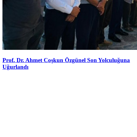
Prof. Dr. Ahmet Coşkun Özgünel Son Yolculuğuna
Uğurlandı