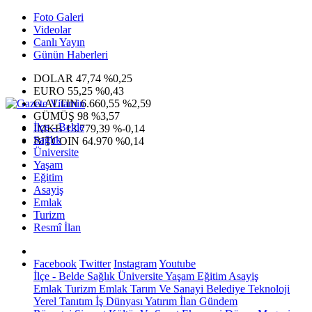
Foto Galeri
Videolar
Canlı Yayın
Günün Haberleri
DOLAR
47,74
%0,25
EURO
55,25
%0,43
G.ALTIN
6.660,55
%2,59
GÜMÜŞ
98
%3,57
İlçe - Belde
IMKB
13.779,39
%-0,14
Sağlık
BITCOIN
64.970
%0,14
Üniversite
Yaşam
Eğitim
Asayiş
Emlak
Turizm
Resmî İlan
Facebook
Twitter
Instagram
Youtube
İlçe - Belde
Sağlık
Üniversite
Yaşam
Eğitim
Asayiş
Emlak
Turizm
Emlak
Tarım Ve Sanayi
Belediye
Teknoloji
Yerel
Tanıtım
İş Dünyası
Yatırım
İlan
Gündem