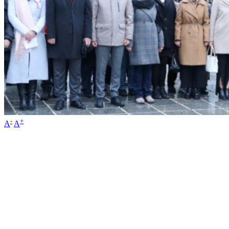
-
+
A
A