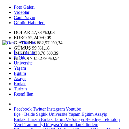
Foto Galeri
Videolar
Canlı Yayın
Günün Haberleri
DOLAR
47,73
%0,03
EURO
55,24
%0,09
G.ALTIN
6.682,97
%0,34
GÜMÜŞ
99
%1,18
İlçe - Belde
IMKB
13.833,78
%0,39
Sağlık
BITCOIN
65.279
%0,54
Üniversite
Yaşam
Eğitim
Asayiş
Emlak
Turizm
Resmî İlan
Facebook
Twitter
Instagram
Youtube
İlçe - Belde
Sağlık
Üniversite
Yaşam
Eğitim
Asayiş
Emlak
Turizm
Emlak
Tarım Ve Sanayi
Belediye
Teknoloji
Yerel
Tanıtım
İş Dünyası
Yatırım
İlan
Gündem