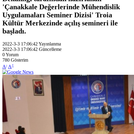
'Çanakkale Değerlerinde Mühendislik
Uygulamaları Seminer Dizisi' Troia
Kültür Merkezinde açılış semineri ile
başladı.
2022-3-3 17:06:42
Yayınlanma
2022-3-3 17:06:42
Güncelleme
0
Yorum
780
Gösterim
-
+
A
A