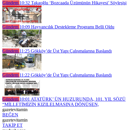
Gündem
10:32
Takaoğlu ‘Bozcaada Üzümünün Hikayesi’ Söyleşişi
Gündem
10:09
Hayvancılık Destekleme Programı Belli Oldu
Gündem
11:25
Gökköy’de Üst Yapı Çalışmalarına Başlandı
Gündem
11:22
Gökköy’de Üst Yapı Çalışmalarına Başlandı
Gündem
10:01
ATATÜRK’ ÜN HUZURUNDA, 101. YIL SÖZÜ
“MİLLETİMİZİN KIZILELMASINA DÖNÜŞEN,
gazetevitamin
BEĞEN
gazetevitamin
TAKİP ET