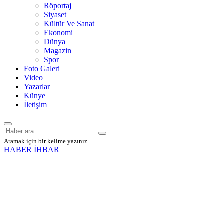
Röportaj
Siyaset
Kültür Ve Sanat
Ekonomi
Dünya
Magazin
Spor
Foto Galeri
Video
Yazarlar
Künye
İletişim
Aramak için bir kelime yazınız.
HABER İHBAR