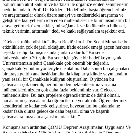
bölümünün aktif katılım ve katkıları ile organize edilen seminerlerin
hedefini anlattı. Prof. Dr. Bekler; “Hedefimiz, başta öğrencilerimiz
ve araştırmacılar olmak üzere sanayi ve endüstrideki araştırma ve
geliştirme faaliyetlerini icra eden mühendisler ile bilim insanlarını bir
araya getirmek üzere etkileşimi sağlamak ve fakültemizin bilimsel,
teknik verimini arttırmak” dedi ve katkı sağlayanlara teşekkür etti.
“Gelecek mühendislikte” diyen Rektör Prof. Dr. Sedat Murat ise bu
etkinliklerin çok değerli olduğunu ifade ederek emeği geçen herkese
teşekkür ettiği konuşmasında şunları aktardı: “Bu sene
üniversitemizin 30. yılı. Bu sene için şöyle bir hedef koymuştuk,
Üniversitemizin şehri Çanakkale çok önemli bir değerdir,
Çanakkale’yi bütün yönleriyle ele alalım. Daha sonra bu çalışmaları
bir araya getirip ana başlıklar altında kitaplar şeklinde yayınlayalım
yani esaslı bir Çanakkale külliyatı oluşturalım. O yüzden bu
çalışmalar çok önemli, her bölümden beklentilerimiz var ama
mühendislerimizden çok daha fazla beklentimiz var. Gelecek
mühendislikte. Bu tarz projelere öğrencilerimiz de dahil olmalı,
hocalarının çalışmalarında öğrenciler de yer almalı. Öğrencilerimiz
kendilerini ne kadar çok geliştirirse, heyecanları bu anlamda ne
kadar fazla olursa gelecekte daha başarılı olma ve başarılı
çalışmalara imza atma şansları artacaktır.”
Konuşmaların ardından ÇOMÜ Deprem Araştırmaları Uygulama Ve
Araştırma Merkezi Müdürü Prof. Dr. Tolga Bekler’in “Deprem