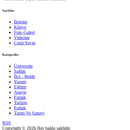
Sayfalar
İletişim
Künye
Foto Galeri
Videolar
Canlı Yayın
Kategoriler
Üniversite
Sağlık
İlçe - Belde
Yaşam
Eğitim
Asayiş
Emlak
Turizm
Emlak
Tarım Ve Sanayi
RSS
Copyright © 2026 Her hakkı saklıdır.