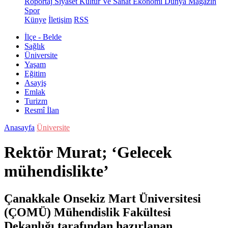
Röportaj
Siyaset
Kültür Ve Sanat
Ekonomi
Dünya
Magazin
Spor
Künye
İletişim
RSS
İlçe - Belde
Sağlık
Üniversite
Yaşam
Eğitim
Asayiş
Emlak
Turizm
Resmî İlan
Anasayfa
Üniversite
Rektör Murat; ‘Gelecek
mühendislikte’
Çanakkale Onsekiz Mart Üniversitesi
(ÇOMÜ) Mühendislik Fakültesi
Dekanlığı tarafından hazırlanan