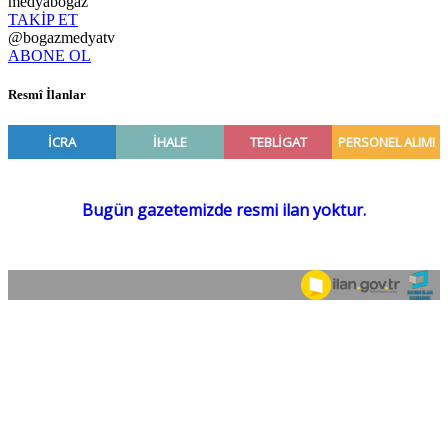
medyabogaz
TAKİP ET
@bogazmedyatv
ABONE OL
Resmî İlanlar