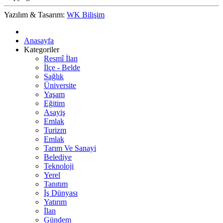
Yazılım & Tasarım:
WK Bilişim
Anasayfa
Kategoriler
Resmî İlan
İlçe - Belde
Sağlık
Üniversite
Yaşam
Eğitim
Asayiş
Emlak
Turizm
Emlak
Tarım Ve Sanayi
Belediye
Teknoloji
Yerel
Tanıtım
İş Dünyası
Yatırım
İlan
Gündem