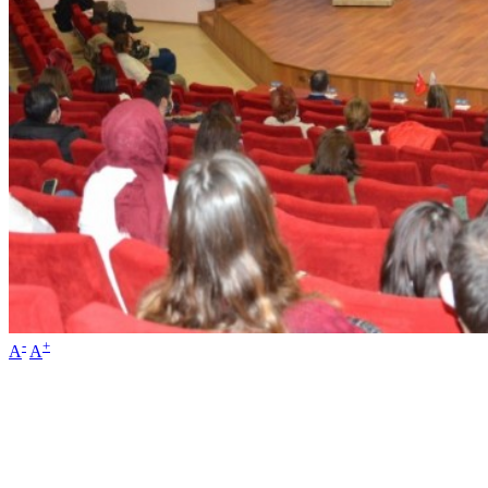
-
+
A
A