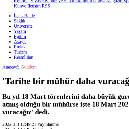
Röportaj
Siyaset
Kültür Ve Sanat
Ekonomi
Dünya
Magazin
Sp
Künye
İletişim
RSS
İlçe - Belde
Sağlık
Üniversite
Yaşam
Eğitim
Asayiş
Emlak
Turizm
Resmî İlan
Anasayfa
Gündem
'Tarihe bir mühür daha vuraca
Bu yıl 18 Mart törenlerini daha büyük guru
atmış olduğu bir mühürse işte 18 Mart 202
vuracağız' dedi.
2022-3-3 12:49:21
Yayınlanma