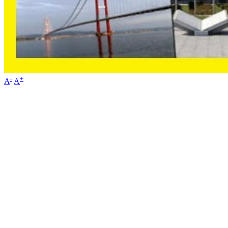
-
+
A
A