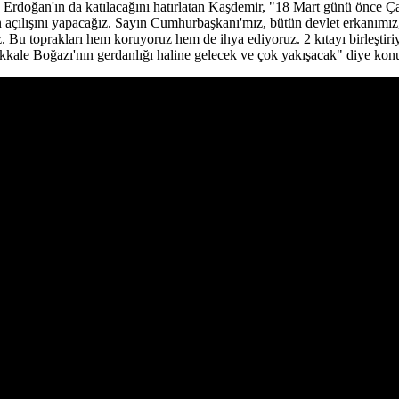
doğan'ın da katılacağını hatırlatan Kaşdemir, "18 Mart günü önce Çan
ılışını yapacağız. Sayın Cumhurbaşkanı'mız, bütün devlet erkanımız, ha
Bu toprakları hem koruyoruz hem de ihya ediyoruz. 2 kıtayı birleştiri
kale Boğazı'nın gerdanlığı haline gelecek ve çok yakışacak" diye ko