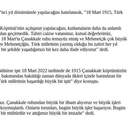
nci yıl dönümünde yapılacağını hatırlatarak, "18 Mart 1915, Türk
prüsü'nün açılışının yapılacağını, kutlamaların daha da anlamlı
an geçirmedik. Tabiri caizse vatanımız, kutsal değerlerimiz,
ünkü 18 Mart'ta Çanakkale ruhu temayüz etmiş ve Mehmetçik çok büyük
den Mehmetçiğin, Türk milletinin yazmış olduğu bu zaferi her yıl
ir şekilde yaşadığımızı bir kez daha ifade ediyoruz" dedi.
ir mühürse işte 18 Mart 2022 tarihinde de 1915 Çanakkale köprümüzün
k bakımından bakıldığı zaman dünyada ilkleri içinde barındıran bir
rk milletinin başardığı büyük bir iştir" diye konuştu.
uz. Çanakkale ruhundan büyük bir ilham alıyoruz ve büyük işleri
ya koymuşlardı. Onların torunları, bugün büyük işler başarıyor. Bugün
 bir mühürdür ve attığımız büyük bir imzadır" dedi.