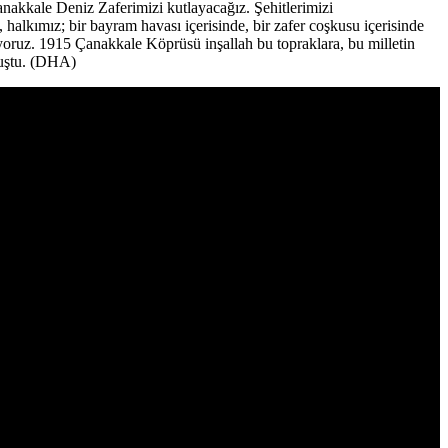
akkale Deniz Zaferimizi kutlayacağız. Şehitlerimizi
lkımız; bir bayram havası içerisinde, bir zafer coşkusu içerisinde
yoruz. 1915 Çanakkale Köprüsü inşallah bu topraklara, bu milletin
nuştu. (DHA)