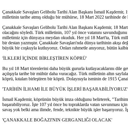
Çanakkale Savaşları Gelibolu Tarihi Alan Başkanı İsmail Kaşdemir, 1
milletinin tarihe atmış olduğu bir mühürse, 18 Mart 2022 tarihinde de
Çanakkale Savaşları Gelibolu Tarihi Alan Başkanı Kaşdemir, 18 Mart
olacağını söyledi. Türk milletinin, 107 yıl önce vatanını savunduğunu
milletimiz için dünyaya meydan okuduk. Her yıl 18 Mart'ta, Türk mill
bir destan yazmıştır. Çanakkale Savaşları'nda dünya tarihinin akışı de
büyük bir coşkuyla kutluyoruz. Onları rahmetle anıyoruz, bütün kalbi
'İLKLERİ İÇİNDE BİRLEŞTİREN KÖPRÜ'
Bu yıl 18 Mart törenlerini daha büyük gururla kutlayacaklarını dile 
açılışıyla tarihe bir mühür daha vuracağız. Türk milletinin altın say
köprü, kıtaları birleştiren bir köprü. Dolayısıyla isminin de 1915 Çan
'TARİHİN İLHAMI İLE BÜYÜK İŞLERİ BAŞARABİLİYORUZ'
İsmail Kaşdemir, köprünün büyük imza olduğunu belirterek, "Tarihimi
başarabiliyoruz. İşte 107 yıl önce bu topraklarda vatan savunması için
savaş yok belki ama ilimde, fende, teknikte büyük işler başarıyoruz.
'ÇANAKKALE BOĞAZI'NIN GERGANLIĞI OLACAK'