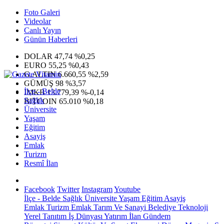
Foto Galeri
Videolar
Canlı Yayın
Günün Haberleri
DOLAR
47,74
%0,25
EURO
55,25
%0,43
G.ALTIN
6.660,55
%2,59
GÜMÜŞ
98
%3,57
İlçe - Belde
IMKB
13.779,39
%-0,14
Sağlık
BITCOIN
65.010
%0,18
Üniversite
Yaşam
Eğitim
Asayiş
Emlak
Turizm
Resmî İlan
Facebook
Twitter
Instagram
Youtube
İlçe - Belde
Sağlık
Üniversite
Yaşam
Eğitim
Asayiş
Emlak
Turizm
Emlak
Tarım Ve Sanayi
Belediye
Teknoloji
Yerel
Tanıtım
İş Dünyası
Yatırım
İlan
Gündem