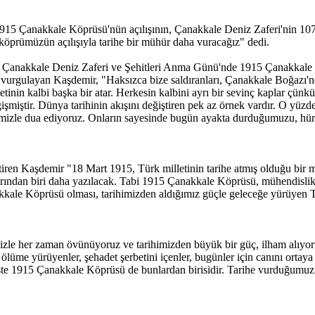
915 Çanakkale Köprüsü'nün açılışının, Çanakkale Deniz Zaferi'nin 107'
 köprümüzün açılışıyla tarihe bir mühür daha vuracağız" dedi.
 Çanakkale Deniz Zaferi ve Şehitleri Anma Günü'nde 1915 Çanakkale Kö
 vurgulayan Kaşdemir, "Haksızca bize saldıranları, Çanakkale Boğazı'nd
etinin kalbi başka bir atar. Herkesin kalbini ayrı bir sevinç kaplar ç
ğişmiştir. Dünya tarihinin akışını değiştiren pek az örnek vardır. O yüz
mizle dua ediyoruz. Onların sayesinde bugün ayakta durduğumuzu, hür b
getiren Kaşdemir "18 Mart 1915, Türk milletinin tarihe atmış olduğu b
falarından biri daha yazılacak. Tabi 1915 Çanakkale Köprüsü, mühendisli
akkale Köprüsü olması, tarihimizden aldığımız güçle geleceğe yürüyen Tü
zle her zaman övünüyoruz ve tarihimizden büyük bir güç, ilham alıyor
 ölüme yürüyenler, şehadet şerbetini içenler, bugünler için canını orta
 İşte 1915 Çanakkale Köprüsü de bunlardan birisidir. Tarihe vurduğumuz