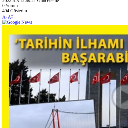
2022-3-3 12:49:21
Güncelleme
0
Yorum
494
Gösterim
-
+
A
A