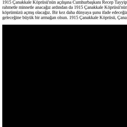
1915 Çanakkale Köprüsü'nün açılışına Cumhurbaşkanı Recep Tayyip Er
rahmetle minnetle anacağız ardından da 1915 Çanakkale Köprüsü'nün aç
köprümüzü açmış olacağız. Bir kez daha dünyaya şunu ifade edeceğiz. 
geleceğine büyük bir armağan olsun. 1915 Çanakkale Köprüsü, Çanak