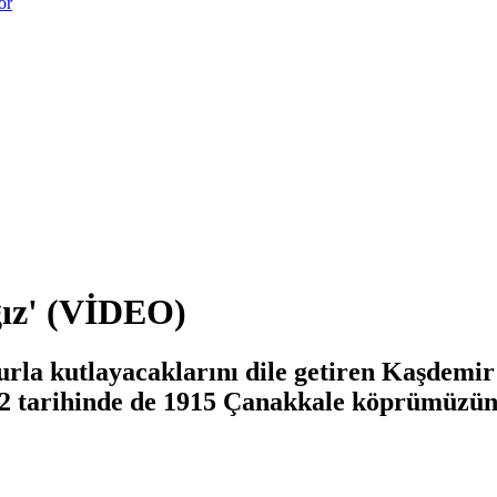
or
ğız' (VİDEO)
rla kutlayacaklarını dile getiren Kaşdemir
2 tarihinde de 1915 Çanakkale köprümüzün 