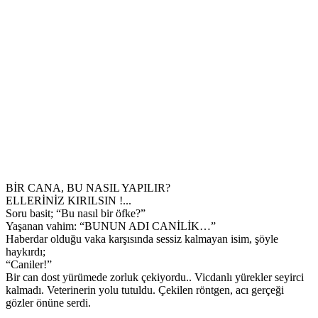
BİR CANA, BU NASIL YAPILIR?
ELLERİNİZ KIRILSIN !...
Soru basit; “Bu nasıl bir öfke?”
Yaşanan vahim: “BUNUN ADI CANİLİK…”
Haberdar olduğu vaka karşısında sessiz kalmayan isim, şöyle
haykırdı;
“Caniler!”
Bir can dost yürümede zorluk çekiyordu.. Vicdanlı yürekler seyirci
kalmadı. Veterinerin yolu tutuldu. Çekilen röntgen, acı gerçeği
gözler önüne serdi.