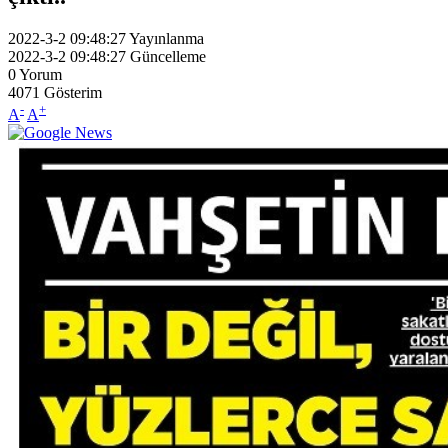
2022-3-2 09:48:27
Yayınlanma
2022-3-2 09:48:27
Güncelleme
0
Yorum
4071
Gösterim
-
+
A
A