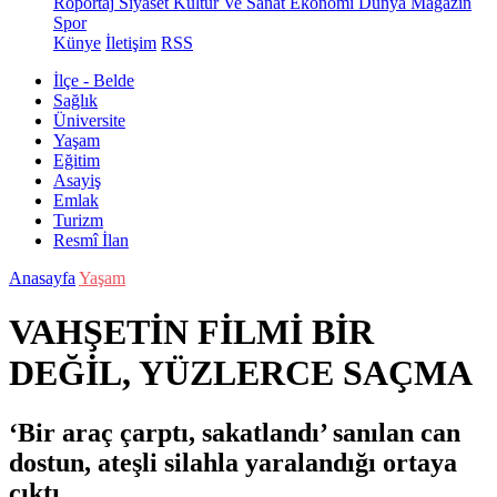
Röportaj
Siyaset
Kültür Ve Sanat
Ekonomi
Dünya
Magazin
Spor
Künye
İletişim
RSS
İlçe - Belde
Sağlık
Üniversite
Yaşam
Eğitim
Asayiş
Emlak
Turizm
Resmî İlan
Anasayfa
Yaşam
VAHŞETİN FİLMİ BİR
DEĞİL, YÜZLERCE SAÇMA
‘Bir araç çarptı, sakatlandı’ sanılan can
dostun, ateşli silahla yaralandığı ortaya
çıktı..