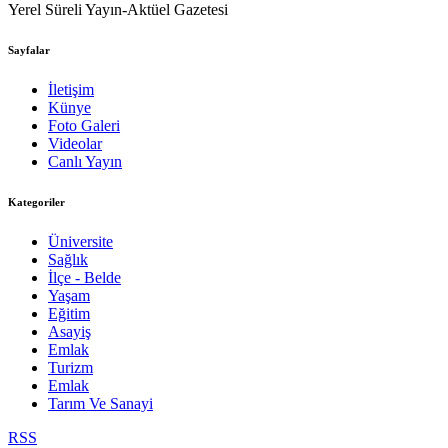
Yerel Süreli Yayın-Aktüel Gazetesi
Sayfalar
İletişim
Künye
Foto Galeri
Videolar
Canlı Yayın
Kategoriler
Üniversite
Sağlık
İlçe - Belde
Yaşam
Eğitim
Asayiş
Emlak
Turizm
Emlak
Tarım Ve Sanayi
RSS