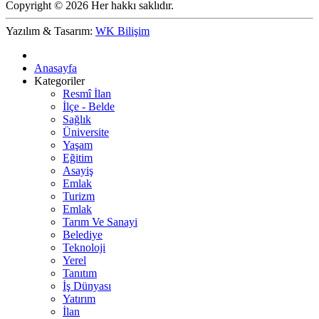
Copyright © 2026 Her hakkı saklıdır.
Yazılım & Tasarım:
WK Bilişim
Anasayfa
Kategoriler
Resmî İlan
İlçe - Belde
Sağlık
Üniversite
Yaşam
Eğitim
Asayiş
Emlak
Turizm
Emlak
Tarım Ve Sanayi
Belediye
Teknoloji
Yerel
Tanıtım
İş Dünyası
Yatırım
İlan