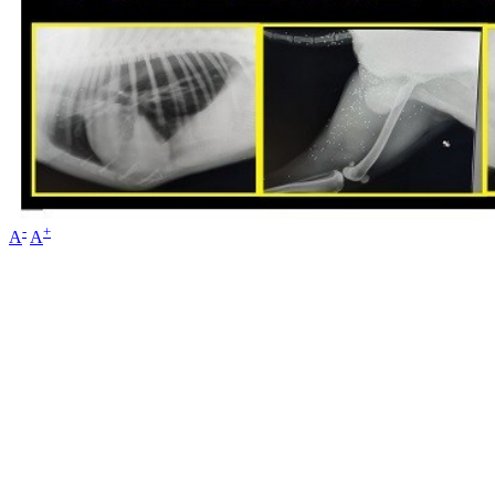
-
+
A
A