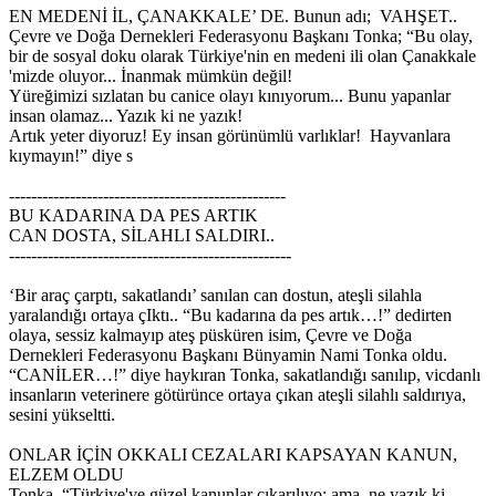
EN MEDENİ İL, ÇANAKKALE’ DE. Bunun adı; VAHŞET..
Çevre ve Doğa Dernekleri Federasyonu Başkanı Tonka; “Bu olay,
bir de sosyal doku olarak Türkiye'nin en medeni ili olan Çanakkale
'mizde oluyor... İnanmak mümkün değil!
Yüreğimizi sızlatan bu canice olayı kınıyorum... Bunu yapanlar
insan olamaz... Yazık ki ne yazık!
Artık yeter diyoruz! Ey insan görünümlü varlıklar! Hayvanlara
kıymayın!” diye s
--------------------------------------------------
BU KADARINA DA PES ARTIK
CAN DOSTA, SİLAHLI SALDIRI..
---------------------------------------------------
‘Bir araç çarptı, sakatlandı’ sanılan can dostun, ateşli silahla
yaralandığı ortaya çIktı.. “Bu kadarına da pes artık…!” dedirten
olaya, sessiz kalmayıp ateş püsküren isim, Çevre ve Doğa
Dernekleri Federasyonu Başkanı Bünyamin Nami Tonka oldu.
“CANİLER…!” diye haykıran Tonka, sakatlandığı sanılıp, vicdanlı
insanların veterinere götürünce ortaya çıkan ateşli silahlı saldırıya,
sesini yükseltti.
ONLAR İÇİN OKKALI CEZALARI KAPSAYAN KANUN,
ELZEM OLDU
Tonka, “Türkiye'ye güzel kanunlar çıkarılıyo; ama, ne yazık ki