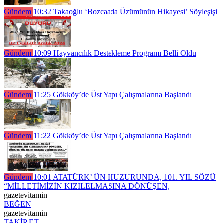
Gündem
10:32
Takaoğlu ‘Bozcaada Üzümünün Hikayesi’ Söyleşişi
Gündem
10:09
Hayvancılık Destekleme Programı Belli Oldu
Gündem
11:25
Gökköy’de Üst Yapı Çalışmalarına Başlandı
Gündem
11:22
Gökköy’de Üst Yapı Çalışmalarına Başlandı
Gündem
10:01
ATATÜRK’ ÜN HUZURUNDA, 101. YIL SÖZÜ
“MİLLETİMİZİN KIZILELMASINA DÖNÜŞEN,
gazetevitamin
BEĞEN
gazetevitamin
TAKİP ET