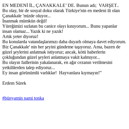
EN MEDENİ İL, ÇANAKKALE’ DE. Bunun adı; VAHŞET..
Bu olay, bir de sosyal doku olarak Türkiye'nin en medeni ili olan
Çanakkale 'mizde oluyor...
İnanmak mümkün değil!
Yüreğimizi sızlatan bu canice olayı kınıyorum... Bunu yapanlar
insan olamaz... Yazık ki ne yazık!
Artık yeter diyoruz!
Bu konularda vatandaşlarımızı daha duyarlı olmaya davet ediyorum.
Biz Çanakkale' nin her şeyini gündeme taşıyoruz. Ama, bazen de
güzel şeylerini anlatmak istiyoruz; ancak, kötü haberlerin
çokluğundan güzel şeyleri anlatmaya vakit kalmıyor...
Bu olayın faillerinin yakalanarak, en ağır cezanın verilmesini
yetkililerden talep ediyoruz...
Ey insan görünümlü varlıklar! Hayvanlara kıymayın!”
Erdem Sürek
#bünyamin nami tonka