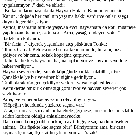
uygulanmıyor...” dedi ve ekledi;
“Bu kanunların başında da Hayvan Hakları Kanunu gelmekte.
Kanun, ‘doğada her canlının yaşama hakkı vardır ve onları saygı
duymak gerekir’, diyor...
Ayrıca, insanlarla birlikte yaşayan evcil hayvanlara da kötü muamele
yapılmasını kanun yasaklıyor... Ama, yasağı dinleyen yok...”
ifadelerini kullandı.
“Bir facia...” diyerek yaşanılana ateş püsküren Tonka;
“İlimiz Çardak Beldesi'nde bir marketin önünde, bir araç hızla
gidiyor ve bir cana, sokak köpeğine çarpıyor...
Tabii ki, herkes hayvanın başına toplanıyor ve hayvan severlere
haber veriliyor...
Hayvan severler de, ‘sokak köpeğinde kırıklar olabilir’, diye
Çanakkale 'ye bir veteriner kliniğine getiriliyor...
Tabii olarak röntgen çekiliyor ve kırık varsa tespit edilecek...
Kemiklerde bir kırık olmadığı görülüyor ve hayvan severler çok
seviniyorlar..
Ama, veteriner arkadaş vahim olayı duyuruyor...
‘Köpeğin vücudunda yüzlerce saçma var..’
.Araç çarpmasa, vicdanlılar harekete geçmese, bu can dostun silahlı
saldırı kurbanı olduğu anlaşılamayacaktı.
Daha önce köpeği öldürmek için av tüfeğiyle saçma dolu fişekler
atılmış... Bir fişekte kaç saçma olur? Bilmiyorum; ama, bir cana
kıymak için kaç fişek atılmış bilmiyoruz... Yazık!