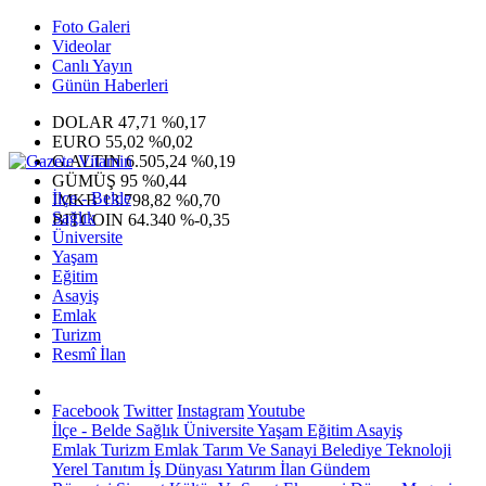
Foto Galeri
Videolar
Canlı Yayın
Günün Haberleri
DOLAR
47,71
%0,17
EURO
55,02
%0,02
G.ALTIN
6.505,24
%0,19
GÜMÜŞ
95
%0,44
İlçe - Belde
IMKB
13.798,82
%0,70
Sağlık
BITCOIN
64.340
%-0,35
Üniversite
Yaşam
Eğitim
Asayiş
Emlak
Turizm
Resmî İlan
Facebook
Twitter
Instagram
Youtube
İlçe - Belde
Sağlık
Üniversite
Yaşam
Eğitim
Asayiş
Emlak
Turizm
Emlak
Tarım Ve Sanayi
Belediye
Teknoloji
Yerel
Tanıtım
İş Dünyası
Yatırım
İlan
Gündem