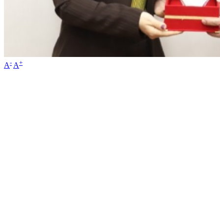
-
+
A
A