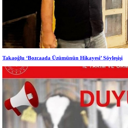
Takaoğlu ‘Bozcaada Üzümünün Hikayesi’ Söyleşişi