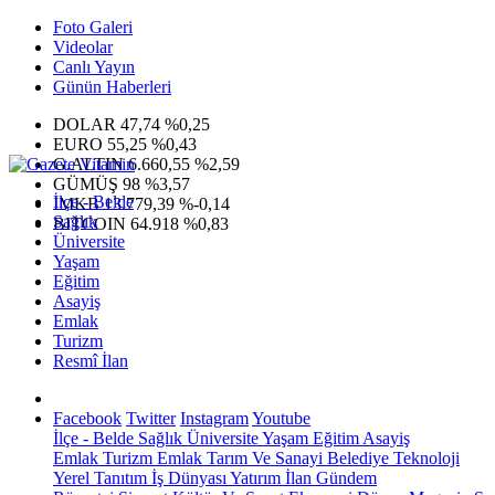
Foto Galeri
Videolar
Canlı Yayın
Günün Haberleri
DOLAR
47,74
%0,25
EURO
55,25
%0,43
G.ALTIN
6.660,55
%2,59
GÜMÜŞ
98
%3,57
İlçe - Belde
IMKB
13.779,39
%-0,14
Sağlık
BITCOIN
64.918
%0,83
Üniversite
Yaşam
Eğitim
Asayiş
Emlak
Turizm
Resmî İlan
Facebook
Twitter
Instagram
Youtube
İlçe - Belde
Sağlık
Üniversite
Yaşam
Eğitim
Asayiş
Emlak
Turizm
Emlak
Tarım Ve Sanayi
Belediye
Teknoloji
Yerel
Tanıtım
İş Dünyası
Yatırım
İlan
Gündem