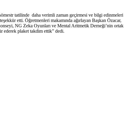
ömestr tatilinde daha verimli zaman geçirmesi ve bilgi edinmeleri
da teşekkür etti. Öğretmenleri makamında ağırlayan Başkan Özacar,
t Konseyi, NG Zeka Oyunları ve Mental Aritmetik Derneği’nin ortak
r ederek plaket takdim ettik” dedi.