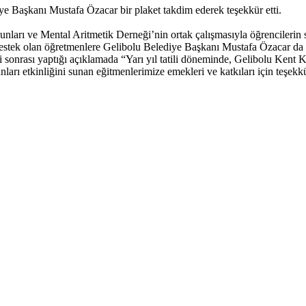
e Başkanı Mustafa Özacar bir plaket takdim ederek teşekkür etti.
arı ve Mental Aritmetik Derneği’nin ortak çalışmasıyla öğrencilerin s
klere destek olan öğretmenlere Gelibolu Belediye Başkanı Mustafa Özacar 
mi sonrası yaptığı açıklamada “Yarı yıl tatili döneminde, Gelibolu Ken
ları etkinliğini sunan eğitmenlerimize emekleri ve katkıları için teşekkü