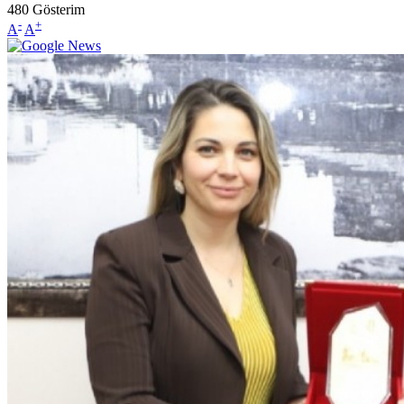
480
Gösterim
-
+
A
A