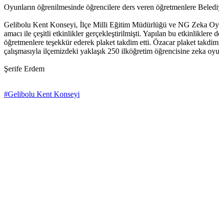
Oyunların öğrenilmesinde öğrencilere ders veren öğretmenlere Belediy
Gelibolu Kent Konseyi, İlçe Milli Eğitim Müdürlüğü ve NG Zeka Oyunl
amacı ile çeşitli etkinlikler gerçekleştirilmişti. Yapılan bu etkinli
öğretmenlere teşekkür ederek plaket takdim etti. Özacar plaket takdi
çalışmasıyla ilçemizdeki yaklaşık 250 ilköğretim öğrencisine zeka oyun
Şerife Erdem
#Gelibolu Kent Konseyi