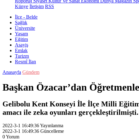
Röportaj
Siyaset
Kültür Ve Sanat
Ekonomi
Dünya
Magazin
Sp
Künye
İletişim
RSS
İlçe - Belde
Sağlık
Üniversite
Yaşam
Eğitim
Asayiş
Emlak
Turizm
Resmî İlan
Anasayfa
Gündem
Başkan Özacar’dan Öğretmenle
Gelibolu Kent Konseyi İle İlçe Milli Eğiti
amacı ile zeka oyunları gerçekleştirilmişti.
2022-3-1 16:49:36
Yayınlanma
2022-3-1 16:49:36
Güncelleme
0
Yorum