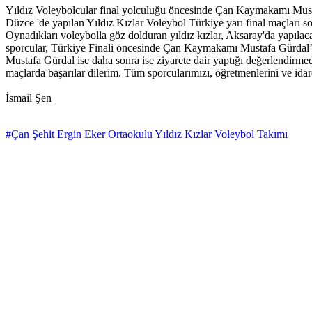
Yıldız Voleybolcular final yolculuğu öncesinde Çan Kaymakamı Mustafa
Düzce 'de yapılan Yıldız Kızlar Voleybol Türkiye yarı final maçları 
Oynadıkları voleybolla göz dolduran yıldız kızlar, Aksaray'da yapılac
sporcular, Türkiye Finali öncesinde Çan Kaymakamı Mustafa Gürdal’ı z
Mustafa Gürdal ise daha sonra ise ziyarete dair yaptığı değerlendirmed
maçlarda başarılar dilerim. Tüm sporcularımızı, öğretmenlerini ve idare
İsmail Şen
#Çan Şehit Ergin Eker Ortaokulu Yıldız Kızlar Voleybol Takımı