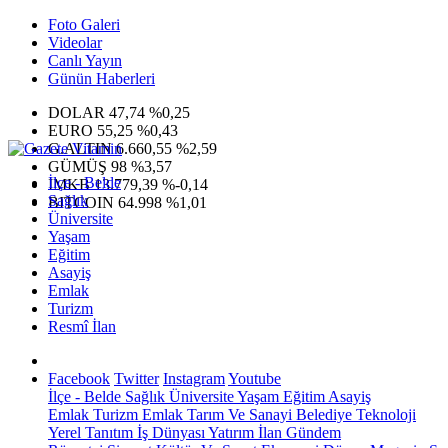
Foto Galeri
Videolar
Canlı Yayın
Günün Haberleri
DOLAR
47,74
%0,25
EURO
55,25
%0,43
G.ALTIN
6.660,55
%2,59
GÜMÜŞ
98
%3,57
İlçe - Belde
IMKB
13.779,39
%-0,14
Sağlık
BITCOIN
64.998
%1,01
Üniversite
Yaşam
Eğitim
Asayiş
Emlak
Turizm
Resmî İlan
Facebook
Twitter
Instagram
Youtube
İlçe - Belde
Sağlık
Üniversite
Yaşam
Eğitim
Asayiş
Emlak
Turizm
Emlak
Tarım Ve Sanayi
Belediye
Teknoloji
Yerel
Tanıtım
İş Dünyası
Yatırım
İlan
Gündem