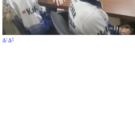
-
+
A
A