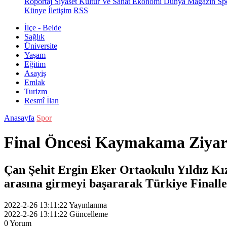
Röportaj
Siyaset
Kültür Ve Sanat
Ekonomi
Dünya
Magazin
Sp
Künye
İletişim
RSS
İlçe - Belde
Sağlık
Üniversite
Yaşam
Eğitim
Asayiş
Emlak
Turizm
Resmî İlan
Anasayfa
Spor
Final Öncesi Kaymakama Ziyar
Çan Şehit Ergin Eker Ortaokulu Yıldız Kız
arasına girmeyi başararak Türkiye Finalle
2022-2-26 13:11:22
Yayınlanma
2022-2-26 13:11:22
Güncelleme
0
Yorum