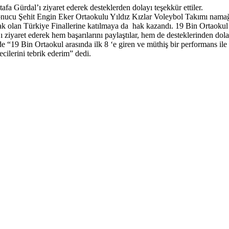
 Gürdal’ı ziyaret ederek desteklerden dolayı teşekkür ettiler.
sonucu Şehit Engin Eker Ortaokulu Yıldız Kızlar Voleybol Takımı namağ
ak olan Türkiye Finallerine katılmaya da hak kazandı. 19 Bin Ortaokul a
iyaret ederek hem başarılarını paylaştılar, hem de desteklerinden dol
e “19 Bin Ortaokul arasında ilk 8 ‘e giren ve müthiş bir performans ile
cilerini tebrik ederim” dedi.