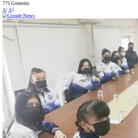
775
Gösterim
-
+
A
A