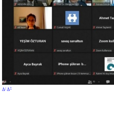
-
+
A
A