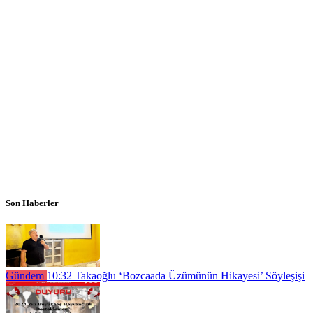
Son Haberler
Gündem
10:32
Takaoğlu ‘Bozcaada Üzümünün Hikayesi’ Söyleşişi