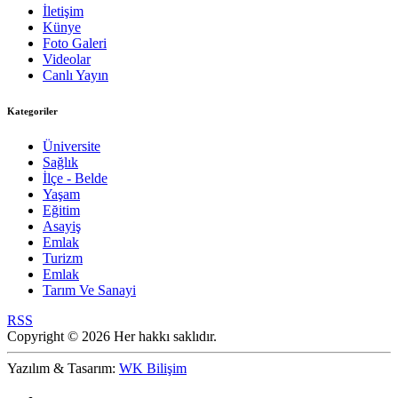
İletişim
Künye
Foto Galeri
Videolar
Canlı Yayın
Kategoriler
Üniversite
Sağlık
İlçe - Belde
Yaşam
Eğitim
Asayiş
Emlak
Turizm
Emlak
Tarım Ve Sanayi
RSS
Copyright © 2026 Her hakkı saklıdır.
Yazılım & Tasarım:
WK Bilişim