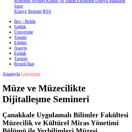
Röportaj
Siyaset
Kültür Ve Sanat
Ekonomi
Dünya
Magazin
Spor
Künye
İletişim
RSS
İlçe - Belde
Sağlık
Üniversite
Yaşam
Eğitim
Asayiş
Emlak
Turizm
Resmî İlan
Anasayfa
Üniversite
Müze ve Müzecilikte
Dijitalleşme Semineri
Çanakkale Uygulamalı Bilimler Fakültesi
Müzecilik ve Kültürel Miras Yönetimi
Bölümü ile Yerbilimleri Müzesi