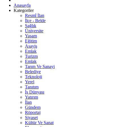
Anasayfa
Kategoriler
Resmî İlan
İlçe - Belde
Sağlık
Üniversite
Yaşam
Eğitim
Asayiş
Emlak
Turizm
Emlak
Tarım Ve Sanayi
Belediye
Teknoloji
Yerel
Tanıtım
İş Dünyası
Yatırım
İlan
Gündem
Röportaj
Siyaset
Kültür Ve Sanat