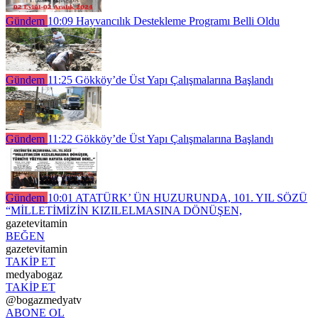
Gündem
10:09
Hayvancılık Destekleme Programı Belli Oldu
Gündem
11:25
Gökköy’de Üst Yapı Çalışmalarına Başlandı
Gündem
11:22
Gökköy’de Üst Yapı Çalışmalarına Başlandı
Gündem
10:01
ATATÜRK’ ÜN HUZURUNDA, 101. YIL SÖZÜ
“MİLLETİMİZİN KIZILELMASINA DÖNÜŞEN,
gazetevitamin
BEĞEN
gazetevitamin
TAKİP ET
medyabogaz
TAKİP ET
@bogazmedyatv
ABONE OL