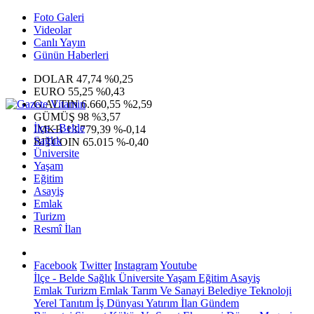
Foto Galeri
Videolar
Canlı Yayın
Günün Haberleri
DOLAR
47,74
%0,25
EURO
55,25
%0,43
G.ALTIN
6.660,55
%2,59
GÜMÜŞ
98
%3,57
İlçe - Belde
IMKB
13.779,39
%-0,14
Sağlık
BITCOIN
65.015
%-0,40
Üniversite
Yaşam
Eğitim
Asayiş
Emlak
Turizm
Resmî İlan
Facebook
Twitter
Instagram
Youtube
İlçe - Belde
Sağlık
Üniversite
Yaşam
Eğitim
Asayiş
Emlak
Turizm
Emlak
Tarım Ve Sanayi
Belediye
Teknoloji
Yerel
Tanıtım
İş Dünyası
Yatırım
İlan
Gündem