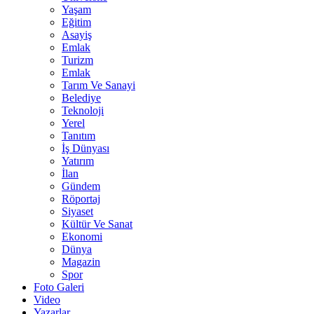
Yaşam
Eğitim
Asayiş
Emlak
Turizm
Emlak
Tarım Ve Sanayi
Belediye
Teknoloji
Yerel
Tanıtım
İş Dünyası
Yatırım
İlan
Gündem
Röportaj
Siyaset
Kültür Ve Sanat
Ekonomi
Dünya
Magazin
Spor
Foto Galeri
Video
Yazarlar