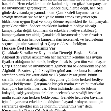
hazırladı. Hem erkekler hem de kadınlar için en güzel kampanyaları
ise kuyumcular gerçekleştirdi. Sadece düğünlerde değil, her özel
günlerde vatandaşın yanında olan Çanakkaleli kuyumcular da
sevdiği insanları şık bir hediye ile mutlu etmek isteyenler için
birbirinden uygun fiyat ve kolay ödeme seçenekleri ile kampanyalar
gerçekleştirdiler. Sadece erkeklerin kadınlara hediye alacağı
kampanyalar değil, kadınların da erkeklere hediye alabileceği
kampanyaların yer aldığı Çanakkaleli kuyumcular, hem fırsatları
kaçırmamak için hem de kampanyaları incelemek ve hediyelerini
seçmek için tüm vatandaşları Çarşı caddesine bekliyor.
Herkese Özel Hediyelerimiz Var
Çanakkale Sarraflar ve Kuyumcular Derneği Başkanı Sedat
Algönül de yaptığı açıklamada her markanın kendine has uygun
fiyatları olduğunu belirterek, hediye almak isteyen tüm vatandaşları
Çarşı Caddesine ve kuyumculara gelmelerini beklediklerini söyledi.
Algönül “Pazartesi günü Sevgililer günü ama biz buna istinaden
sarraflar olarak bir karar aldık ve 13 Şubat Pazar günü bütün
sarraflar olarak açık olacağız. Sevgililer gününde herkesi hediye
almaya bekliyoruz. Çarşımızda bir çok marka var ve bu markalar
özel güne has indirimleri var. Hem indirimde ham de ödeme
kolaylığı sağlayacağımız ürünleri incelemek ve sevdiği insanları
mutlu etmek için herkesi bekliyoruz. Genelde hediyeler bayanlar
için alınıyor ama erkekleri de düşünen bayanlar oluyor, onun için
sarraflarda erkekler için de indirimli ürünlerimiz var” dedi.
Kuyumcular Pazar Günü Açık Olacak