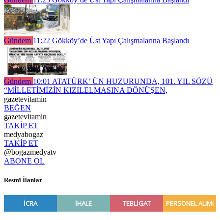
Gündem
11:22
Gökköy’de Üst Yapı Çalışmalarına Başlandı
Gündem
10:01
ATATÜRK’ ÜN HUZURUNDA, 101. YIL SÖZÜ
“MİLLETİMİZİN KIZILELMASINA DÖNÜŞEN,
gazetevitamin
BEĞEN
gazetevitamin
TAKİP ET
medyabogaz
TAKİP ET
@bogazmedyatv
ABONE OL
Resmî İlanlar