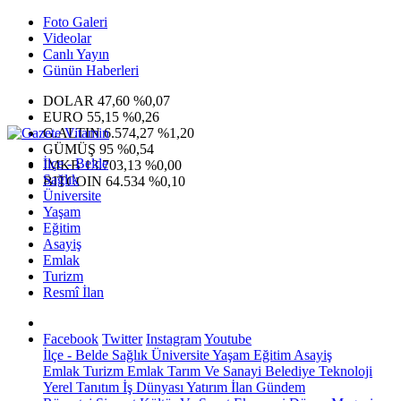
Foto Galeri
Videolar
Canlı Yayın
Günün Haberleri
DOLAR
47,60
%0,07
EURO
55,15
%0,26
G.ALTIN
6.574,27
%1,20
GÜMÜŞ
95
%0,54
İlçe - Belde
IMKB
13.703,13
%0,00
Sağlık
BITCOIN
64.534
%0,10
Üniversite
Yaşam
Eğitim
Asayiş
Emlak
Turizm
Resmî İlan
Facebook
Twitter
Instagram
Youtube
İlçe - Belde
Sağlık
Üniversite
Yaşam
Eğitim
Asayiş
Emlak
Turizm
Emlak
Tarım Ve Sanayi
Belediye
Teknoloji
Yerel
Tanıtım
İş Dünyası
Yatırım
İlan
Gündem