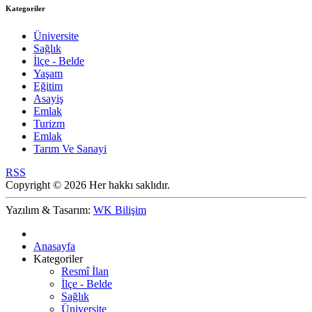
Kategoriler
Üniversite
Sağlık
İlçe - Belde
Yaşam
Eğitim
Asayiş
Emlak
Turizm
Emlak
Tarım Ve Sanayi
RSS
Copyright © 2026 Her hakkı saklıdır.
Yazılım & Tasarım:
WK Bilişim
Anasayfa
Kategoriler
Resmî İlan
İlçe - Belde
Sağlık
Üniversite