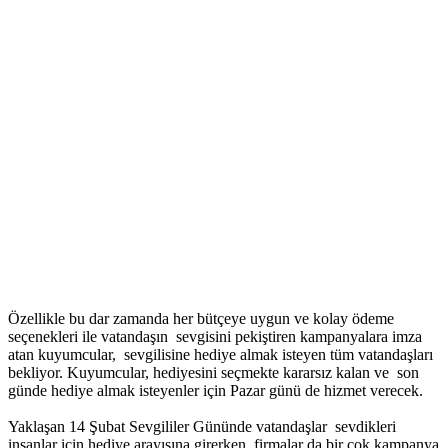
Özellikle bu dar zamanda her bütçeye uygun ve kolay ödeme
seçenekleri ile vatandaşın sevgisini pekiştiren kampanyalara imza
atan kuyumcular, sevgilisine hediye almak isteyen tüm vatandaşları
bekliyor. Kuyumcular, hediyesini seçmekte kararsız kalan ve son
günde hediye almak isteyenler için Pazar günü de hizmet verecek.
Yaklaşan 14 Şubat Sevgililer Gününde vatandaşlar sevdikleri
insanlar için hediye arayışına girerken, firmalar da bir çok kampanya