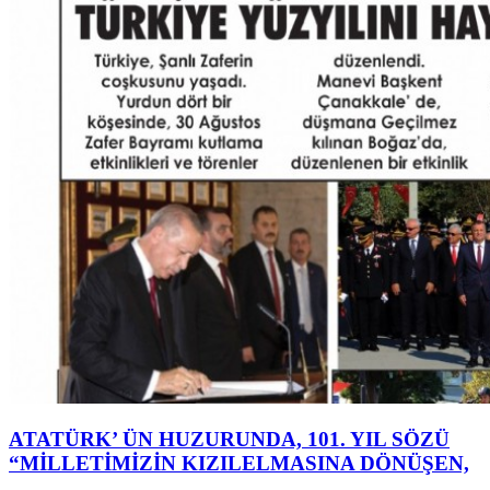
ATATÜRK’ ÜN HUZURUNDA, 101. YIL SÖZÜ
“MİLLETİMİZİN KIZILELMASINA DÖNÜŞEN,