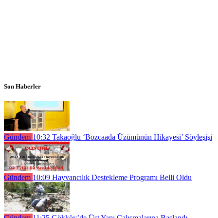
Son Haberler
Gündem
10:32
Takaoğlu ‘Bozcaada Üzümünün Hikayesi’ Söyleşişi
Gündem
10:09
Hayvancılık Destekleme Programı Belli Oldu
Gündem
11:25
Gökköy’de Üst Yapı Çalışmalarına Başlandı