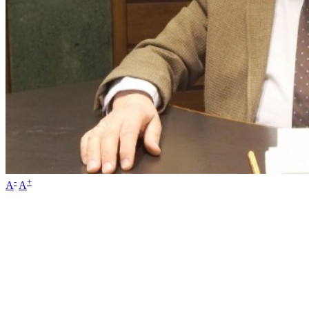
-
+
A
A