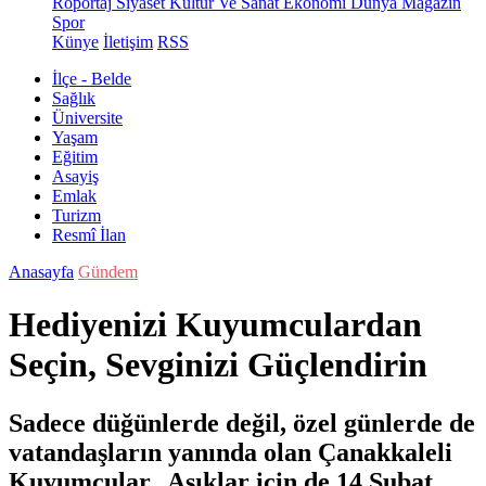
Röportaj
Siyaset
Kültür Ve Sanat
Ekonomi
Dünya
Magazin
Spor
Künye
İletişim
RSS
İlçe - Belde
Sağlık
Üniversite
Yaşam
Eğitim
Asayiş
Emlak
Turizm
Resmî İlan
Anasayfa
Gündem
Hediyenizi Kuyumculardan
Seçin, Sevginizi Güçlendirin
Sadece düğünlerde değil, özel günlerde de
vatandaşların yanında olan Çanakkaleli
Kuyumcular, Aşıklar için de 14 Şubat