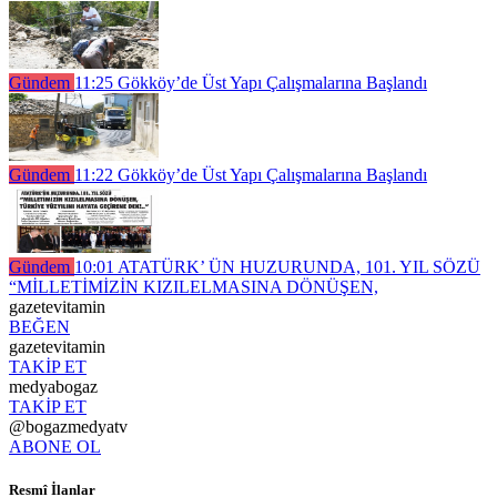
Gündem
11:25
Gökköy’de Üst Yapı Çalışmalarına Başlandı
Gündem
11:22
Gökköy’de Üst Yapı Çalışmalarına Başlandı
Gündem
10:01
ATATÜRK’ ÜN HUZURUNDA, 101. YIL SÖZÜ
“MİLLETİMİZİN KIZILELMASINA DÖNÜŞEN,
gazetevitamin
BEĞEN
gazetevitamin
TAKİP ET
medyabogaz
TAKİP ET
@bogazmedyatv
ABONE OL
Resmî İlanlar