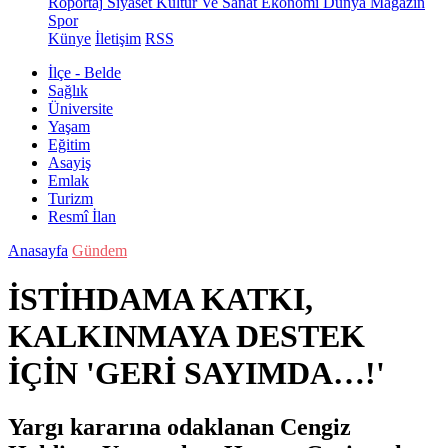
Röportaj
Siyaset
Kültür Ve Sanat
Ekonomi
Dünya
Magazin
Spor
Künye
İletişim
RSS
İlçe - Belde
Sağlık
Üniversite
Yaşam
Eğitim
Asayiş
Emlak
Turizm
Resmî İlan
Anasayfa
Gündem
İSTİHDAMA KATKI,
KALKINMAYA DESTEK
İÇİN 'GERİ SAYIMDA…!'
Yargı kararına odaklanan Cengiz