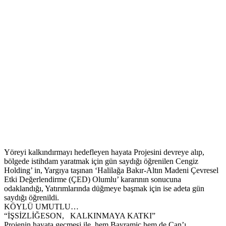
Yöreyi kalkındırmayı hedefleyen hayata Projesini devreye alıp,
bölgede istihdam yaratmak için gün saydığı öğrenilen Cengiz
Holding’ in, Yargıya taşınan ‘Halilağa Bakır-Altın Madeni Çevresel
Etki Değerlendirme (ÇED) Olumlu’ kararının sonucuna
odaklandığı, Yatırımlarında düğmeye başmak için ise adeta gün
saydığı öğrenildi.
KÖYLÜ UMUTLU…
“İŞSİZLİĞESON, KALKINMAYA KATKI”
Projenin hayata geçmesi ile, hem Bayramiç hem de Çan’ı