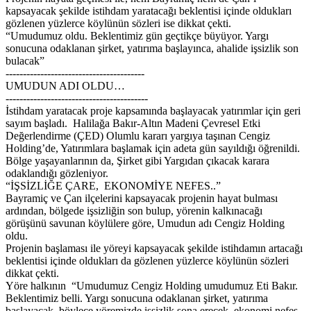
kapsayacak şekilde istihdam yaratacağı beklentisi içinde oldukları
gözlenen yüzlerce köylünün sözleri ise dikkat çekti.
“Umudumuz oldu. Beklentimiz gün geçtikçe büyüyor. Yargı
sonucuna odaklanan şirket, yatırıma başlayınca, ahalide işsizlik son
bulacak”
----------------------------------------
UMUDUN ADI OLDU…
-----------------------------------------
İstihdam yaratacak proje kapsamında başlayacak yatırımlar için geri
sayım başladı. Halilağa Bakır-Altın Madeni Çevresel Etki
Değerlendirme (ÇED) Olumlu kararı yargıya taşınan Cengiz
Holding’de, Yatırımlara başlamak için adeta gün sayıldığı öğrenildi.
Bölge yaşayanlarının da, Şirket gibi Yargıdan çıkacak karara
odaklandığı gözleniyor.
“İŞSİZLİĞE ÇARE, EKONOMİYE NEFES..”
Bayramiç ve Çan ilçelerini kapsayacak projenin hayat bulması
ardından, bölgede işsizliğin son bulup, yörenin kalkınacağı
görüşünü savunan köylülere göre, Umudun adı Cengiz Holding
oldu.
Projenin başlaması ile yöreyi kapsayacak şekilde istihdamın artacağı
beklentisi içinde oldukları da gözlenen yüzlerce köylünün sözleri
dikkat çekti.
Yöre halkının “Umudumuz Cengiz Holding umudumuz Eti Bakır.
Beklentimiz belli. Yargı sonucuna odaklanan şirket, yatırıma
başlayacak, böylece yöremizde işsizlik sona erecek, ekonomi nefes