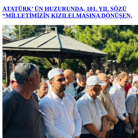
ATATÜRK’ ÜN HUZURUNDA, 101. YIL SÖZÜ
“MİLLETİMİZİN KIZILELMASINA DÖNÜŞEN,