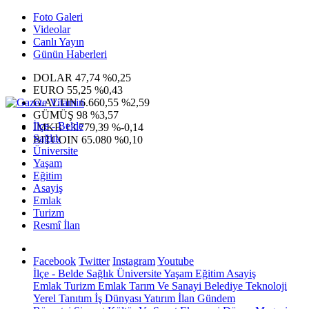
Foto Galeri
Videolar
Canlı Yayın
Günün Haberleri
DOLAR
47,74
%0,25
EURO
55,25
%0,43
G.ALTIN
6.660,55
%2,59
GÜMÜŞ
98
%3,57
İlçe - Belde
IMKB
13.779,39
%-0,14
Sağlık
BITCOIN
65.080
%0,10
Üniversite
Yaşam
Eğitim
Asayiş
Emlak
Turizm
Resmî İlan
Facebook
Twitter
Instagram
Youtube
İlçe - Belde
Sağlık
Üniversite
Yaşam
Eğitim
Asayiş
Emlak
Turizm
Emlak
Tarım Ve Sanayi
Belediye
Teknoloji
Yerel
Tanıtım
İş Dünyası
Yatırım
İlan
Gündem