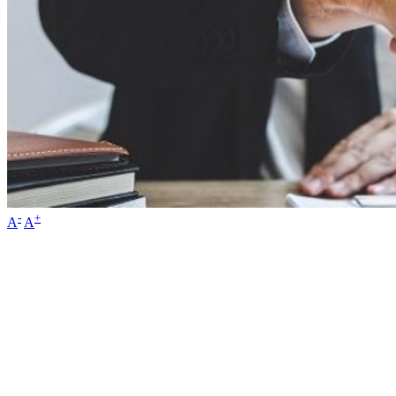
-
+
A
A