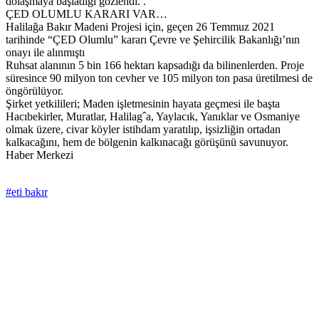
dolaşmaya başladığı gözlendi. .
ÇED OLUMLU KARARI VAR…
Halilağa Bakır Madeni Projesi için, geçen 26 Temmuz 2021
tarihinde “ÇED Olumlu” kararı Çevre ve Şehircilik Bakanlığı’nın
onayı ile alınmıştı
Ruhsat alanının 5 bin 166 hektarı kapsadığı da bilinenlerden. Proje
süresince 90 milyon ton cevher ve 105 milyon ton pasa üretilmesi de
öngörülüyor.
Şirket yetkilileri; Maden işletmesinin hayata geçmesi ile başta
Hacıbekirler, Muratlar, Halilagˆa, Yaylacık, Yanıklar ve Osmaniye
olmak üzere, civar köyler istihdam yaratılıp, işsizliğin ortadan
kalkacağını, hem de bölgenin kalkınacağı görüşünü savunuyor.
Haber Merkezi
#eti bakır