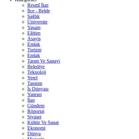
Resmî İlan
İlçe - Belde
Sağlık
Üniversite
Yaşam
Eğitim
Asayiş
Emlak
Turizm
Emlak
Tarım Ve Sanayi
Belediye
Teknoloji
Yerel
Tanıtım
İş Dünyası
Yatırım
İlan
Gündem
Röportaj
Siyaset
Kültür Ve Sanat
Ekonomi
Dünya