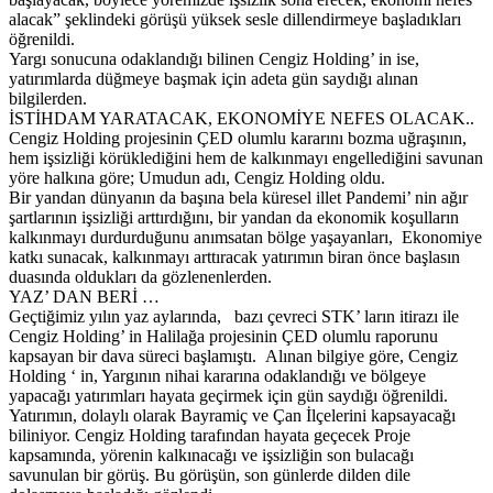
alacak” şeklindeki görüşü yüksek sesle dillendirmeye başladıkları
öğrenildi.
Yargı sonucuna odaklandığı bilinen Cengiz Holding’ in ise,
yatırımlarda düğmeye başmak için adeta gün saydığı alınan
bilgilerden.
İSTİHDAM YARATACAK, EKONOMİYE NEFES OLACAK..
Cengiz Holding projesinin ÇED olumlu kararını bozma uğraşının,
hem işsizliği körüklediğini hem de kalkınmayı engellediğini savunan
yöre halkına göre; Umudun adı, Cengiz Holding oldu.
Bir yandan dünyanın da başına bela küresel illet Pandemi’ nin ağır
şartlarının işsizliği arttırdığını, bir yandan da ekonomik koşulların
kalkınmayı durdurduğunu anımsatan bölge yaşayanları, Ekonomiye
katkı sunacak, kalkınmayı arttıracak yatırımın biran önce başlasın
duasında oldukları da gözlenenlerden.
YAZ’ DAN BERİ …
Geçtiğimiz yılın yaz aylarında, bazı çevreci STK’ ların itirazı ile
Cengiz Holding’ in Halilağa projesinin ÇED olumlu raporunu
kapsayan bir dava süreci başlamıştı. Alınan bilgiye göre, Cengiz
Holding ‘ in, Yargının nihai kararına odaklandığı ve bölgeye
yapacağı yatırımları hayata geçirmek için gün saydığı öğrenildi.
Yatırımın, dolaylı olarak Bayramiç ve Çan İlçelerini kapsayacağı
biliniyor. Cengiz Holding tarafından hayata geçecek Proje
kapsamında, yörenin kalkınacağı ve işsizliğin son bulacağı
savunulan bir görüş. Bu görüşün, son günlerde dilden dile