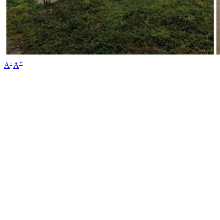
-
+
A
A