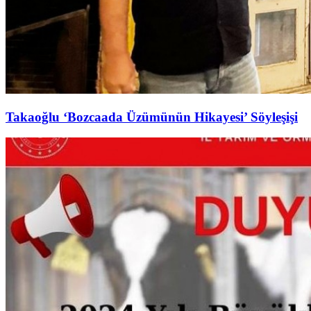
Takaoğlu ‘Bozcaada Üzümünün Hikayesi’ Söyleşişi