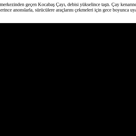
e merkezinden geçen Kocabaş Çayı, debisi yükselince taştı. Çay kenarınd
lerince anonslarla, sürücülere araçlarını çekmeleri için gece boyunca uya