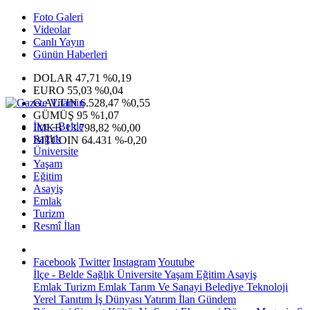
Foto Galeri
Videolar
Canlı Yayın
Günün Haberleri
DOLAR
47,71
%0,19
EURO
55,03
%0,04
G.ALTIN
6.528,47
%0,55
GÜMÜŞ
95
%1,07
İlçe - Belde
IMKB
13.798,82
%0,00
Sağlık
BITCOIN
64.431
%-0,20
Üniversite
Yaşam
Eğitim
Asayiş
Emlak
Turizm
Resmî İlan
Facebook
Twitter
Instagram
Youtube
İlçe - Belde
Sağlık
Üniversite
Yaşam
Eğitim
Asayiş
Emlak
Turizm
Emlak
Tarım Ve Sanayi
Belediye
Teknoloji
Yerel
Tanıtım
İş Dünyası
Yatırım
İlan
Gündem