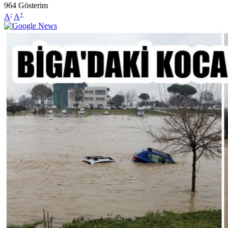
964
Gösterim
-
+
A
A