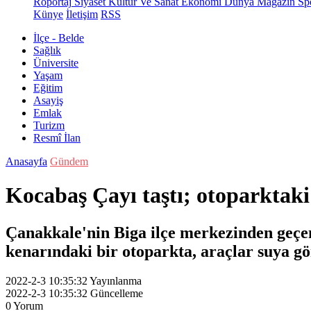
Röportaj
Siyaset
Kültür Ve Sanat
Ekonomi
Dünya
Magazin
Sp
Künye
İletişim
RSS
İlçe - Belde
Sağlık
Üniversite
Yaşam
Eğitim
Asayiş
Emlak
Turizm
Resmî İlan
Anasayfa
Gündem
Kocabaş Çayı taştı; otoparktaki
Çanakkale'nin Biga ilçe merkezinden geçen
kenarındaki bir otoparkta, araçlar suya g
2022-2-3 10:35:32
Yayınlanma
2022-2-3 10:35:32
Güncelleme
0
Yorum