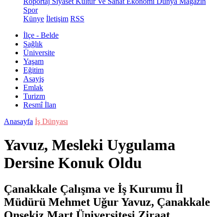
Röportaj
Siyaset
Kültür Ve Sanat
Ekonomi
Dünya
Magazin
Spor
Künye
İletişim
RSS
İlçe - Belde
Sağlık
Üniversite
Yaşam
Eğitim
Asayiş
Emlak
Turizm
Resmî İlan
Anasayfa
İş Dünyası
Yavuz, Mesleki Uygulama
Dersine Konuk Oldu
Çanakkale Çalışma ve İş Kurumu İl
Müdürü Mehmet Uğur Yavuz, Çanakkale
Onsekiz Mart Üniversitesi Ziraat