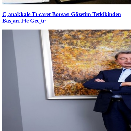
C¸anakkale Tı·caret Borsası Gözetim Tetkikinden
Bas¸arı I·le Gec¸tı·