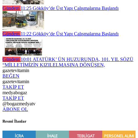
Gündem
11:25
Gökköy’de Üst Yapı Çalışmalarına Başlandı
Gündem
11:22
Gökköy’de Üst Yapı Çalışmalarına Başlandı
Gündem
10:01
ATATÜRK’ ÜN HUZURUNDA, 101. YIL SÖZÜ
“MİLLETİMİZİN KIZILELMASINA DÖNÜŞEN,
gazetevitamin
BEĞEN
gazetevitamin
TAKİP ET
medyabogaz
TAKİP ET
@bogazmedyatv
ABONE OL
Resmî İlanlar