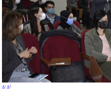
-
+
A
A