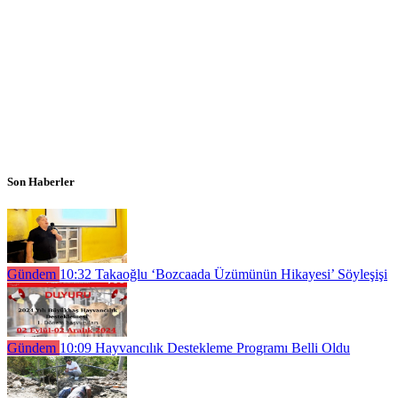
Son Haberler
Gündem
10:32
Takaoğlu ‘Bozcaada Üzümünün Hikayesi’ Söyleşişi
Gündem
10:09
Hayvancılık Destekleme Programı Belli Oldu