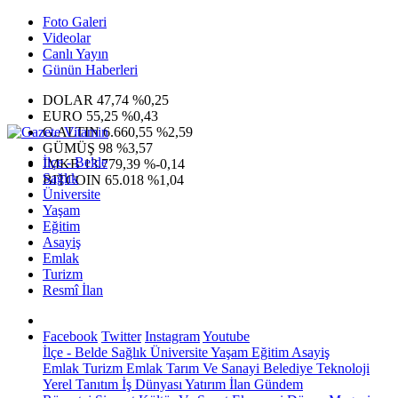
Foto Galeri
Videolar
Canlı Yayın
Günün Haberleri
DOLAR
47,74
%0,25
EURO
55,25
%0,43
G.ALTIN
6.660,55
%2,59
GÜMÜŞ
98
%3,57
İlçe - Belde
IMKB
13.779,39
%-0,14
Sağlık
BITCOIN
65.018
%1,04
Üniversite
Yaşam
Eğitim
Asayiş
Emlak
Turizm
Resmî İlan
Facebook
Twitter
Instagram
Youtube
İlçe - Belde
Sağlık
Üniversite
Yaşam
Eğitim
Asayiş
Emlak
Turizm
Emlak
Tarım Ve Sanayi
Belediye
Teknoloji
Yerel
Tanıtım
İş Dünyası
Yatırım
İlan
Gündem