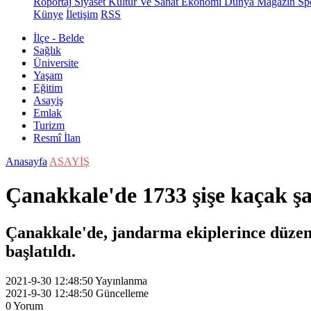
Röportaj
Siyaset
Kültür Ve Sanat
Ekonomi
Dünya
Magazin
Sp
Künye
İletişim
RSS
İlçe - Belde
Sağlık
Üniversite
Yaşam
Eğitim
Asayiş
Emlak
Turizm
Resmî İlan
Anasayfa
ASAYİŞ
Çanakkale'de 1733 şişe kaçak şar
Çanakkale'de, jandarma ekiplerince düzenle
başlatıldı.
2021-9-30 12:48:50
Yayınlanma
2021-9-30 12:48:50
Güncelleme
0
Yorum