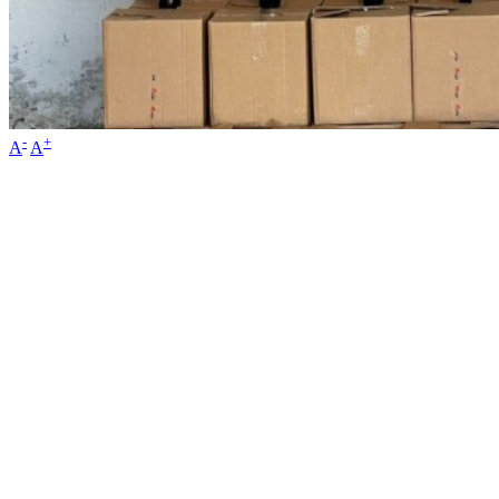
-
+
A
A