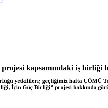
or
i projesi kapsamındaki iş birliği
üğü yetkilileri; geçtiğimiz hafta ÇÖMÜ Te
iği, İçin Güç Birliği” projesi hakkında gör