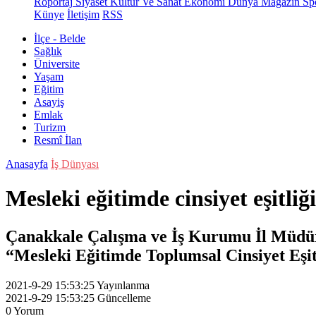
Röportaj
Siyaset
Kültür Ve Sanat
Ekonomi
Dünya
Magazin
Sp
Künye
İletişim
RSS
İlçe - Belde
Sağlık
Üniversite
Yaşam
Eğitim
Asayiş
Emlak
Turizm
Resmî İlan
Anasayfa
İş Dünyası
Mesleki eğitimde cinsiyet eşitliğ
Çanakkale Çalışma ve İş Kurumu İl Müdürl
“Mesleki Eğitimde Toplumsal Cinsiyet Eşitl
2021-9-29 15:53:25
Yayınlanma
2021-9-29 15:53:25
Güncelleme
0
Yorum