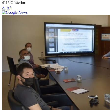
4115
Gösterim
-
+
A
A