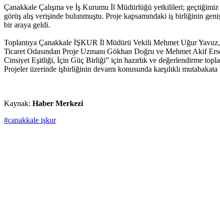
Çanakkale Çalışma ve İş Kurumu İl Müdürlüğü yetkilileri; geçtiğimiz
görüş alış verişinde bulunmuştu. Proje kapsamındaki iş birliğinin ge
bir araya geldi.
Toplantıya Çanakkale İŞKUR İl Müdürü Vekili Mehmet Uğur Yavuz,
Ticaret Odasından Proje Uzmanı Gökhan Doğru ve Mehmet Akif Ersoy 
Cinsiyet Eşitliği, İçin Güç Birliği” için hazırlık ve değerlendirme top
Projeler üzerinde işbirliğinin devamı konusunda karşılıklı mutabakata 
Kaynak:
Haber Merkezi
#çanakkale işkur