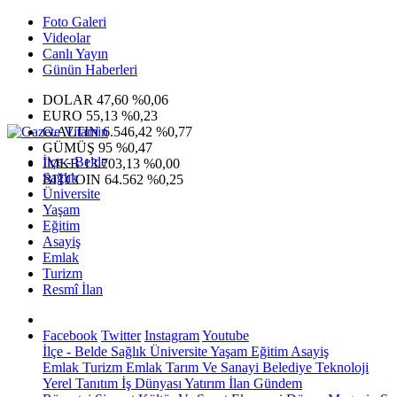
Foto Galeri
Videolar
Canlı Yayın
Günün Haberleri
DOLAR
47,60
%0,06
EURO
55,13
%0,23
G.ALTIN
6.546,42
%0,77
GÜMÜŞ
95
%0,47
İlçe - Belde
IMKB
13.703,13
%0,00
Sağlık
BITCOIN
64.562
%0,25
Üniversite
Yaşam
Eğitim
Asayiş
Emlak
Turizm
Resmî İlan
Facebook
Twitter
Instagram
Youtube
İlçe - Belde
Sağlık
Üniversite
Yaşam
Eğitim
Asayiş
Emlak
Turizm
Emlak
Tarım Ve Sanayi
Belediye
Teknoloji
Yerel
Tanıtım
İş Dünyası
Yatırım
İlan
Gündem