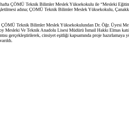
 hafta ÇÖMÜ Teknik Bilimler Meslek Yüksekokulu ile “Mesleki Eğitimde
nişletilmesi adına; ÇOMÜ Teknik Bilimler Meslek Yüksekokulu, Çanakkal
 ÇÖMÜ Teknik Bilimler Meslek Yüksekokulundan Dr. Öğr. Üyesi Meh
Mesleki Ve Teknik Anadolu Lisesi Müdürü İsmail Hakkı Elmas katılım
lantısı gerçekleştirilerek, cinsiyet eşitliği kapsamında proje hazırlama
varıldı.