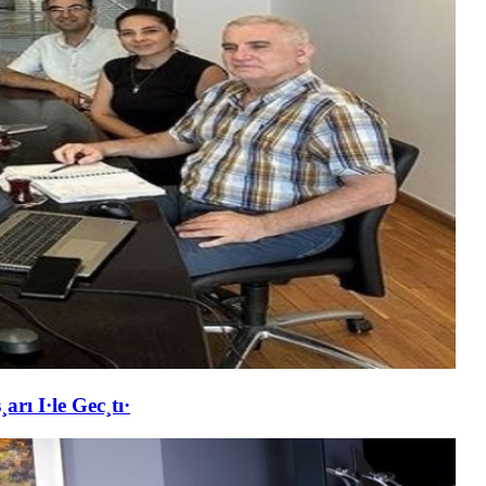
rı I·le Gec¸tı·