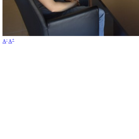
-
+
A
A