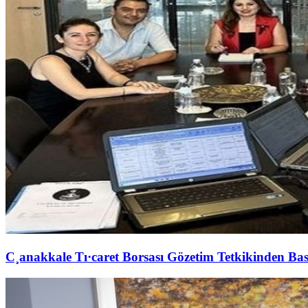
C¸anakkale Tı·caret Borsası Gözetim Tetkikinden Bas¸a