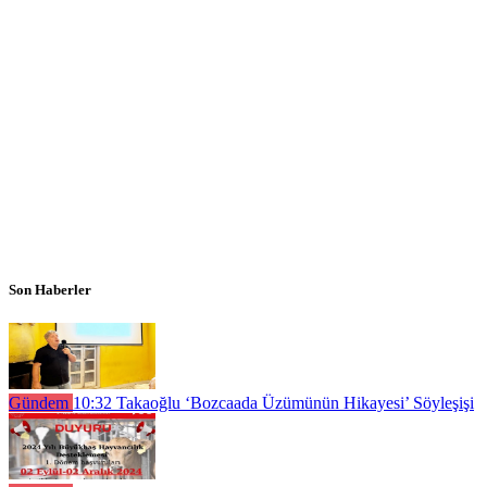
Son Haberler
Gündem
10:32
Takaoğlu ‘Bozcaada Üzümünün Hikayesi’ Söyleşişi