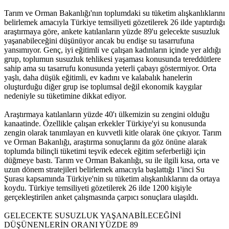
Tarım ve Orman Bakanlığı'nın toplumdaki su tüketim alışkanlıklarını
belirlemek amacıyla Türkiye temsiliyeti gözetilerek 26 ilde yaptırdığı
araştırmaya göre, ankete katılanların yüzde 89'u gelecekte susuzluk
yaşanabileceğini düşünüyor ancak bu endişe su tasarrufuna
yansımıyor. Genç, iyi eğitimli ve çalışan kadınların içinde yer aldığı
grup, toplumun susuzluk tehlikesi yaşaması konusunda tereddütlere
sahip ama su tasarrufu konusunda yeterli çabayı göstermiyor. Orta
yaşlı, daha düşük eğitimli, ev kadını ve kalabalık hanelerin
oluşturduğu diğer grup ise toplumsal değil ekonomik kaygılar
nedeniyle su tüketimine dikkat ediyor.
Araştırmaya katılanların yüzde 40'ı ülkemizin su zengini olduğu
kanaatinde. Özellikle çalışan erkekler Türkiye'yi su konusunda
zengin olarak tanımlayan en kuvvetli kitle olarak öne çıkıyor. Tarım
ve Orman Bakanlığı, araştırma sonuçlarını da göz önüne alarak
toplumda bilinçli tüketimi teşvik edecek eğitim seferberliği için
düğmeye bastı. Tarım ve Orman Bakanlığı, su ile ilgili kısa, orta ve
uzun dönem stratejileri belirlemek amacıyla başlattığı 1'inci Su
Şurası kapsamında Türkiye'nin su tüketim alışkanlıklarını da ortaya
koydu. Türkiye temsiliyeti gözetilerek 26 ilde 1200 kişiyle
gerçekleştirilen anket çalışmasında çarpıcı sonuçlara ulaşıldı.
GELECEKTE SUSUZLUK YAŞANABİLECEĞİNİ
DÜŞÜNENLERİN ORANI YÜZDE 89