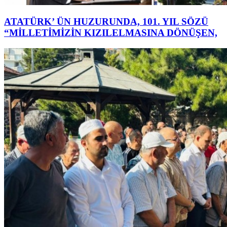
ATATÜRK’ ÜN HUZURUNDA, 101. YIL SÖZÜ
“MİLLETİMİZİN KIZILELMASINA DÖNÜŞEN,