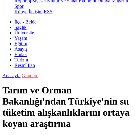
Röportaj
Siyaset
Kültür Ve Sanat
Ekonomi
Dünya
Magazin
Spor
Künye
İletişim
RSS
İlçe - Belde
Sağlık
Üniversite
Yaşam
Eğitim
Asayiş
Emlak
Turizm
Resmî İlan
Anasayfa
Gündem
Tarım ve Orman
Bakanlığı'ndan Türkiye'nin su
tüketim alışkanlıklarını ortaya
koyan araştırma