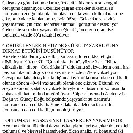
Çalışmaya göre katılımcıların yüzde 40'ı ülkemizin su zengini
olduğunu düşünüyor. Özellikle çalışan erkekler ülkemizi su
konusunda zengin olarak tanımlayan en kuvvetli kitle olarak öne
çıkıyor. Ankete katılanların yüzde 96'sı, "Gelecekte susuzluk
yaşamamak için ciddi tedbirler alınmalı" görüşünü destekliyor.
Gelecekte susuzluk yaşanabileceğini düşünenlerin oranı ise
toplamda yüzde 89'a tekabül ediyor.
GÖRÜŞÜLENLERİN YÜZDE 83'Ü SU TASARRUFUNA
DİKKAT ETTİĞİNİ DÜŞÜNÜYOR
Ankete katılanların yüzde 83'ü su tasarrufuna dikkat ettiğini
düşünüyor. Yüzde 31'i "Çok dikkatliyim", yüzde 52'si "Biraz
dikkatliyim" diyor. "Çok dikkatli" olduğunu söyleyenlerin oranı kişi
başı su tüketimi düşük olan kesimde yüzde 35'lere yükseliyor.
Cevaplara daha detaylı bakıldığında tasarruf konusunda en dikkatli
olunan dönem 40-44 yaş aralığı olarak öne çıkıyor. Eğitimli ve
sosyo ekonomik statüsü yüksek bireylerin su tasarrufu konusunda
daha az dikkatli oldukları görülüyor. Bölgesel ayrımda Akdeniz ile
Doğu ve Güney Doğu bölgesinde yaşayanlar su tasarrufu
konusunda daha dikkatli. Yine kalabalık aileler su tasarrufu
konusunda daha dikkatli grubu oluşturuyor.
TOPLUMSAL HASSASİYET TASARRUFA YANSIMIYOR
Aynı ankette su tüketimi davranış kalıplarını ortaya çıkarabilmek için
toplumsal ve bireysel hassasiyetleri ölçen analiz, su konusundaki