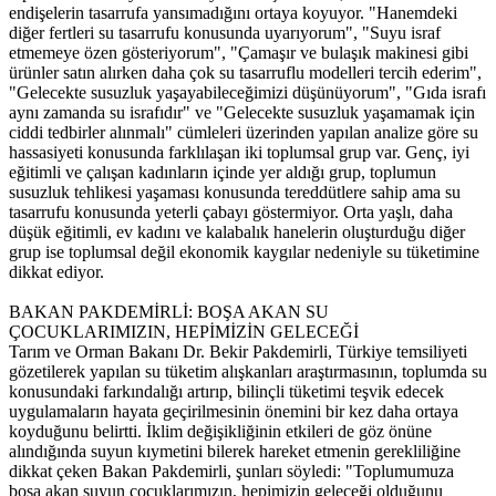
endişelerin tasarrufa yansımadığını ortaya koyuyor. "Hanemdeki
diğer fertleri su tasarrufu konusunda uyarıyorum", "Suyu israf
etmemeye özen gösteriyorum", "Çamaşır ve bulaşık makinesi gibi
ürünler satın alırken daha çok su tasarruflu modelleri tercih ederim",
"Gelecekte susuzluk yaşayabileceğimizi düşünüyorum", "Gıda israfı
aynı zamanda su israfıdır" ve "Gelecekte susuzluk yaşamamak için
ciddi tedbirler alınmalı" cümleleri üzerinden yapılan analize göre su
hassasiyeti konusunda farklılaşan iki toplumsal grup var. Genç, iyi
eğitimli ve çalışan kadınların içinde yer aldığı grup, toplumun
susuzluk tehlikesi yaşaması konusunda tereddütlere sahip ama su
tasarrufu konusunda yeterli çabayı göstermiyor. Orta yaşlı, daha
düşük eğitimli, ev kadını ve kalabalık hanelerin oluşturduğu diğer
grup ise toplumsal değil ekonomik kaygılar nedeniyle su tüketimine
dikkat ediyor.
BAKAN PAKDEMİRLİ: BOŞA AKAN SU
ÇOCUKLARIMIZIN, HEPİMİZİN GELECEĞİ
Tarım ve Orman Bakanı Dr. Bekir Pakdemirli, Türkiye temsiliyeti
gözetilerek yapılan su tüketim alışkanları araştırmasının, toplumda su
konusundaki farkındalığı artırıp, bilinçli tüketimi teşvik edecek
uygulamaların hayata geçirilmesinin önemini bir kez daha ortaya
koyduğunu belirtti. İklim değişikliğinin etkileri de göz önüne
alındığında suyun kıymetini bilerek hareket etmenin gerekliliğine
dikkat çeken Bakan Pakdemirli, şunları söyledi: "Toplumumuza
boşa akan suyun çocuklarımızın, hepimizin geleceği olduğunu