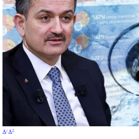
-
+
A
A