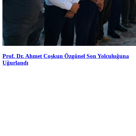
Prof. Dr. Ahmet Coşkun Özgünel Son Yolculuğuna
Uğurlandı