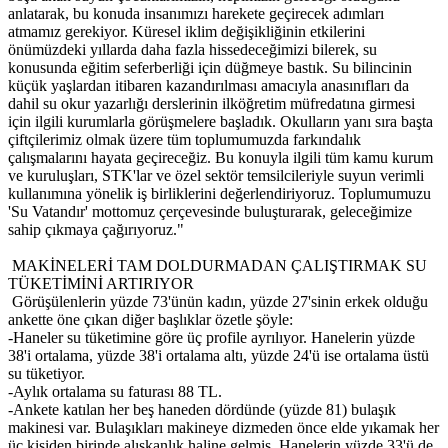
anlatarak, bu konuda insanımızı harekete geçirecek adımları
atmamız gerekiyor. Küresel iklim değişikliğinin etkilerini
önümüzdeki yıllarda daha fazla hissedeceğimizi bilerek, su
konusunda eğitim seferberliği için düğmeye bastık. Su bilincinin
küçük yaşlardan itibaren kazandırılması amacıyla anasınıfları da
dahil su okur yazarlığı derslerinin ilköğretim müfredatına girmesi
için ilgili kurumlarla görüşmelere başladık. Okulların yanı sıra başta
çiftçilerimiz olmak üzere tüm toplumumuzda farkındalık
çalışmalarını hayata geçireceğiz. Bu konuyla ilgili tüm kamu kurum
ve kuruluşları, STK'lar ve özel sektör temsilcileriyle suyun verimli
kullanımına yönelik iş birliklerini değerlendiriyoruz. Toplumumuzu
'Su Vatandır' mottomuz çerçevesinde buluşturarak, geleceğimize
sahip çıkmaya çağırıyoruz."
MAKİNELERİ TAM DOLDURMADAN ÇALIŞTIRMAK SU
TÜKETİMİNİ ARTIRIYOR
Görüşülenlerin yüzde 73'ünün kadın, yüzde 27'sinin erkek olduğu
ankette öne çıkan diğer başlıklar özetle şöyle:
-Haneler su tüketimine göre üç profile ayrılıyor. Hanelerin yüzde
38'i ortalama, yüzde 38'i ortalama altı, yüzde 24'ü ise ortalama üstü
su tüketiyor.
-Aylık ortalama su faturası 88 TL.
-Ankete katılan her beş haneden dördünde (yüzde 81) bulaşık
makinesi var. Bulaşıkları makineye dizmeden önce elde yıkamak her
üç kişiden birinde alışkanlık haline gelmiş. Hanelerin yüzde 33'ü de