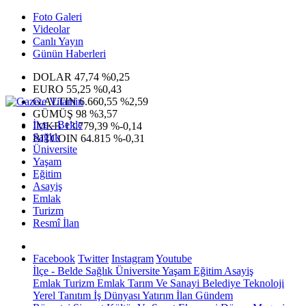
Foto Galeri
Videolar
Canlı Yayın
Günün Haberleri
DOLAR
47,74
%0,25
EURO
55,25
%0,43
G.ALTIN
6.660,55
%2,59
GÜMÜŞ
98
%3,57
İlçe - Belde
IMKB
13.779,39
%-0,14
Sağlık
BITCOIN
64.815
%-0,31
Üniversite
Yaşam
Eğitim
Asayiş
Emlak
Turizm
Resmî İlan
Facebook
Twitter
Instagram
Youtube
İlçe - Belde
Sağlık
Üniversite
Yaşam
Eğitim
Asayiş
Emlak
Turizm
Emlak
Tarım Ve Sanayi
Belediye
Teknoloji
Yerel
Tanıtım
İş Dünyası
Yatırım
İlan
Gündem