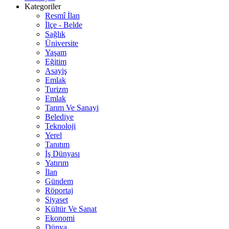
Kategoriler
Resmî İlan
İlçe - Belde
Sağlık
Üniversite
Yaşam
Eğitim
Asayiş
Emlak
Turizm
Emlak
Tarım Ve Sanayi
Belediye
Teknoloji
Yerel
Tanıtım
İş Dünyası
Yatırım
İlan
Gündem
Röportaj
Siyaset
Kültür Ve Sanat
Ekonomi
Dünya