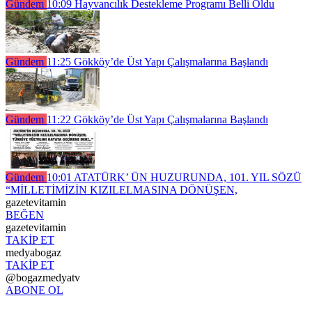
Gündem
10:09
Hayvancılık Destekleme Programı Belli Oldu
Gündem
11:25
Gökköy’de Üst Yapı Çalışmalarına Başlandı
Gündem
11:22
Gökköy’de Üst Yapı Çalışmalarına Başlandı
Gündem
10:01
ATATÜRK’ ÜN HUZURUNDA, 101. YIL SÖZÜ
“MİLLETİMİZİN KIZILELMASINA DÖNÜŞEN,
gazetevitamin
BEĞEN
gazetevitamin
TAKİP ET
medyabogaz
TAKİP ET
@bogazmedyatv
ABONE OL