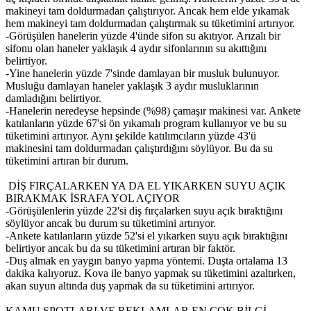
makineyi tam doldurmadan çalıştırıyor. Ancak hem elde yıkamak
hem makineyi tam doldurmadan çalıştırmak su tüketimini artırıyor.
-Görüşülen hanelerin yüzde 4'ünde sifon su akıtıyor. Arızalı bir
sifonu olan haneler yaklaşık 4 aydır sifonlarının su akıttığını
belirtiyor.
-Yine hanelerin yüzde 7'sinde damlayan bir musluk bulunuyor.
Musluğu damlayan haneler yaklaşık 3 aydır musluklarının
damladığını belirtiyor.
-Hanelerin neredeyse hepsinde (%98) çamaşır makinesi var. Ankete
katılanların yüzde 67'si ön yıkamalı program kullanıyor ve bu su
tüketimini artırıyor. Aynı şekilde katılımcıların yüzde 43'ü
makinesini tam doldurmadan çalıştırdığını söylüyor. Bu da su
tüketimini artıran bir durum.
DİŞ FIRÇALARKEN YA DA EL YIKARKEN SUYU AÇIK
BIRAKMAK İSRAFA YOL AÇIYOR
-Görüşülenlerin yüzde 22'si diş fırçalarken suyu açık bıraktığını
söylüyor ancak bu durum su tüketimini artırıyor.
-Ankete katılanların yüzde 52'si el yıkarken suyu açık bıraktığını
belirtiyor ancak bu da su tüketimini artıran bir faktör.
-Duş almak en yaygın banyo yapma yöntemi. Duşta ortalama 13
dakika kalıyoruz. Kova ile banyo yapmak su tüketimini azaltırken,
akan suyun altında duş yapmak da su tüketimini artırıyor.
KAMU SPOTLARI VE REKLAMLAR EN ÇOK BİLGİ