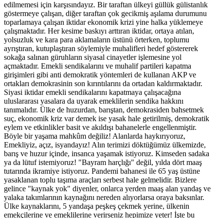
edilmemesi için karşısındayız. Bir taraftan ülkeyi güllük gülistanlık
göstermeye çalışan, diğer taraftan çok gecikmiş aşılama durumunu
toparlamaya çalışan iktidar ekonomik krizi yine halka yüklemeye
çalışmaktadır. Her kesime baskıyı arttıran iktidar, ortaya atılan,
yolsuzluk ve kara para aklamaların üstünü örterken, toplumu
ayrıştıran, kutuplaştıran söylemiyle muhalifleri hedef göstererek
sokağa salınan güruhların siyasal cinayetler işlemesine yol
açmaktadır. Emekli sendikalarını ve muhalif partileri kapatma
girişimleri gibi anti demokratik yöntemleri de kullanan AKP ve
ortakları demokrasinin son kırıntılarını da ortadan kaldırmaktadır.
Siyasi iktidar emekli sendikalarını kapatmaya çalışacağına
uluslararası yasalara da uyarak emeklilerin sendika hakkını
tanımalıdır. Ülke de huzurdan, barıştan, demokrasiden bahsetmek
suç, ekonomik kriz var demek ise yasak hale getirilmiş, demokratik
eylem ve etkinlikler basit ve akıldışı bahanelerle engellenmiştir.
Böyle bir yaşama mahkûm değiliz! Alanlarda haykırıyoruz,
Emekliyiz, açız, isyandayız! Alın terimizi döktüğümüz ülkemizde,
barış ve huzur içinde, insanca yaşamak istiyoruz. Kimseden sadaka
ya da lütuf istemiyoruz! "Bayram harçlığı" değil, yılda dört maaş
tutarında ikramiye istiyoruz. Pandemi bahanesi ile 65 yaş üstüne
yasaklanan toplu taşıma araçları serbest hale gelmelidir. Bizlere
gelince "kaynak yok" diyenler, onlarca yerden maaş alan yandaş ve
yalaka takımlarının kaynağını nereden alıyorlarsa oraya baksınlar.
Ülke kaynaklarını, 5 yandaşa peşkeş çekmek yerine, ülkenin
emekçilerine ve emeklilerine verirseniz hepimize yeter! İşte bu