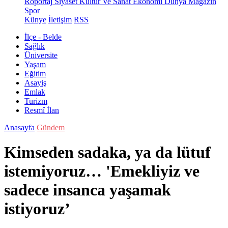
Röportaj
Siyaset
Kültür Ve Sanat
Ekonomi
Dünya
Magazin
Spor
Künye
İletişim
RSS
İlçe - Belde
Sağlık
Üniversite
Yaşam
Eğitim
Asayiş
Emlak
Turizm
Resmî İlan
Anasayfa
Gündem
Kimseden sadaka, ya da lütuf
istemiyoruz… 'Emekliyiz ve
sadece insanca yaşamak
istiyoruz’