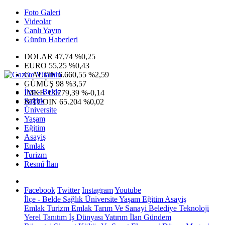
Foto Galeri
Videolar
Canlı Yayın
Günün Haberleri
DOLAR
47,74
%0,25
EURO
55,25
%0,43
G.ALTIN
6.660,55
%2,59
GÜMÜŞ
98
%3,57
İlçe - Belde
IMKB
13.779,39
%-0,14
Sağlık
BITCOIN
65.204
%0,02
Üniversite
Yaşam
Eğitim
Asayiş
Emlak
Turizm
Resmî İlan
Facebook
Twitter
Instagram
Youtube
İlçe - Belde
Sağlık
Üniversite
Yaşam
Eğitim
Asayiş
Emlak
Turizm
Emlak
Tarım Ve Sanayi
Belediye
Teknoloji
Yerel
Tanıtım
İş Dünyası
Yatırım
İlan
Gündem