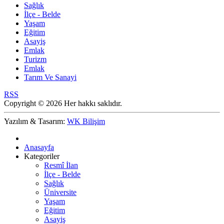
Sağlık
İlçe - Belde
Yaşam
Eğitim
Asayiş
Emlak
Turizm
Emlak
Tarım Ve Sanayi
RSS
Copyright © 2026 Her hakkı saklıdır.
Yazılım & Tasarım:
WK Bilişim
Anasayfa
Kategoriler
Resmî İlan
İlçe - Belde
Sağlık
Üniversite
Yaşam
Eğitim
Asayiş