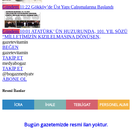
Gündem
11:22
Gökköy’de Üst Yapı Çalışmalarına Başlandı
Gündem
10:01
ATATÜRK’ ÜN HUZURUNDA, 101. YIL SÖZÜ
“MİLLETİMİZİN KIZILELMASINA DÖNÜŞEN,
gazetevitamin
BEĞEN
gazetevitamin
TAKİP ET
medyabogaz
TAKİP ET
@bogazmedyatv
ABONE OL
Resmî İlanlar