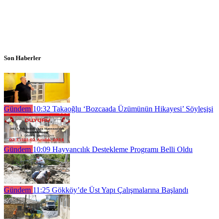
Son Haberler
Gündem
10:32
Takaoğlu ‘Bozcaada Üzümünün Hikayesi’ Söyleşişi
Gündem
10:09
Hayvancılık Destekleme Programı Belli Oldu
Gündem
11:25
Gökköy’de Üst Yapı Çalışmalarına Başlandı