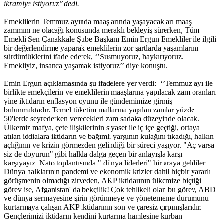
ikramiye istiyoruz’’ dedi.
Emeklilerin Temmuz ayında maaşlarında yaşayacakları maaş
zammını ne olacağı konusunda meraklı bekleyiş sürerken, Tüm
Emekli Sen Çanakkale Şube Başkanı Emin Ergun Emekliler ile ilgili
bir değerlendirme yaparak emeklilerin zor şartlarda yaşamlarını
sürdürdüklerini ifade ederek, ‘’Susmuyoruz, haykırıyoruz.
Emekliyiz, insanca yaşamak istiyoruz’’ diye konuştu.
Emin Ergun açıklamasında şu ifadelere yer verdi: ‘’Temmuz ayı ile
birlikte emekçilerin ve emeklilerin maaşlarına yapılacak zam oranları
yine iktidarın enflasyon oyunu ile gündemimize girmiş
bulunmaktadır. Temel tüketim mallarına yapılan zamlar yüzde
50'lerde seyrederken verecekleri zam sadaka düzeyinde olacak.
Ülkemiz mafya, çete ilişkilerinin siyaset ile iç içe geçtiği, ortaya
atılan iddialara iktidarın ve bağımlı yargının kulağını tıkadığı, halkın
açlığının ve krizin görmezden gelindiği bir süreci yaşıyor. "Aç varsa
siz de doyurun" gibi halkla dalga geçen bir anlayışla karşı
karşıyayız. Nato toplantısında " dünya liderleri" bir araya geldiler.
Dünya halklarının pandemi ve ekonomik krizler dahil hiçbir yararlı
görüşmenin olmadığı zirveden, AKP iktidarının ülkemize biçtiği
görev ise, Afganistan' da bekçilik! Çok tehlikeli olan bu görev, ABD
ve dünya sermayesine şirin görünmeye ve yönetememe durumunu
kurtarmaya çalışan AKP iktidarının son ve çaresiz çırpınışlarıdır.
Gençlerimizi iktidarın kendini kurtarma hamlesine kurban