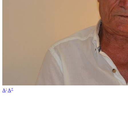
-
+
A
A