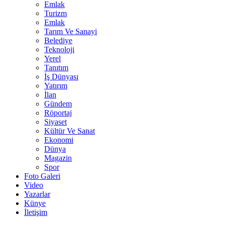
Emlak
Turizm
Emlak
Tarım Ve Sanayi
Belediye
Teknoloji
Yerel
Tanıtım
İş Dünyası
Yatırım
İlan
Gündem
Röportaj
Siyaset
Kültür Ve Sanat
Ekonomi
Dünya
Magazin
Spor
Foto Galeri
Video
Yazarlar
Künye
İletişim