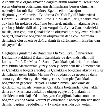
Akdeniz’deki organizmaların dağılımlarının Marmara Denizi’nde
sorun oluşturan organizmaların dağılımlarına benzer olmaması
nedeniyle bu müsilajın Güney Ege’de etkili olacağını
düşünmüyoruz" demişti. Bandırma On Yedi Eylül Üniversitesi
Denizcilik Fakültesi Dekanı Prof. Dr. Mustafa Sarı Çanakkale'nin
çok krik bir noktada olduğunu belirterek müsilajın akıntılar ile en
çok bu şehirde etkili olduğunu vurguladı. Ayrıca Çanakkale'deki
müsilajların çoğunun Çanakkale'de oluşmadığını söyleyen Mustafa
Sarı; ‘’Çanakkale boğazından oluşmaktan daha çok, Marmara
denizinde oluşup egeye doğru akıntı ile sürüklenen müsilajlar’dan
oluşuyor’’ dedi.
Geçtiğimiz günlerde de Bandırma On Yedi Eylül Üniversitesi
Denizcilik Fakültesi Dekanı Çanakkale’de deki müsilajla ilgili
konuşan Prof. Dr. Mustafa Sarı; ‘’Çanakkale çok kritik bir nokta,
yani bütün Marmara'nın yüzeyinden yüzeyindeki ilk 25 metredeki
su Çanakkale boğazı aracılığı ile Çanakkale boğazına akıyor ve Ege
denizinden gelen bütün Marmara'yı boydan boya geçen ve daha
sonra ege denizin ege denizine geçen su komple Çanakkale
boğazından geçerek ilerliyor. O zaman bizim Çanakkale'de
gördüğümüz müsilaj kümeleri Çanakkale boğazından oluşmaktan
daha çok, Marmara denizinde oluşup egeye doğru akıntı ile
sürüklenen müsilajlar’dan oluşuyor. Geçtiğimiz hafta sonu ben
boğaz çıkışında Saroz körfezi yakınlarında Kabatepe'nin ilerisinde
dalışlar yaptım. Seddülbahir 7-17 metre arasında çok yoğun