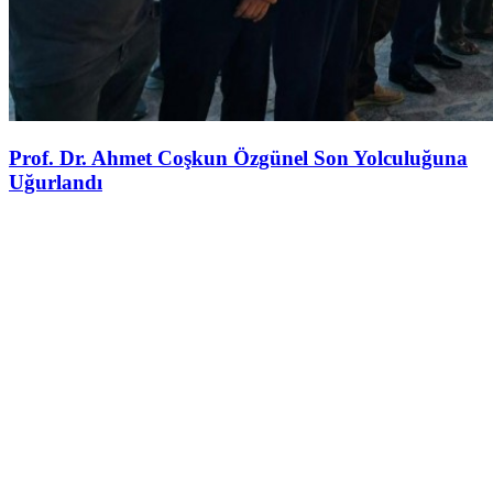
Prof. Dr. Ahmet Coşkun Özgünel Son Yolculuğuna
Uğurlandı