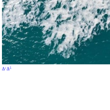
-
+
A
A