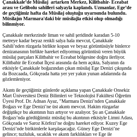
Çanakkale’de Müsilaj artarken Merkez, Kilitbahir- Eceabat
arası ve Gelibolu sahilleri salyayla kaplandı. Uzmanlar, Ege’de
de geçtiğimiz hafta da Müsilaj oluştuğu uyarısında bulundu.
Müsilajın Marmara'daki bir müsilajla etkisi olup olmadığı
bilinmiyor.
Çanakkale merkezinde liman ve sahil şeridinde karadan 5-10
metreye kadar beyaz renkli salya hala mevcut, Çanakkale
Sahili’nden rüzgarla birlikte kopan ve beyaz görüntüsüyle binlerce
denizanasının birlikte hareket ediyormuş görüntüsü veren büyük
müsilaj parçaları Kilitbahir ve Eceabat bölgesine doğru ilerliyor.
Kilitbahir ile Eceabat İlçesi arasında da hem açıkta, Salyanın da
etkisiyle Çanakkale boğazından çıkan müsilaj Ege Denizi çıkışında
da Bozcaada, Gökçeada hatta yer yer yakın yunan adalarında da
gözlemleniyor.
Akıntı ile geçtiğimiz günlerde açıklama yapan Çanakkale Onsekiz
Mart Üniversitesi Deniz Bilimleri ve Teknolojisi Fakültesi Öğretim
Üyesi Prof. Dr. Adnan Ayaz, "Marmara Denizi’nden Çanakkale
Boğazı ve Ege Denizi’ne üst akıntı mevcut. Hakim rüzgarlar
değiştikçe bu akıntının hızı artıyor ve azalıyor. Şu an Çanakkale
Boğazı’nda gördüğümüz müsilaj bu akıntının etkisiyle Limni Adası,
Gökçeada ve Saroz Körfezi’ne doğru hareket ediyor. Kuzey Ege
Denizi’nde birikimlerle karşılaşacağız. Güney Ege Denizi’ne
gelince; tuzluluk, sıcaklık ve akıntı farklılıkları ve Ege ile