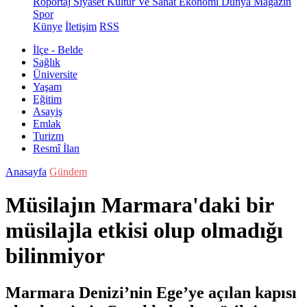
Röportaj
Siyaset
Kültür Ve Sanat
Ekonomi
Dünya
Magazin
Spor
Künye
İletişim
RSS
İlçe - Belde
Sağlık
Üniversite
Yaşam
Eğitim
Asayiş
Emlak
Turizm
Resmî İlan
Anasayfa
Gündem
Müsilajın Marmara'daki bir
müsilajla etkisi olup olmadığı
bilinmiyor
Marmara Denizi’nin Ege’ye açılan kapısı