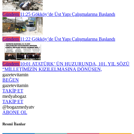
Gündem
11:25
Gökköy’de Üst Yapı Çalışmalarına Başlandı
Gündem
11:22
Gökköy’de Üst Yapı Çalışmalarına Başlandı
Gündem
10:01
ATATÜRK’ ÜN HUZURUNDA, 101. YIL SÖZÜ
“MİLLETİMİZİN KIZILELMASINA DÖNÜŞEN,
gazetevitamin
BEĞEN
gazetevitamin
TAKİP ET
medyabogaz
TAKİP ET
@bogazmedyatv
ABONE OL
Resmî İlanlar