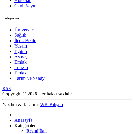
Videolar
Canlı Yayın
Kategoriler
Üniversite
Sağlık
İlçe - Belde
Yaşam
Eğitim
Asayiş
Emlak
Turizm
Emlak
Tarım Ve Sanayi
RSS
Copyright © 2026 Her hakkı saklıdır.
Yazılım & Tasarım:
WK Bilişim
Anasayfa
Kategoriler
Resmî İlan