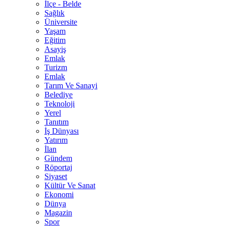
İlçe - Belde
Sağlık
Üniversite
Yaşam
Eğitim
Asayiş
Emlak
Turizm
Emlak
Tarım Ve Sanayi
Belediye
Teknoloji
Yerel
Tanıtım
İş Dünyası
Yatırım
İlan
Gündem
Röportaj
Siyaset
Kültür Ve Sanat
Ekonomi
Dünya
Magazin
Spor