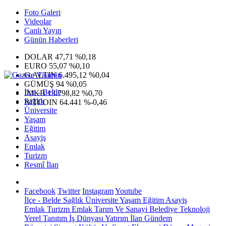
Foto Galeri
Videolar
Canlı Yayın
Günün Haberleri
DOLAR
47,71
%0,18
EURO
55,07
%0,10
G.ALTIN
6.495,12
%0,04
GÜMÜŞ
94
%0,05
İlçe - Belde
IMKB
13.798,82
%0,70
Sağlık
BITCOIN
64.441
%-0,46
Üniversite
Yaşam
Eğitim
Asayiş
Emlak
Turizm
Resmî İlan
Facebook
Twitter
Instagram
Youtube
İlçe - Belde
Sağlık
Üniversite
Yaşam
Eğitim
Asayiş
Emlak
Turizm
Emlak
Tarım Ve Sanayi
Belediye
Teknoloji
Yerel
Tanıtım
İş Dünyası
Yatırım
İlan
Gündem