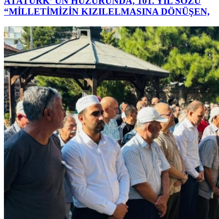
ATATÜRK’ ÜN HUZURUNDA, 101. YIL SÖZÜ
“MİLLETİMİZİN KIZILELMASINA DÖNÜŞEN,