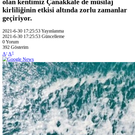
olan kentimiz Çanakkale de müsilaj
kirliliğinin etkisi altında zorlu zamanlar
geçiriyor.
2021-6-30 17:25:53
Yayınlanma
2021-6-30 17:25:53
Güncelleme
0
Yorum
392
Gösterim
-
+
A
A