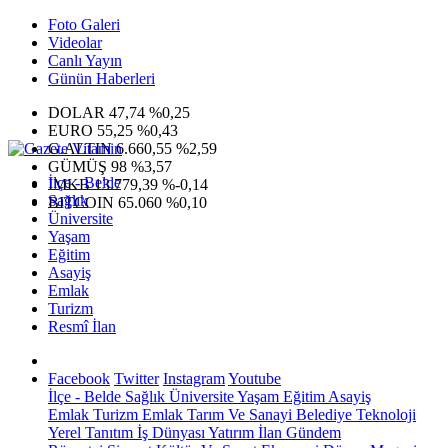
Foto Galeri
Videolar
Canlı Yayın
Günün Haberleri
DOLAR
47,74
%0,25
EURO
55,25
%0,43
G.ALTIN
6.660,55
%2,59
GÜMÜŞ
98
%3,57
İlçe - Belde
IMKB
13.779,39
%-0,14
Sağlık
BITCOIN
65.060
%0,10
Üniversite
Yaşam
Eğitim
Asayiş
Emlak
Turizm
Resmî İlan
Facebook
Twitter
Instagram
Youtube
İlçe - Belde
Sağlık
Üniversite
Yaşam
Eğitim
Asayiş
Emlak
Turizm
Emlak
Tarım Ve Sanayi
Belediye
Teknoloji
Yerel
Tanıtım
İş Dünyası
Yatırım
İlan
Gündem