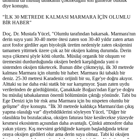
tabanına da müsilaj tabakanın çökmediğini son günlerde bulduk"
diye konuştu.
"İLK 30 METREDE KALMASI MARMARA İÇİN OLUMLU
BİR HABER"
Doç. Dr. Mustafa Yücel, "Olumlu tarafından bakarsak. Marmara'nın
derin suyu yani 30-40 metre ötesi zaten son 30-40 yıldır zaten artan
azot fosfor girdiler aşırı biyolojik üretim nedeniyle zaten oksijenini
tamamen yitirmek üzere çok az bir oksijen kalmış durumda. Derin
suya çökmesi şöyle kötü olurdu. Müsilaj organik bir oluşum ve
üremesini durdurduğunda oksijen bedeli karşılığında yani o
sistemden oksijen tüketecek. Bunun dibe çökmeyişi, ilk 30 metrede
kalması Marmara için olumlu bir haber. Marmara iki tabaklı bir
deniz. 25-30 metresi Karadeniz orijinli bir su, Ege'ye doğru akıyor.
Alttaki su ise daha eski statik bir sur karışmıyor. Şuan zaten uydu
verilerinden de gördüğümüz, Çanakkale Boğazı'ndan Ege'ye doğru
bu müsilaj tabakalarının önemli bölümünün çıktığı yönünde. Tabi bu
Ege Denizi için bir risk ama Marmara için bu nispeten olumlu bir
gelişme" diye konuştu. "İlk 30 metrede kaldıkça Marmara'dan çıkış
yapma olasılığı var" diyebildiklerini söyleyen Yücel, "Diğer bir
olasılıkta bu bozulacaksa, oksijen faturası bize kesilecekse yüzeyde
kesmesi ekosistem açısından daha avantajlı. Çünkü atmosfere daha
yakın yüzey. Kış mevsimi geldiğinde karışım başladığında tekrar
oraya oksijen girdileri olur ama derin suya olmaz. Tabi ki oksijen