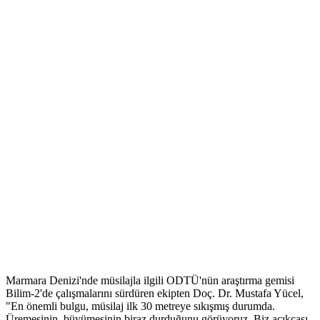
Marmara Denizi'nde müsilajla ilgili ODTÜ'nün araştırma gemisi
Bilim-2'de çalışmalarını sürdüren ekipten Doç. Dr. Mustafa Yücel,
"En önemli bulgu, müsilaj ilk 30 metreye sıkışmış durumda.
Üremesinin, büyümesinin biraz durduğunu görüyoruz. Biz açıkçası