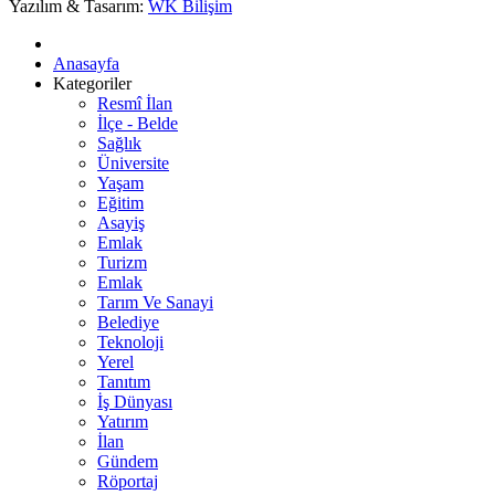
Yazılım & Tasarım:
WK Bilişim
Anasayfa
Kategoriler
Resmî İlan
İlçe - Belde
Sağlık
Üniversite
Yaşam
Eğitim
Asayiş
Emlak
Turizm
Emlak
Tarım Ve Sanayi
Belediye
Teknoloji
Yerel
Tanıtım
İş Dünyası
Yatırım
İlan
Gündem
Röportaj