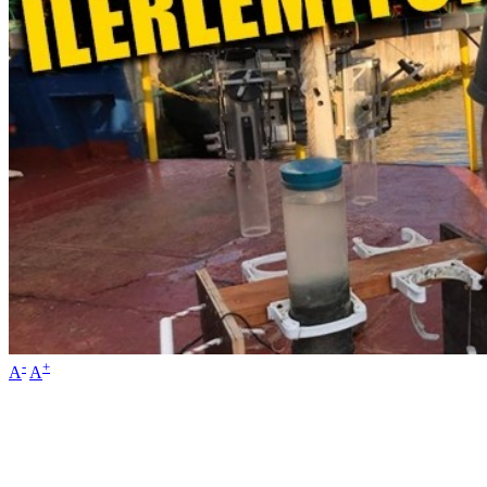
-
+
A
A