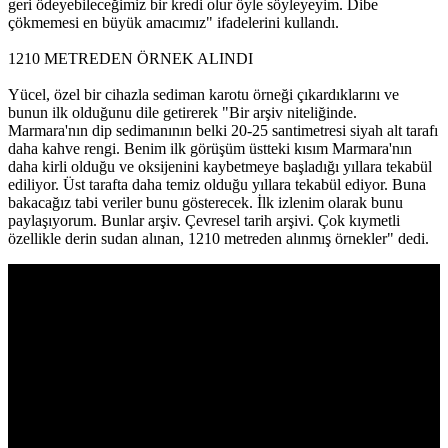
geri ödeyebileceğimiz bir kredi olur öyle söyleyeyim. Dibe
çökmemesi en büyük amacımız" ifadelerini kullandı.
1210 METREDEN ÖRNEK ALINDI
Yücel, özel bir cihazla sediman karotu örneği çıkardıklarını ve
bunun ilk olduğunu dile getirerek "Bir arşiv niteliğinde.
Marmara'nın dip sedimanının belki 20-25 santimetresi siyah alt tarafı
daha kahve rengi. Benim ilk görüşüm üstteki kısım Marmara'nın
daha kirli olduğu ve oksijenini kaybetmeye başladığı yıllara tekabül
ediliyor. Üst tarafta daha temiz olduğu yıllara tekabül ediyor. Buna
bakacağız tabi veriler bunu gösterecek. İlk izlenim olarak bunu
paylaşıyorum. Bunlar arşiv. Çevresel tarih arşivi. Çok kıymetli
özellikle derin sudan alınan, 1210 metreden alınmış örnekler" dedi.