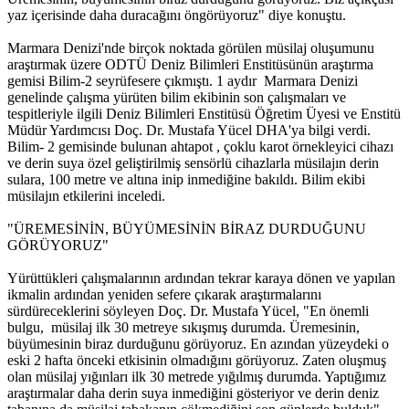
yaz içerisinde daha duracağını öngörüyoruz" diye konuştu.
Marmara Denizi'nde birçok noktada görülen müsilaj oluşumunu
araştırmak üzere ODTÜ Deniz Bilimleri Enstitüsünün araştırma
gemisi Bilim-2 seyrüfesere çıkmıştı. 1 aydır Marmara Denizi
genelinde çalışma yürüten bilim ekibinin son çalışmaları ve
tespitleriyle ilgili Deniz Bilimleri Enstitüsü Öğretim Üyesi ve Enstitü
Müdür Yardımcısı Doç. Dr. Mustafa Yücel DHA'ya bilgi verdi.
Bilim- 2 gemisinde bulunan ahtapot , çoklu karot örnekleyici cihazı
ve derin suya özel geliştirilmiş sensörlü cihazlarla müsilajın derin
sulara, 100 metre ve altına inip inmediğine bakıldı. Bilim ekibi
müsilajın etkilerini inceledi.
"ÜREMESİNİN, BÜYÜMESİNİN BİRAZ DURDUĞUNU
GÖRÜYORUZ"
Yürüttükleri çalışmalarının ardından tekrar karaya dönen ve yapılan
ikmalin ardından yeniden sefere çıkarak araştırmalarını
sürdüreceklerini söyleyen Doç. Dr. Mustafa Yücel, "En önemli
bulgu, müsilaj ilk 30 metreye sıkışmış durumda. Üremesinin,
büyümesinin biraz durduğunu görüyoruz. En azından yüzeydeki o
eski 2 hafta önceki etkisinin olmadığını görüyoruz. Zaten oluşmuş
olan müsilaj yığınları ilk 30 metrede yığılmış durumda. Yaptığımız
araştırmalar daha derin suya inmediğini gösteriyor ve derin deniz