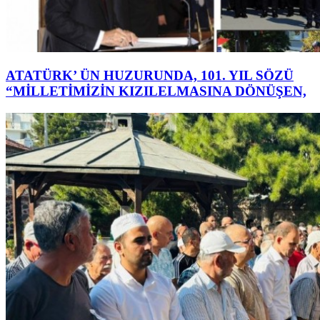
ATATÜRK’ ÜN HUZURUNDA, 101. YIL SÖZÜ
“MİLLETİMİZİN KIZILELMASINA DÖNÜŞEN,