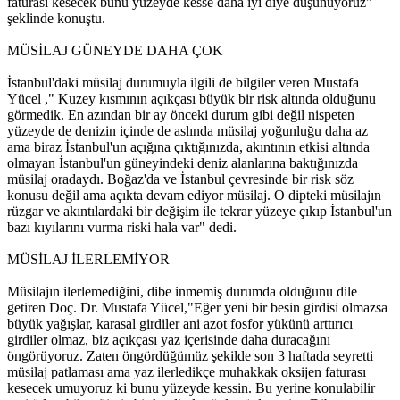
faturası kesecek bunu yüzeyde kesse daha iyi diye düşünüyoruz"
şeklinde konuştu.
MÜSİLAJ GÜNEYDE DAHA ÇOK
İstanbul'daki müsilaj durumuyla ilgili de bilgiler veren Mustafa
Yücel ," Kuzey kısmının açıkçası büyük bir risk altında olduğunu
görmedik. En azından bir ay önceki durum gibi değil nispeten
yüzeyde de denizin içinde de aslında müsilaj yoğunluğu daha az
ama biraz İstanbul'un açığına çıktığınızda, akıntının etkisi altında
olmayan İstanbul'un güneyindeki deniz alanlarına baktığınızda
müsilaj oradaydı. Boğaz'da ve İstanbul çevresinde bir risk söz
konusu değil ama açıkta devam ediyor müsilaj. O dipteki müsilajın
rüzgar ve akıntılardaki bir değişim ile tekrar yüzeye çıkıp İstanbul'un
bazı kıyılarını vurma riski hala var" dedi.
MÜSİLAJ İLERLEMİYOR
Müsilajın ilerlemediğini, dibe inmemiş durumda olduğunu dile
getiren Doç. Dr. Mustafa Yücel,"Eğer yeni bir besin girdisi olmazsa
büyük yağışlar, karasal girdiler ani azot fosfor yükünü arttırıcı
girdiler olmaz, biz açıkçası yaz içerisinde daha duracağını
öngörüyoruz. Zaten öngördüğümüz şekilde son 3 haftada seyretti
müsilaj patlaması ama yaz ilerledikçe muhakkak oksijen faturası
kesecek umuyoruz ki bunu yüzeyde kessin. Bu yerine konulabilir