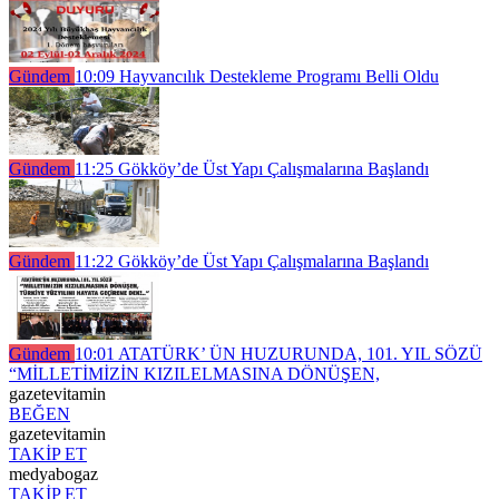
Gündem
10:09
Hayvancılık Destekleme Programı Belli Oldu
Gündem
11:25
Gökköy’de Üst Yapı Çalışmalarına Başlandı
Gündem
11:22
Gökköy’de Üst Yapı Çalışmalarına Başlandı
Gündem
10:01
ATATÜRK’ ÜN HUZURUNDA, 101. YIL SÖZÜ
“MİLLETİMİZİN KIZILELMASINA DÖNÜŞEN,
gazetevitamin
BEĞEN
gazetevitamin
TAKİP ET
medyabogaz
TAKİP ET