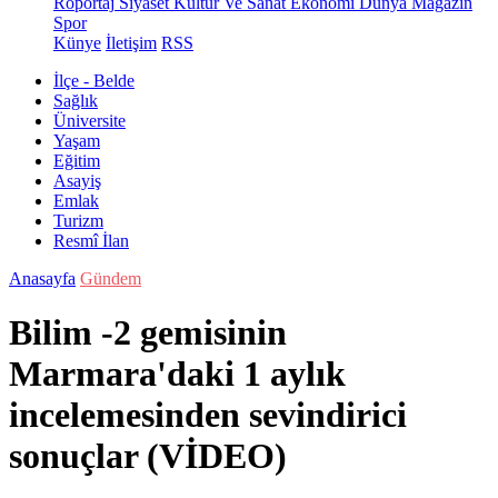
Röportaj
Siyaset
Kültür Ve Sanat
Ekonomi
Dünya
Magazin
Spor
Künye
İletişim
RSS
İlçe - Belde
Sağlık
Üniversite
Yaşam
Eğitim
Asayiş
Emlak
Turizm
Resmî İlan
Anasayfa
Gündem
Bilim -2 gemisinin
Marmara'daki 1 aylık
incelemesinden sevindirici
sonuçlar (VİDEO)