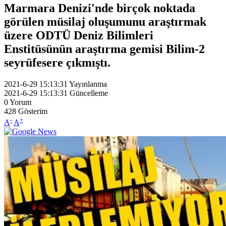
Marmara Denizi'nde birçok noktada
görülen müsilaj oluşumunu araştırmak
üzere ODTÜ Deniz Bilimleri
Enstitüsünün araştırma gemisi Bilim-2
seyrüfesere çıkmıştı.
2021-6-29 15:13:31
Yayınlanma
2021-6-29 15:13:31
Güncelleme
0
Yorum
428
Gösterim
-
+
A
A