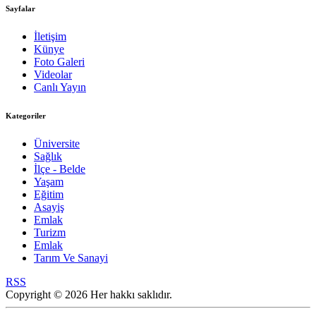
Sayfalar
İletişim
Künye
Foto Galeri
Videolar
Canlı Yayın
Kategoriler
Üniversite
Sağlık
İlçe - Belde
Yaşam
Eğitim
Asayiş
Emlak
Turizm
Emlak
Tarım Ve Sanayi
RSS
Copyright © 2026 Her hakkı saklıdır.