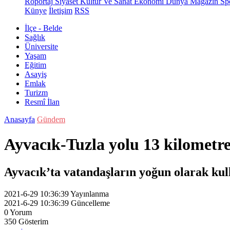
Röportaj
Siyaset
Kültür Ve Sanat
Ekonomi
Dünya
Magazin
Sp
Künye
İletişim
RSS
İlçe - Belde
Sağlık
Üniversite
Yaşam
Eğitim
Asayiş
Emlak
Turizm
Resmî İlan
Anasayfa
Gündem
Ayvacık-Tuzla yolu 13 kilometre
Ayvacık’ta vatandaşların yoğun olarak kul
2021-6-29 10:36:39
Yayınlanma
2021-6-29 10:36:39
Güncelleme
0
Yorum
350
Gösterim