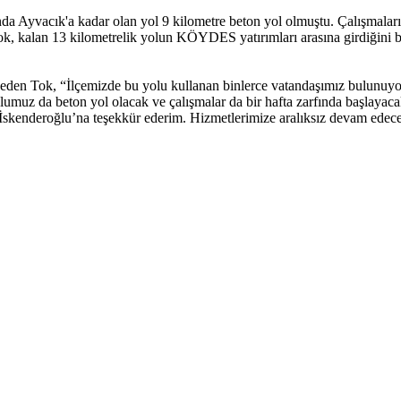
da Ayvacık'a kadar olan yol 9 kilometre beton yol olmuştu. Çalışmala
ok, kalan 13 kilometrelik yolun KÖYDES yatırımları arasına girdiğini b
e eden Tok, “İlçemizde bu yolu kullanan binlerce vatandaşımız bulunuyo
umuz da beton yol olacak ve çalışmalar da bir hafta zarfında başlayaca
İskenderoğlu’na teşekkür ederim. Hizmetlerimize aralıksız devam edeceğ