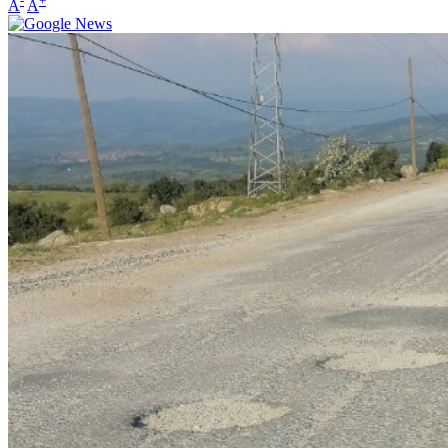
-
+
A
A