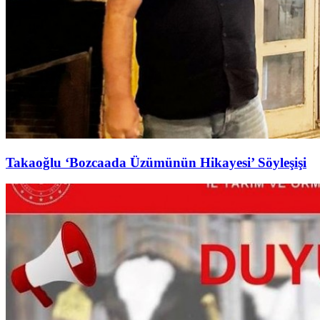
Takaoğlu ‘Bozcaada Üzümünün Hikayesi’ Söyleşişi