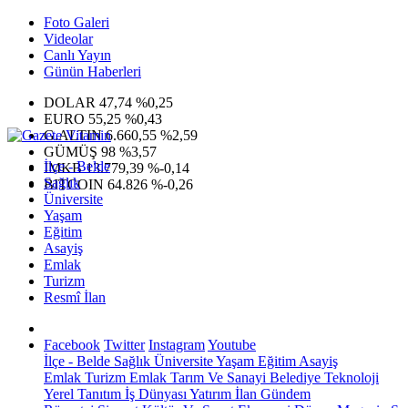
Foto Galeri
Videolar
Canlı Yayın
Günün Haberleri
DOLAR
47,74
%0,25
EURO
55,25
%0,43
G.ALTIN
6.660,55
%2,59
GÜMÜŞ
98
%3,57
İlçe - Belde
IMKB
13.779,39
%-0,14
Sağlık
BITCOIN
64.826
%-0,26
Üniversite
Yaşam
Eğitim
Asayiş
Emlak
Turizm
Resmî İlan
Facebook
Twitter
Instagram
Youtube
İlçe - Belde
Sağlık
Üniversite
Yaşam
Eğitim
Asayiş
Emlak
Turizm
Emlak
Tarım Ve Sanayi
Belediye
Teknoloji
Yerel
Tanıtım
İş Dünyası
Yatırım
İlan
Gündem