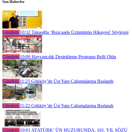
Son Haberler
Gündem
10:32
Takaoğlu ‘Bozcaada Üzümünün Hikayesi’ Söyleşişi
Gündem
10:09
Hayvancılık Destekleme Programı Belli Oldu
Gündem
11:25
Gökköy’de Üst Yapı Çalışmalarına Başlandı
Gündem
11:22
Gökköy’de Üst Yapı Çalışmalarına Başlandı
Gündem
10:01
ATATÜRK’ ÜN HUZURUNDA, 101. YIL SÖZÜ