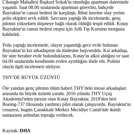
Cihangir Mahallesi Başkurt Sokak'ta oturduğu apartman dairesinde
yaşandı. Saat 08.00 sıralarında apartman görevlisi, bahçede
Bayraktar'ın cansız bedeni ile karşılaştı. İhbar üzerine olay yerine
polis ekipleri sevk edildi. Savcının yaptığı ilk incelemede, genç
pilotun yüksekten düşmeye bağlı olarak öldüğü tespit edildi. Kutay
Bayraktar'ın cansız bedeni otopsi için Adli Tıp Kurumu morguna
kaldırıldı.
Polis yaptığı incelemede, olayın yaşandığı gece evde bulunan
Bayraktar'ın kız arkadaşının da ifadesine başvuruldu. Kız arkadaşı,
bir süre beraber evde bulunduklarını, Kutay'ın alkol aldığını ve saat
04.00 sıralarında kendisinin evden ayrıldığını ifade etti. Polisin
olayla ilgili incelemesi sürüyor.
THY'DE BÜYÜK ÜZÜNTÜ
Öte yandan genç pilotun ölüm haberi THY'deki mesai arkadaşları
arasında da büyük üzüntü yarattı. 2016 yılında THY Uçuş
Akademisi'nden mezun olan Kutay Bayraktar, 2018'den beri
Boeing-737 filosunda yardımcı pilot olarak çalışıyordu. Bayraktar'ın
cenazesi, bugün Çanakkale Merkez Mecidiye Camii'nde ikindi
namazının ardından toprağa verilecek.
Kaynak:
DHA