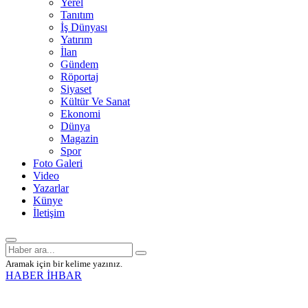
Yerel
Tanıtım
İş Dünyası
Yatırım
İlan
Gündem
Röportaj
Siyaset
Kültür Ve Sanat
Ekonomi
Dünya
Magazin
Spor
Foto Galeri
Video
Yazarlar
Künye
İletişim
Aramak için bir kelime yazınız.
HABER İHBAR