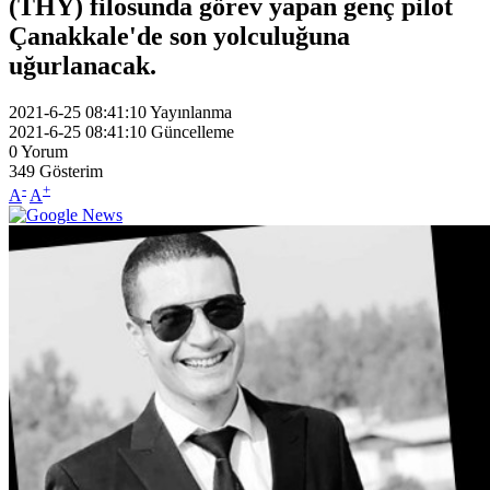
(THY) filosunda görev yapan genç pilot
Çanakkale'de son yolculuğuna
uğurlanacak.
2021-6-25 08:41:10
Yayınlanma
2021-6-25 08:41:10
Güncelleme
0
Yorum
349
Gösterim
-
+
A
A