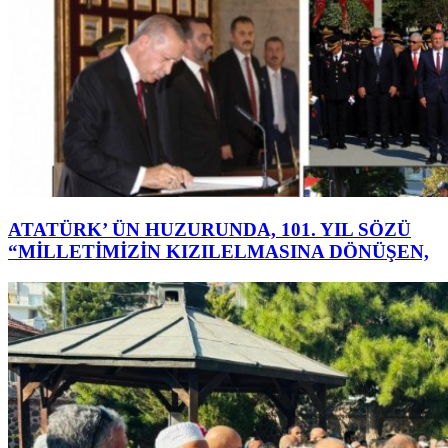
ATATÜRK’ ÜN HUZURUNDA, 101. YIL SÖZÜ
“MİLLETİMİZİN KIZILELMASINA DÖNÜŞEN,