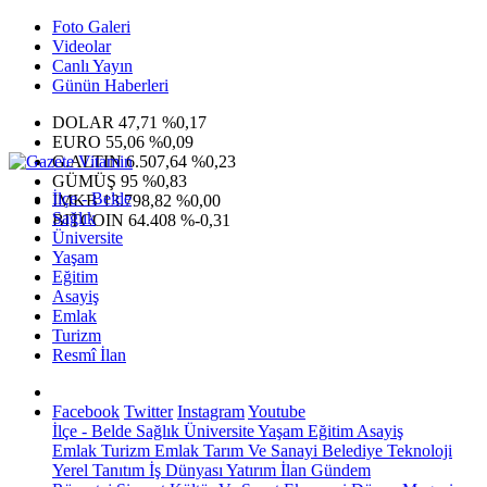
Foto Galeri
Videolar
Canlı Yayın
Günün Haberleri
DOLAR
47,71
%0,17
EURO
55,06
%0,09
G.ALTIN
6.507,64
%0,23
GÜMÜŞ
95
%0,83
İlçe - Belde
IMKB
13.798,82
%0,00
Sağlık
BITCOIN
64.408
%-0,31
Üniversite
Yaşam
Eğitim
Asayiş
Emlak
Turizm
Resmî İlan
Facebook
Twitter
Instagram
Youtube
İlçe - Belde
Sağlık
Üniversite
Yaşam
Eğitim
Asayiş
Emlak
Turizm
Emlak
Tarım Ve Sanayi
Belediye
Teknoloji
Yerel
Tanıtım
İş Dünyası
Yatırım
İlan
Gündem