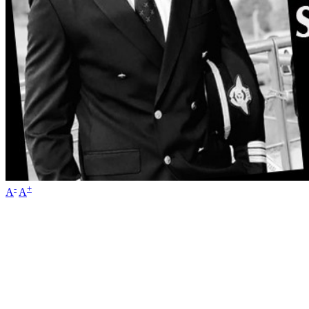
-
+
A
A