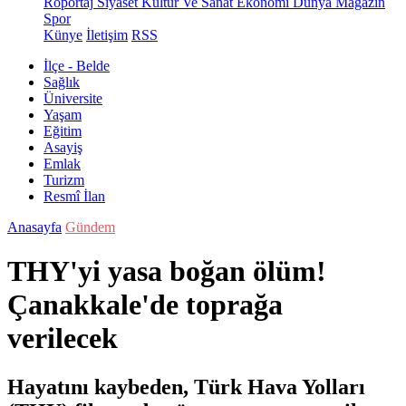
Röportaj
Siyaset
Kültür Ve Sanat
Ekonomi
Dünya
Magazin
Spor
Künye
İletişim
RSS
İlçe - Belde
Sağlık
Üniversite
Yaşam
Eğitim
Asayiş
Emlak
Turizm
Resmî İlan
Anasayfa
Gündem
THY'yi yasa boğan ölüm!
Çanakkale'de toprağa
verilecek
Hayatını kaybeden, Türk Hava Yolları