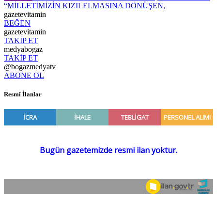
“MİLLETİMİZİN KIZILELMASINA DÖNÜŞEN,
gazetevitamin
BEĞEN
gazetevitamin
TAKİP ET
medyabogaz
TAKİP ET
@bogazmedyatv
ABONE OL
Resmî İlanlar