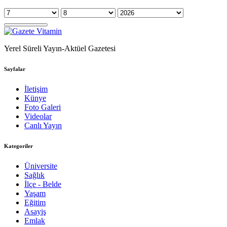
Yerel Süreli Yayın-Aktüel Gazetesi
Sayfalar
İletişim
Künye
Foto Galeri
Videolar
Canlı Yayın
Kategoriler
Üniversite
Sağlık
İlçe - Belde
Yaşam
Eğitim
Asayiş
Emlak