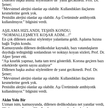
Dillenen başka asılsız söylentilere de yanıt gecikmedi. Prof. Dr.
Şener;
“Mevsimsel alerjisi olanlar aşı olabilir. Kullandıkları ilaçlarını
kesmelerine gerek yok.
Penisilin alerjisi olanlar aşı olabilir. Aşı Üretiminde antibiyotik
kullanılmıyor.” bilgisini verdi.
AŞILAMA HIZLANDI, TEŞHİS KONDU;
“NORMALLEŞMEYE KOŞAR ADIM…!”
En çok dillenen asılsız söylentiye yalanlama geldi. Aşılama hızına
bağlı Teşhis kondu.
Kamuoyunda dillenen dedikodular kaynaklı, bazı vatandaşların
duyduğu tedirginliği sonlandıran ve noktayı koyan sözleri, Prof. Dr.
Alper Şener etti.
“Aşı kısırlık yapmaz, hatta tam tersi gösterildi. Korona geçiren bazı
erkeklerde sperm sayısı azalıyor”
Dillenen başka asılsız söylentilere de yanıt gecikmedi. Prof. Dr.
Şener;
“Mevsimsel alerjisi olanlar aşı olabilir. Kullandıkları ilaçlarını
kesmelerine gerek yok.
Penisilin alerjisi olanlar aşı olabilir. Aşı Üretiminde antibiyotik
kullanılmıyor.” bilgisini verdi.
Aklın Yolu Bir
Uzman isim, kamuoyunda, dillenen dedikodulara net yanıtlar verdi,