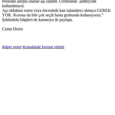
Penisilin alerjisi olanlar aşı olabilir. Üretiminde antibiyotik
kullanılmıyor.
Aşı olduktan sonra veya öncesinde kan sulandırıcı almaya GEREK
YOK. Korona da bile çok seçili hasta grubunda kullanıyoruz.”
Şeklindeki bilgileri de kamuoyu ile paylaştı.
Cuma Deren
#alper şener
#çanakkale korona virüsü