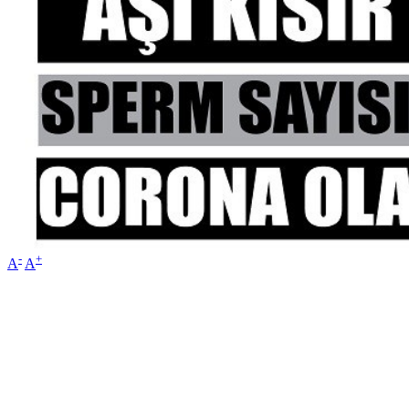
-
+
A
A