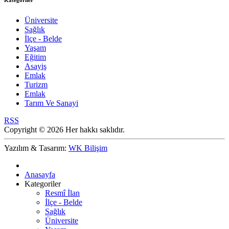
Kategoriler
Üniversite
Sağlık
İlçe - Belde
Yaşam
Eğitim
Asayiş
Emlak
Turizm
Emlak
Tarım Ve Sanayi
RSS
Copyright © 2026 Her hakkı saklıdır.
Yazılım & Tasarım:
WK Bilişim
Anasayfa
Kategoriler
Resmî İlan
İlçe - Belde
Sağlık
Üniversite