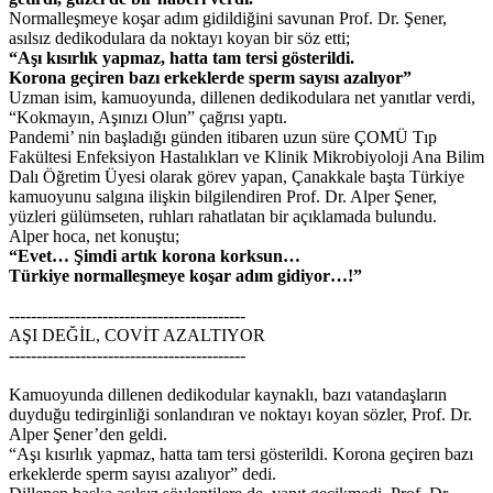
Normalleşmeye koşar adım gidildiğini savunan Prof. Dr. Şener,
asılsız dedikodulara da noktayı koyan bir söz etti;
“Aşı kısırlık yapmaz, hatta tam tersi gösterildi.
Korona geçiren bazı erkeklerde sperm sayısı azalıyor”
Uzman isim, kamuoyunda, dillenen dedikodulara net yanıtlar verdi,
“Kokmayın, Aşınızı Olun” çağrısı yaptı.
Pandemi’ nin başladığı günden itibaren uzun süre ÇOMÜ Tıp
Fakültesi Enfeksiyon Hastalıkları ve Klinik Mikrobiyoloji Ana Bilim
Dalı Öğretim Üyesi olarak görev yapan, Çanakkale başta Türkiye
kamuoyunu salgına ilişkin bilgilendiren Prof. Dr. Alper Şener,
yüzleri gülümseten, ruhları rahatlatan bir açıklamada bulundu.
Alper hoca, net konuştu;
“Evet… Şimdi artık korona korksun…
Türkiye normalleşmeye koşar adım gidiyor…
!”
-------------------------------------------
AŞI DEĞİL, COVİT AZALTIYOR
-------------------------------------------
Kamuoyunda dillenen dedikodular kaynaklı, bazı vatandaşların
duyduğu tedirginliği sonlandıran ve noktayı koyan sözler, Prof. Dr.
Alper Şener’den geldi.
“Aşı kısırlık yapmaz, hatta tam tersi gösterildi. Korona geçiren bazı
erkeklerde sperm sayısı azalıyor” dedi.