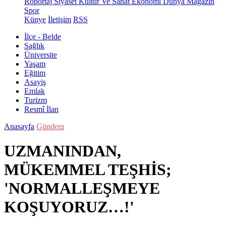
Röportaj
Siyaset
Kültür Ve Sanat
Ekonomi
Dünya
Magazin
Spor
Künye
İletişim
RSS
İlçe - Belde
Sağlık
Üniversite
Yaşam
Eğitim
Asayiş
Emlak
Turizm
Resmî İlan
Anasayfa
Gündem
UZMANINDAN,
MÜKEMMEL TEŞHİS;
'NORMALLEŞMEYE
KOŞUYORUZ…!'