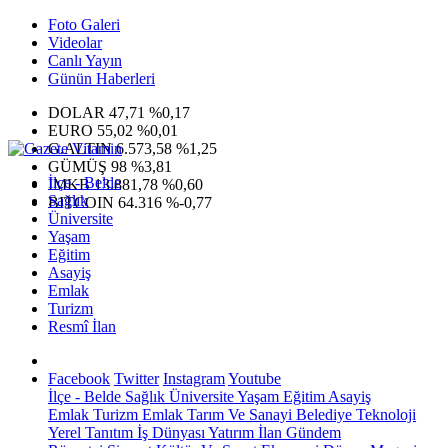
Foto Galeri
Videolar
Canlı Yayın
Günün Haberleri
DOLAR
47,71
%0,17
EURO
55,02
%0,01
G.ALTIN
6.573,58
%1,25
GÜMÜŞ
98
%3,81
İlçe - Belde
IMKB
13.881,78
%0,60
Sağlık
BITCOIN
64.316
%-0,77
Üniversite
Yaşam
Eğitim
Asayiş
Emlak
Turizm
Resmî İlan
Facebook
Twitter
Instagram
Youtube
İlçe - Belde
Sağlık
Üniversite
Yaşam
Eğitim
Asayiş
Emlak
Turizm
Emlak
Tarım Ve Sanayi
Belediye
Teknoloji
Yerel
Tanıtım
İş Dünyası
Yatırım
İlan
Gündem