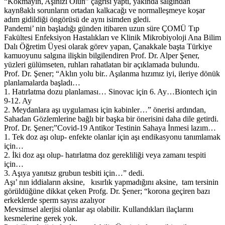
“Kokmayın, Aşınızı Olun” çağrısı yaptı, yakında salgından
kayn8aklı sorunların ortadan kalkacağı ve normalleşmeye koşar
adım gidildiği öngörüsü de aynı isimden gledi.
Pandemi’ nin başladığı günden itibaren uzun süre ÇOMÜ Tıp
Fakültesi Enfeksiyon Hastalıkları ve Klinik Mikrobiyoloji Ana Bilim
Dalı Öğretim Üyesi olarak görev yapan, Çanakkale başta Türkiye
kamuoyunu salgına ilişkin bilgilendiren Prof. Dr. Alper Şener,
yüzleri gülümseten, ruhları rahatlatan bir açıklamada bulundu.
Prof. Dr. Şener; “Aklın yolu bir.. Aşılanma hızımız iyi, ileriye dönük
planlamalarda başladı…
1. Hatırlatma dozu planlaması… Sinovac için 6. Ay…Biontech için
9-12. Ay
2. Meydanlara aşı uygulaması için kabinler…” önerisi ardından,
Sahadan Gözlemlerine bağlı bir başka bir önerisini daha dile getirdi.
Prof. Dr. Şener;”Covid-19 Antikor Testinin Sahaya İnmesi lazım…
1. Tek doz aşı olup- enfekte olanlar için aşı endikasyonu tanımlamak
için…
2. İki doz aşı olup- hatırlatma doz gerekliliği veya zamanı tespiti
için…
3. Aşıya yanıtsız grubun tesbiti için…” dedi.
Aşı’ nın iddiaların aksine, kısırlık yapmadığını aksine, tam tersinin
görüldüğüne dikkat çeken Profg. Dr. Şener; “korona geçiren bazı
erkeklerde sperm sayısı azalıyor
Mevsimsel alerjisi olanlar aşı olabilir. Kullandıkları ilaçlarını
kesmelerine gerek yok.