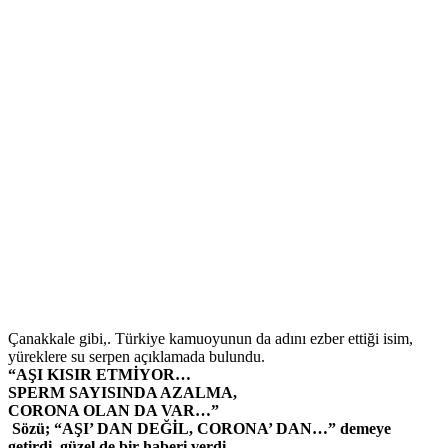
Çanakkale gibi,. Türkiye kamuoyunun da adını ezber ettiği isim,
yüreklere su serpen açıklamada bulundu.
“AŞI KISIR ETMİYOR…
SPERM SAYISINDA AZALMA,
CORONA OLAN DA VAR…”
Sözü; “AŞI’ DAN DEĞİL, CORONA’ DAN…” demeye
getirdi, güzel de bir haberi verdi.