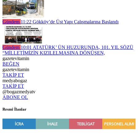
Gündem
11:22
Gökköy’de Üst Yapı Çalışmalarına Başlandı
Gündem
10:01
ATATÜRK’ ÜN HUZURUNDA, 101. YIL SÖZÜ
“MİLLETİMİZİN KIZILELMASINA DÖNÜŞEN,
gazetevitamin
BEĞEN
gazetevitamin
TAKİP ET
medyabogaz
TAKİP ET
@bogazmedyatv
ABONE OL
Resmî İlanlar