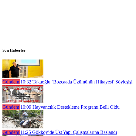
Son Haberler
Gündem
10:32
Takaoğlu ‘Bozcaada Üzümünün Hikayesi’ Söyleşişi
Gündem
10:09
Hayvancılık Destekleme Programı Belli Oldu
Gündem
11:25
Gökköy’de Üst Yapı Çalışmalarına Başlandı