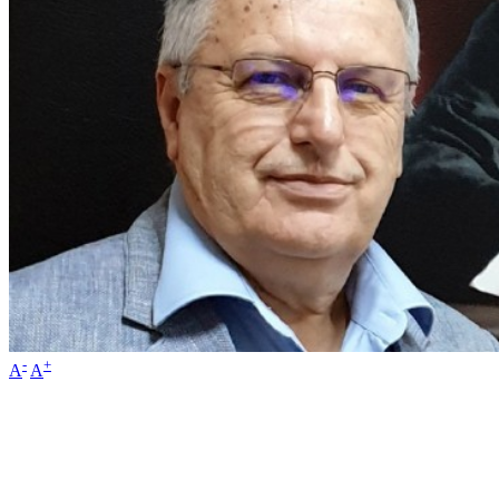
-
+
A
A