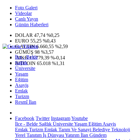
Foto Galeri
Videolar
Canlı Yayın
Günün Haberleri
DOLAR
47,74
%0,25
EURO
55,25
%0,43
G.ALTIN
6.660,55
%2,59
GÜMÜŞ
98
%3,57
İlçe - Belde
IMKB
13.779,39
%-0,14
Sağlık
BITCOIN
65.018
%1,31
Üniversite
Yaşam
Eğitim
Asayiş
Emlak
Turizm
Resmî İlan
Facebook
Twitter
Instagram
Youtube
İlçe - Belde
Sağlık
Üniversite
Yaşam
Eğitim
Asayiş
Emlak
Turizm
Emlak
Tarım Ve Sanayi
Belediye
Teknoloji
Yerel
Tanıtım
İş Dünyası
Yatırım
İlan
Gündem