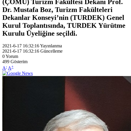
(ÇOMÜ) Turizm Fakültesi Dekanı Prof.
Dr. Mustafa Boz, Turizm Fakülteleri
Dekanlar Konseyi’nin (TURDEK) Genel
Kurul Toplantısında, TURDEK Yürütme
Kurulu Üyeliğine seçildi.
2021-6-17 16:32:16
Yayınlanma
2021-6-17 16:32:16
Güncelleme
0
Yorum
499
Gösterim
-
+
A
A