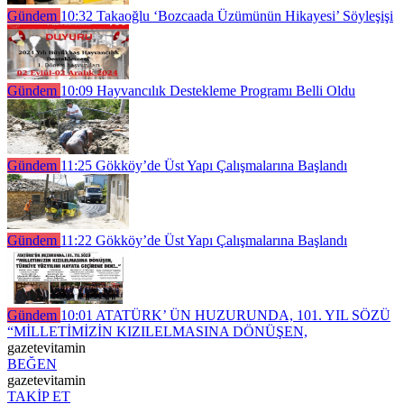
Gündem
10:32
Takaoğlu ‘Bozcaada Üzümünün Hikayesi’ Söyleşişi
Gündem
10:09
Hayvancılık Destekleme Programı Belli Oldu
Gündem
11:25
Gökköy’de Üst Yapı Çalışmalarına Başlandı
Gündem
11:22
Gökköy’de Üst Yapı Çalışmalarına Başlandı
Gündem
10:01
ATATÜRK’ ÜN HUZURUNDA, 101. YIL SÖZÜ
“MİLLETİMİZİN KIZILELMASINA DÖNÜŞEN,
gazetevitamin
BEĞEN
gazetevitamin
TAKİP ET