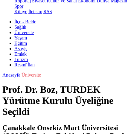
Röportaj
Siyaset
Kültür Ve Sanat
Ekonomi
Dünya
Magazin
Spor
Künye
İletişim
RSS
İlçe - Belde
Sağlık
Üniversite
Yaşam
Eğitim
Asayiş
Emlak
Turizm
Resmî İlan
Anasayfa
Üniversite
Prof. Dr. Boz, TURDEK
Yürütme Kurulu Üyeliğine
Seçildi
Çanakkale Onsekiz Mart Üniversitesi