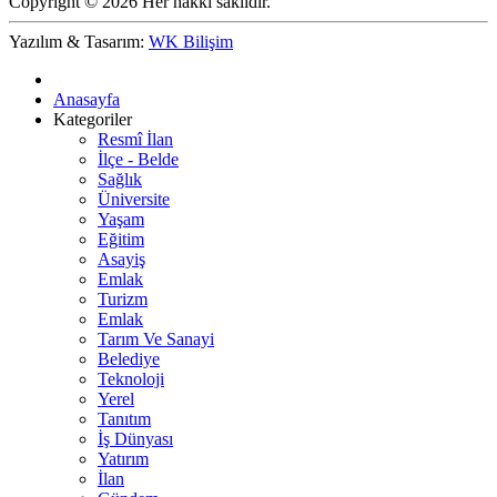
Copyright © 2026 Her hakkı saklıdır.
Yazılım & Tasarım:
WK Bilişim
Anasayfa
Kategoriler
Resmî İlan
İlçe - Belde
Sağlık
Üniversite
Yaşam
Eğitim
Asayiş
Emlak
Turizm
Emlak
Tarım Ve Sanayi
Belediye
Teknoloji
Yerel
Tanıtım
İş Dünyası
Yatırım
İlan