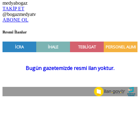
medyabogaz
TAKİP ET
@bogazmedyatv
ABONE OL
Resmî İlanlar