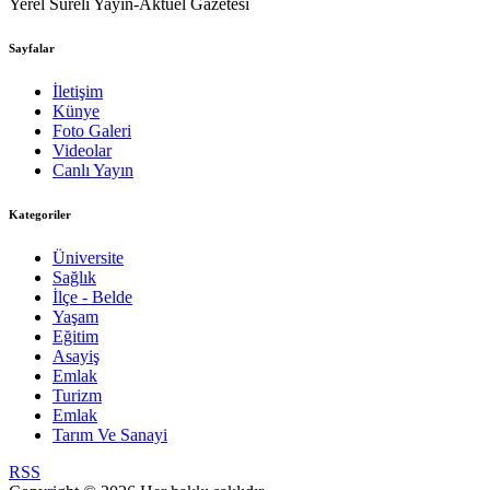
Yerel Süreli Yayın-Aktüel Gazetesi
Sayfalar
İletişim
Künye
Foto Galeri
Videolar
Canlı Yayın
Kategoriler
Üniversite
Sağlık
İlçe - Belde
Yaşam
Eğitim
Asayiş
Emlak
Turizm
Emlak
Tarım Ve Sanayi
RSS