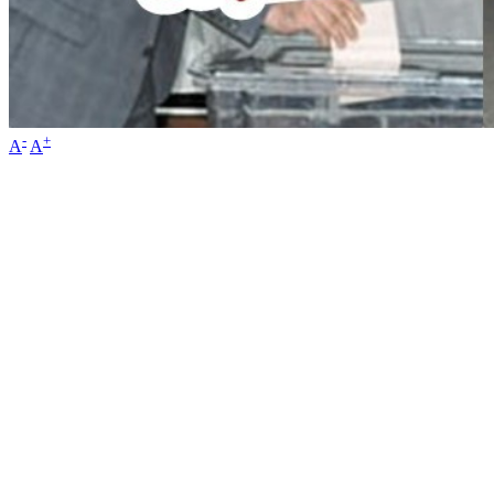
-
+
A
A