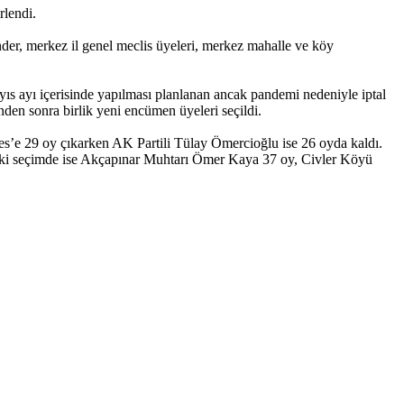
rlendi.
nder, merkez il genel meclis üyeleri, merkez mahalle ve köy
ayıs ayı içerisinde yapılması planlanan ancak pandemi nedeniyle iptal
nden sonra birlik yeni encümen üyeleri seçildi.
es’e 29 oy çıkarken AK Partili Tülay Ömercioğlu ise 26 oyda kaldı.
daki seçimde ise Akçapınar Muhtarı Ömer Kaya 37 oy, Civler Köyü