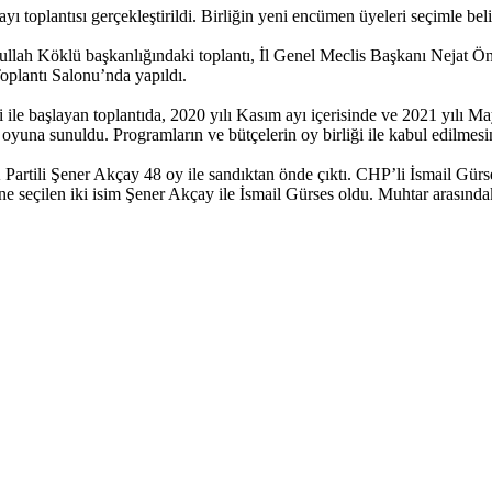
oplantısı gerçekleştirildi. Birliğin yeni encümen üyeleri seçimle beli
dullah Köklü başkanlığındaki toplantı, İl Genel Meclis Başkanı Nejat Ö
Toplantı Salonu’nda yapıldı.
si ile başlayan toplantıda, 2020 yılı Kasım ayı içerisinde ve 2021 yılı M
s oyuna sunuldu. Programların ve bütçelerin oy birliği ile kabul edilmesi
Partili Şener Akçay 48 oy ile sandıktan önde çıktı. CHP’li İsmail Gürs
e seçilen iki isim Şener Akçay ile İsmail Gürses oldu. Muhtar arasın