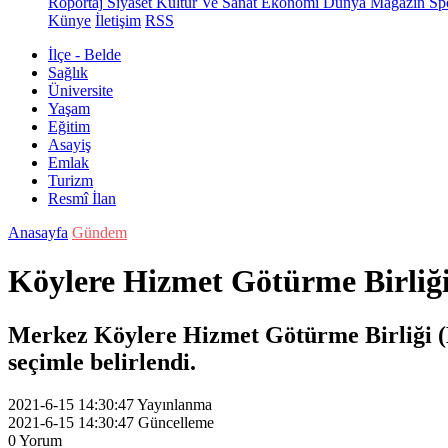
Röportaj
Siyaset
Kültür Ve Sanat
Ekonomi
Dünya
Magazin
Sp
Künye
İletişim
RSS
İlçe - Belde
Sağlık
Üniversite
Yaşam
Eğitim
Asayiş
Emlak
Turizm
Resmî İlan
Anasayfa
Gündem
Köylere Hizmet Götürme Birliği
Merkez Köylere Hizmet Götürme Birliği (KH
seçimle belirlendi.
2021-6-15 14:30:47
Yayınlanma
2021-6-15 14:30:47
Güncelleme
0
Yorum