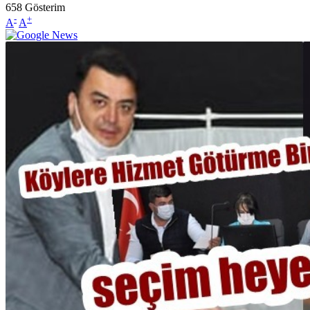
658
Gösterim
-
+
A
A