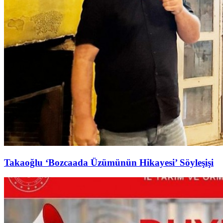
Takaoğlu ‘Bozcaada Üzümünün Hikayesi’ Söyleşişi