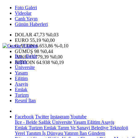
Foto Galeri
Videolar
Canlı Yayın
Günün Haberleri
DOLAR
47,73
%0,03
EURO
55,19
%0,00
G.ALTIN
6.653,86
%-0,10
GÜMÜŞ
98
%0,44
İlçe - Belde
IMKB
13.779,39
%0,00
Sağlık
BITCOIN
64.938
%0,19
Üniversite
Yaşam
Eğitim
Asayiş
Emlak
Turizm
Resmî İlan
Facebook
Twitter
Instagram
Youtube
İlçe - Belde
Sağlık
Üniversite
Yaşam
Eğitim
Asayiş
Emlak
Turizm
Emlak
Tarım Ve Sanayi
Belediye
Teknoloji
Yerel
Tanıtım
İş Dünyası
Yatırım
İlan
Gündem