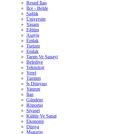
Resmî İlan
İlçe - Belde
Sağlık
Üniversite
Yaşam
Eğitim
Asayiş
Emlak
Turizm
Emlak
Tarım Ve Sanayi
Belediye
Teknoloji
Yerel
Tanıtım
İş Dünyası
Yatırım
İlan
Gündem
Röportaj
Siyaset
Kültür Ve Sanat
Ekonomi
Dünya
Magazin