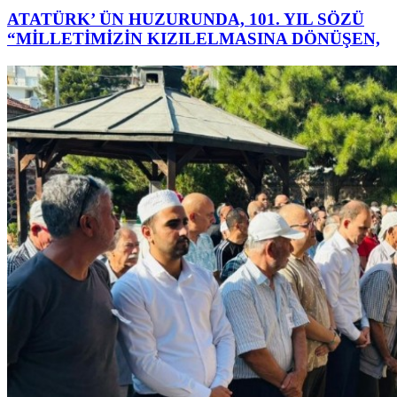
ATATÜRK’ ÜN HUZURUNDA, 101. YIL SÖZÜ
“MİLLETİMİZİN KIZILELMASINA DÖNÜŞEN,