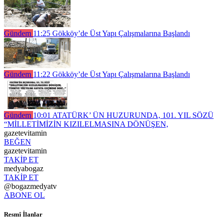
Gündem
11:25
Gökköy’de Üst Yapı Çalışmalarına Başlandı
Gündem
11:22
Gökköy’de Üst Yapı Çalışmalarına Başlandı
Gündem
10:01
ATATÜRK’ ÜN HUZURUNDA, 101. YIL SÖZÜ
“MİLLETİMİZİN KIZILELMASINA DÖNÜŞEN,
gazetevitamin
BEĞEN
gazetevitamin
TAKİP ET
medyabogaz
TAKİP ET
@bogazmedyatv
ABONE OL
Resmî İlanlar