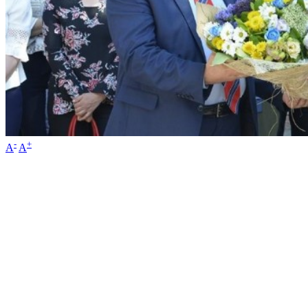
-
+
A
A