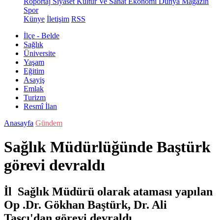
Röportaj
Siyaset
Kültür Ve Sanat
Ekonomi
Dünya
Magazin
Spor
Künye
İletişim
RSS
İlçe - Belde
Sağlık
Üniversite
Yaşam
Eğitim
Asayiş
Emlak
Turizm
Resmî İlan
Anasayfa
Gündem
Sağlık Müdürlüğünde Baştürk
görevi devraldı
İl Sağlık Müdürü olarak ataması yapılan
Op .Dr. Gökhan Baştürk, Dr. Ali
Taşçı'dan görevi devraldı.