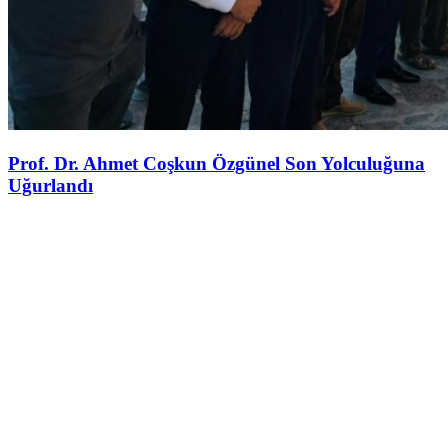
Prof. Dr. Ahmet Coşkun Özgünel Son Yolculuğuna
Uğurlandı