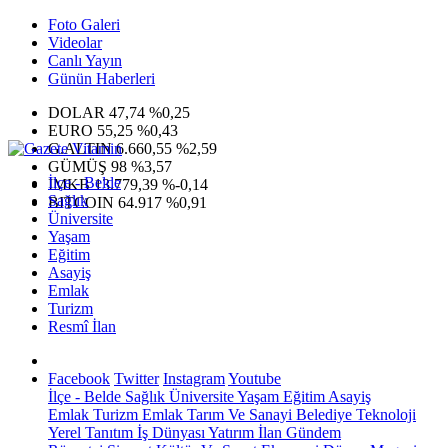
Foto Galeri
Videolar
Canlı Yayın
Günün Haberleri
DOLAR
47,74
%0,25
EURO
55,25
%0,43
G.ALTIN
6.660,55
%2,59
GÜMÜŞ
98
%3,57
İlçe - Belde
IMKB
13.779,39
%-0,14
Sağlık
BITCOIN
64.917
%0,91
Üniversite
Yaşam
Eğitim
Asayiş
Emlak
Turizm
Resmî İlan
Facebook
Twitter
Instagram
Youtube
İlçe - Belde
Sağlık
Üniversite
Yaşam
Eğitim
Asayiş
Emlak
Turizm
Emlak
Tarım Ve Sanayi
Belediye
Teknoloji
Yerel
Tanıtım
İş Dünyası
Yatırım
İlan
Gündem