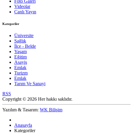
Foto Galeri
Videolar
Canlı Yayın
Kategoriler
Üniversite
Sağlık
İlçe - Belde
Yaşam
Eğitim
Asayiş
Emlak
Turizm
Emlak
Tarım Ve Sanayi
RSS
Copyright © 2026 Her hakkı saklıdır.
Yazılım & Tasarım:
WK Bilişim
Anasayfa
Kategoriler