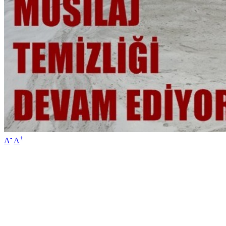
-
+
A
A