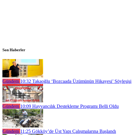
Son Haberler
Gündem
10:32
Takaoğlu ‘Bozcaada Üzümünün Hikayesi’ Söyleşişi
Gündem
10:09
Hayvancılık Destekleme Programı Belli Oldu
Gündem
11:25
Gökköy’de Üst Yapı Çalışmalarına Başlandı