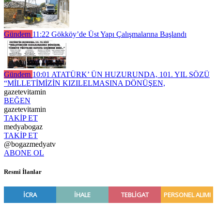
Gündem
11:22
Gökköy’de Üst Yapı Çalışmalarına Başlandı
Gündem
10:01
ATATÜRK’ ÜN HUZURUNDA, 101. YIL SÖZÜ
“MİLLETİMİZİN KIZILELMASINA DÖNÜŞEN,
gazetevitamin
BEĞEN
gazetevitamin
TAKİP ET
medyabogaz
TAKİP ET
@bogazmedyatv
ABONE OL
Resmî İlanlar