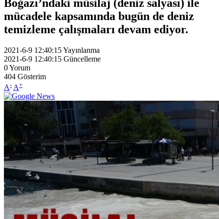
Boğazı’ndaki müsilaj (deniz salyası) ile
mücadele kapsamında bugün de deniz
temizleme çalışmaları devam ediyor.
2021-6-9 12:40:15
Yayınlanma
2021-6-9 12:40:15
Güncelleme
0
Yorum
404
Gösterim
-
+
A
A