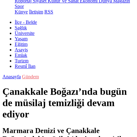
Röportaj
Siyaset
Kültür Ve Sanat
Ekonomi
Dünya
Magazin
Spor
Künye
İletişim
RSS
İlçe - Belde
Sağlık
Üniversite
Yaşam
Eğitim
Asayiş
Emlak
Turizm
Resmî İlan
Anasayfa
Gündem
Çanakkale Boğazı’nda bugün
de müsilaj temizliği devam
ediyor
Marmara Denizi ve Çanakkale