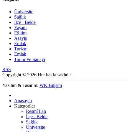
Kategoriler
Üniversite
Sağlık
İlçe - Belde
Yaşam
Eğitim
Asayiş
Emlak
Turizm
Emlak
Tarım Ve Sanayi
RSS
Copyright © 2026 Her hakkı saklıdır.
Yazılım & Tasarım:
WK Bilişim
Anasayfa
Kategoriler
Resmî İlan
İlçe - Belde
Sağlık
Üniversite