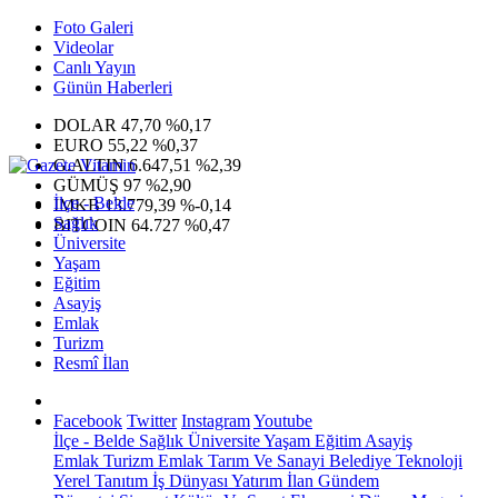
Foto Galeri
Videolar
Canlı Yayın
Günün Haberleri
DOLAR
47,70
%0,17
EURO
55,22
%0,37
G.ALTIN
6.647,51
%2,39
GÜMÜŞ
97
%2,90
İlçe - Belde
IMKB
13.779,39
%-0,14
Sağlık
BITCOIN
64.727
%0,47
Üniversite
Yaşam
Eğitim
Asayiş
Emlak
Turizm
Resmî İlan
Facebook
Twitter
Instagram
Youtube
İlçe - Belde
Sağlık
Üniversite
Yaşam
Eğitim
Asayiş
Emlak
Turizm
Emlak
Tarım Ve Sanayi
Belediye
Teknoloji
Yerel
Tanıtım
İş Dünyası
Yatırım
İlan
Gündem