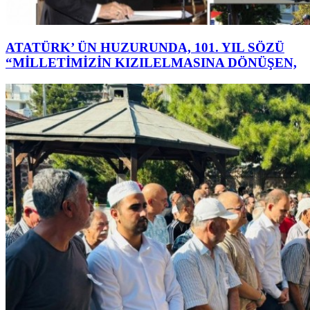
ATATÜRK’ ÜN HUZURUNDA, 101. YIL SÖZÜ
“MİLLETİMİZİN KIZILELMASINA DÖNÜŞEN,