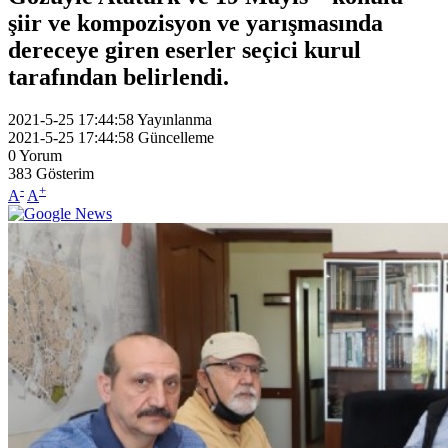
şiir ve kompozisyon ve yarışmasında
dereceye giren eserler seçici kurul
tarafından belirlendi.
2021-5-25 17:44:58
Yayınlanma
2021-5-25 17:44:58
Güncelleme
0
Yorum
383
Gösterim
-
+
A
A