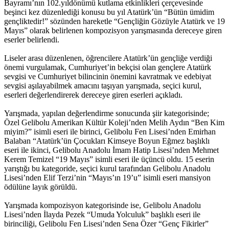
Bayramı’nın 102.yıldönümü kutlama etkinlikleri çerçevesinde
beşinci kez düzenlediği konusu bu yıl Atatürk’ün “Bütün ümidim
gençliktedir!” sözünden hareketle “Gençliğin Gözüyle Atatürk ve 19
Mayıs” olarak belirlenen kompozisyon yarışmasında dereceye giren
eserler belirlendi.
Liseler arası düzenlenen, öğrencilere Atatürk’ün gençliğe verdiği
önemi vurgulamak, Cumhuriyet’in bekçisi olan gençlere Atatürk
sevgisi ve Cumhuriyet bilincinin önemini kavratmak ve edebiyat
sevgisi aşılayabilmek amacını taşıyan yarışmada, seçici kurul,
eserleri değerlendirerek dereceye giren eserleri açıkladı.
Yarışmada, yapılan değerlendirme sonucunda şiir kategorisinde;
Özel Gelibolu Amerikan Kültür Koleji’nden Melih Aydın “Ben Kim
miyim?” isimli eseri ile birinci, Gelibolu Fen Lisesi’nden Emirhan
Balaban “Atatürk’ün Çocukları Kimseye Boyun Eğmez başlıklı
eseri ile ikinci, Gelibolu Anadolu İmam Hatip Lisesi’nden Mehmet
Kerem Temizel “19 Mayıs” isimli eseri ile üçüncü oldu. 15 eserin
yarıştığı bu kategoride, seçici kurul tarafından Gelibolu Anadolu
Lisesi’nden Elif Terzi’nin “Mayıs’ın 19’u” isimli eseri mansiyon
ödülüne layık görüldü.
Yarışmada kompozisyon kategorisinde ise, Gelibolu Anadolu
Lisesi’nden İlayda Pezek “Umuda Yolculuk” başlıklı eseri ile
birinciliği, Gelibolu Fen Lisesi’nden Sena Özer “Genç Fikirler”