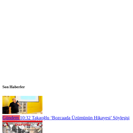
Son Haberler
Gündem
10:32
Takaoğlu ‘Bozcaada Üzümünün Hikayesi’ Söyleşişi