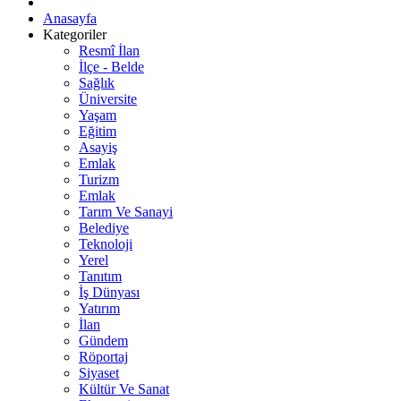
Anasayfa
Kategoriler
Resmî İlan
İlçe - Belde
Sağlık
Üniversite
Yaşam
Eğitim
Asayiş
Emlak
Turizm
Emlak
Tarım Ve Sanayi
Belediye
Teknoloji
Yerel
Tanıtım
İş Dünyası
Yatırım
İlan
Gündem
Röportaj
Siyaset
Kültür Ve Sanat