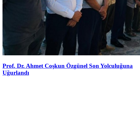
Prof. Dr. Ahmet Coşkun Özgünel Son Yolculuğuna
Uğurlandı