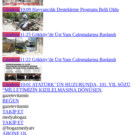
Gündem
10:09
Hayvancılık Destekleme Programı Belli Oldu
Gündem
11:25
Gökköy’de Üst Yapı Çalışmalarına Başlandı
Gündem
11:22
Gökköy’de Üst Yapı Çalışmalarına Başlandı
Gündem
10:01
ATATÜRK’ ÜN HUZURUNDA, 101. YIL SÖZÜ
“MİLLETİMİZİN KIZILELMASINA DÖNÜŞEN,
gazetevitamin
BEĞEN
gazetevitamin
TAKİP ET
medyabogaz
TAKİP ET
@bogazmedyatv
ABONE OL