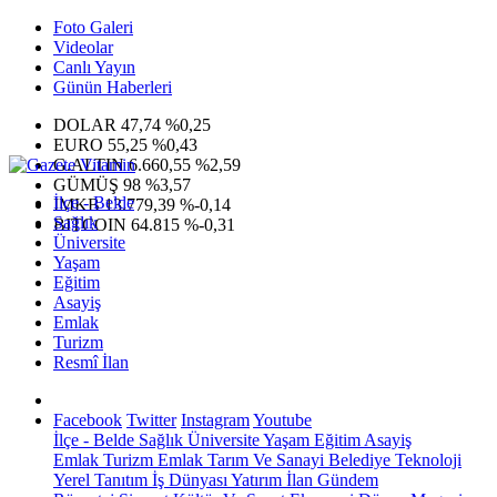
Foto Galeri
Videolar
Canlı Yayın
Günün Haberleri
DOLAR
47,74
%0,25
EURO
55,25
%0,43
G.ALTIN
6.660,55
%2,59
GÜMÜŞ
98
%3,57
İlçe - Belde
IMKB
13.779,39
%-0,14
Sağlık
BITCOIN
64.815
%-0,31
Üniversite
Yaşam
Eğitim
Asayiş
Emlak
Turizm
Resmî İlan
Facebook
Twitter
Instagram
Youtube
İlçe - Belde
Sağlık
Üniversite
Yaşam
Eğitim
Asayiş
Emlak
Turizm
Emlak
Tarım Ve Sanayi
Belediye
Teknoloji
Yerel
Tanıtım
İş Dünyası
Yatırım
İlan
Gündem