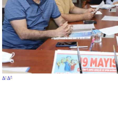
-
+
A
A