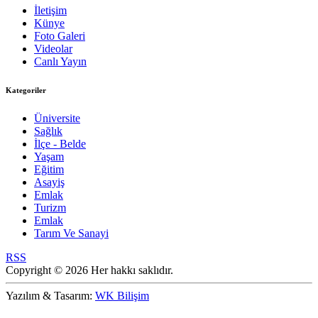
İletişim
Künye
Foto Galeri
Videolar
Canlı Yayın
Kategoriler
Üniversite
Sağlık
İlçe - Belde
Yaşam
Eğitim
Asayiş
Emlak
Turizm
Emlak
Tarım Ve Sanayi
RSS
Copyright © 2026 Her hakkı saklıdır.
Yazılım & Tasarım:
WK Bilişim