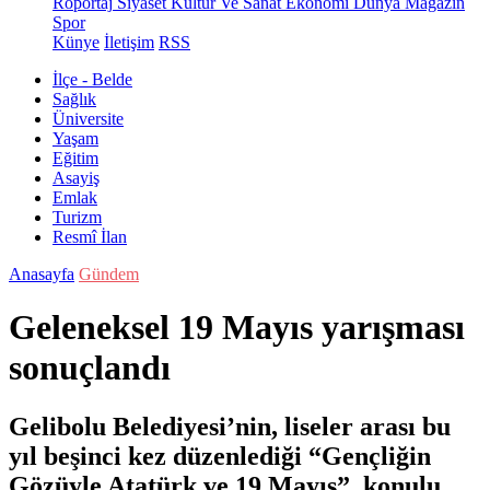
Röportaj
Siyaset
Kültür Ve Sanat
Ekonomi
Dünya
Magazin
Spor
Künye
İletişim
RSS
İlçe - Belde
Sağlık
Üniversite
Yaşam
Eğitim
Asayiş
Emlak
Turizm
Resmî İlan
Anasayfa
Gündem
Geleneksel 19 Mayıs yarışması
sonuçlandı
Gelibolu Belediyesi’nin, liseler arası bu
yıl beşinci kez düzenlediği “Gençliğin
Gözüyle Atatürk ve 19 Mayıs” konulu