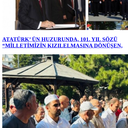
ATATÜRK’ ÜN HUZURUNDA, 101. YIL SÖZÜ
“MİLLETİMİZİN KIZILELMASINA DÖNÜŞEN,