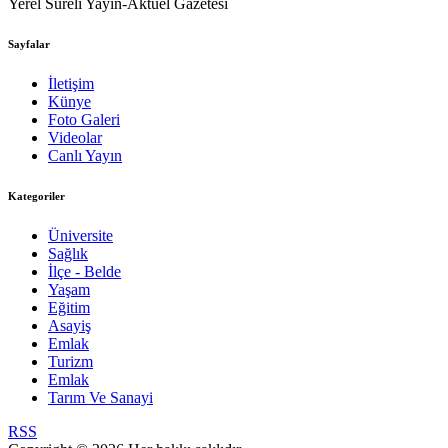
Yerel Süreli Yayın-Aktüel Gazetesi
Sayfalar
İletişim
Künye
Foto Galeri
Videolar
Canlı Yayın
Kategoriler
Üniversite
Sağlık
İlçe - Belde
Yaşam
Eğitim
Asayiş
Emlak
Turizm
Emlak
Tarım Ve Sanayi
RSS