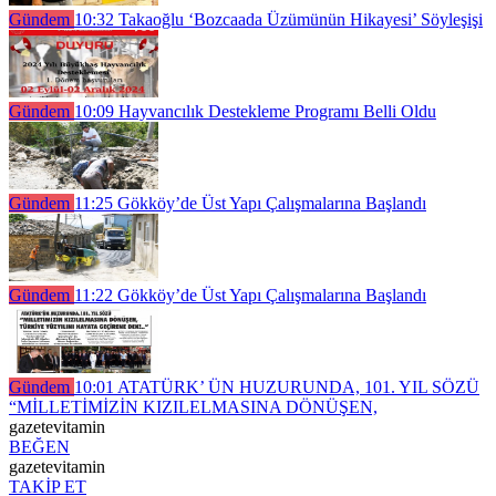
Gündem
10:32
Takaoğlu ‘Bozcaada Üzümünün Hikayesi’ Söyleşişi
Gündem
10:09
Hayvancılık Destekleme Programı Belli Oldu
Gündem
11:25
Gökköy’de Üst Yapı Çalışmalarına Başlandı
Gündem
11:22
Gökköy’de Üst Yapı Çalışmalarına Başlandı
Gündem
10:01
ATATÜRK’ ÜN HUZURUNDA, 101. YIL SÖZÜ
“MİLLETİMİZİN KIZILELMASINA DÖNÜŞEN,
gazetevitamin
BEĞEN
gazetevitamin
TAKİP ET