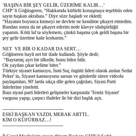
‘BAŞINA BİR ŞEY GELİR, ÜZERİME KALIR…’
CHP’ li Göğüsgeren, “Hakkımda küfürlü konuşmaya teşebbüs eden
sayın başkan akrabası.” Diye söze başladı ve ekledi;
“Hayatım boyunca kimseyi ne devlete ne kendime şikayet etmedim.
Bundan sonra da ne şikayet ederim nede klavye silahşörlüğü
yaparım. Kötü laf ta söylemem, çünkü başıma çok geldi başına bir
şey gelir üzerime kalır korkarım.”
NET VE BİR O KADAR DA SERT…
Göğüseren hayli net bir ifade kullandı. Şöyle dedi;
“Bayramiç ayrı bir ülkedir, bunu bilen bilir.
Ok yaydan çıkar kelime biter.”
Türkiye siyaset kamuoyu, İsmi Suç örgütü lideri olarak anılan Sedat
Peker' in, Siyaset kamuoyunu sarsan ve günlerdir süren videolu
paylaşımları, 90' larda sıkça dile gelen çağrıları, Siyasi Parti
liderlerine yineletti.
Bazı siyasi parti liderleri gelişmeler karşısında 'Temiz Siyaset'
vurgusu yapıp, çarpıcı ifadeler ile bir dizi başlık açtı.
----------------------------------------
ESKİ BAŞKAN YAZDI, MERAK ARTTI..
KİM O KÜFÜRBAZ…!
----------------------------------------