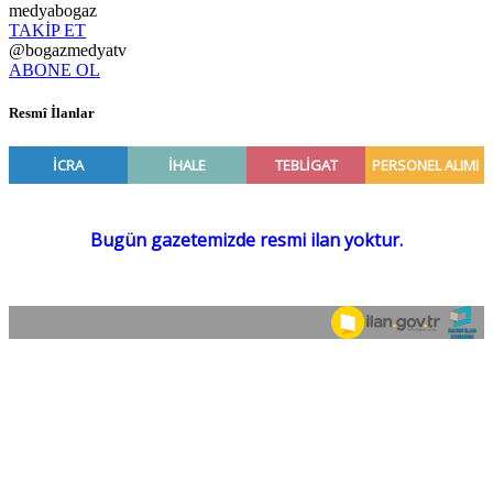
medyabogaz
TAKİP ET
@bogazmedyatv
ABONE OL
Resmî İlanlar