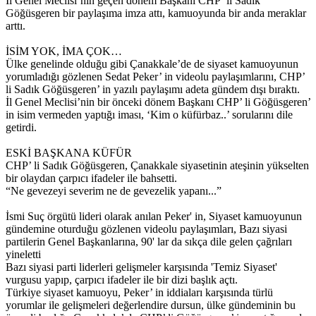
İl Genel Meclisi’nin geçen dönem Başkanı CHP’ li Sadık
Göğüsgeren bir paylaşıma imza attı, kamuoyunda bir anda meraklar
arttı.
İSİM YOK, İMA ÇOK…
Ülke genelinde olduğu gibi Çanakkale’de de siyaset kamuoyunun
yorumladığı gözlenen Sedat Peker’ in videolu paylaşımlarını, CHP’
li Sadık Göğüsgeren’ in yazılı paylaşımı adeta gündem dışı bıraktı.
İl Genel Meclisi’nin bir önceki dönem Başkanı CHP’ li Göğüsgeren’
in isim vermeden yaptığı iması, ‘Kim o küfürbaz..’ sorularını dile
getirdi.
ESKİ BAŞKANA KÜFÜR
CHP’ li Sadık Göğüsgeren, Çanakkale siyasetinin ateşinin yükselten
bir olaydan çarpıcı ifadeler ile bahsetti.
“Ne gevezeyi severim ne de gevezelik yapanı...”
İsmi Suç örgütü lideri olarak anılan Peker' in, Siyaset kamuoyunun
gündemine oturduğu gözlenen videolu paylaşımları, Bazı siyasi
partilerin Genel Başkanlarına, 90' lar da sıkça dile gelen çağrıları
yineletti
Bazı siyasi parti liderleri gelişmeler karşısında 'Temiz Siyaset'
vurgusu yapıp, çarpıcı ifadeler ile bir dizi başlık açtı.
Türkiye siyaset kamuoyu, Peker’ in iddiaları karşısında türlü
yorumlar ile gelişmeleri değerlendire dursun, ülke gündeminin bu