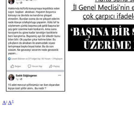
-
+
A
A