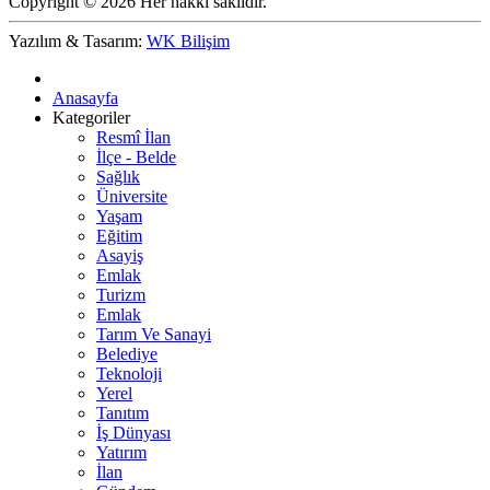
Copyright © 2026 Her hakkı saklıdır.
Yazılım & Tasarım:
WK Bilişim
Anasayfa
Kategoriler
Resmî İlan
İlçe - Belde
Sağlık
Üniversite
Yaşam
Eğitim
Asayiş
Emlak
Turizm
Emlak
Tarım Ve Sanayi
Belediye
Teknoloji
Yerel
Tanıtım
İş Dünyası
Yatırım
İlan