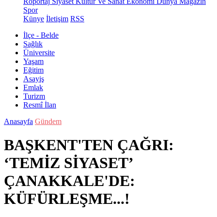
Röportaj
Siyaset
Kültür Ve Sanat
Ekonomi
Dünya
Magazin
Spor
Künye
İletişim
RSS
İlçe - Belde
Sağlık
Üniversite
Yaşam
Eğitim
Asayiş
Emlak
Turizm
Resmî İlan
Anasayfa
Gündem
BAŞKENT'TEN ÇAĞRI:
‘TEMİZ SİYASET’
ÇANAKKALE'DE:
KÜFÜRLEŞME...!