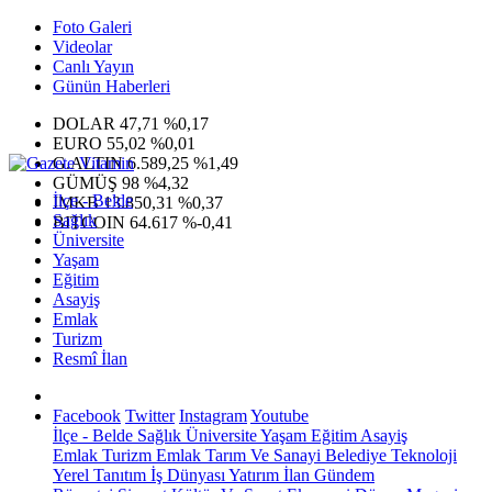
Foto Galeri
Videolar
Canlı Yayın
Günün Haberleri
DOLAR
47,71
%0,17
EURO
55,02
%0,01
G.ALTIN
6.589,25
%1,49
GÜMÜŞ
98
%4,32
İlçe - Belde
IMKB
13.850,31
%0,37
Sağlık
BITCOIN
64.617
%-0,41
Üniversite
Yaşam
Eğitim
Asayiş
Emlak
Turizm
Resmî İlan
Facebook
Twitter
Instagram
Youtube
İlçe - Belde
Sağlık
Üniversite
Yaşam
Eğitim
Asayiş
Emlak
Turizm
Emlak
Tarım Ve Sanayi
Belediye
Teknoloji
Yerel
Tanıtım
İş Dünyası
Yatırım
İlan
Gündem