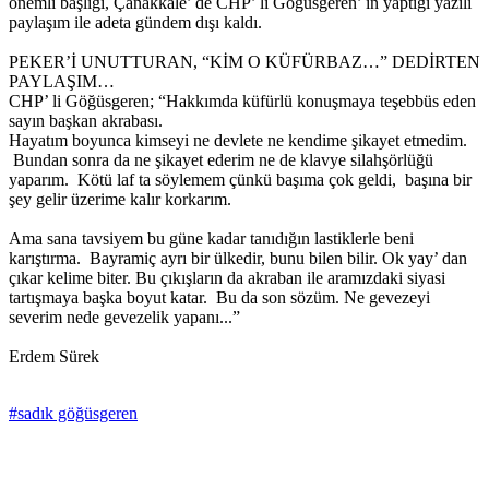
önemli başlığı, Çanakkale’ de CHP’ li Göğüsgeren’ in yaptığı yazılı
paylaşım ile adeta gündem dışı kaldı.
PEKER’İ UNUTTURAN, “KİM O KÜFÜRBAZ…” DEDİRTEN
PAYLAŞIM…
CHP’ li Göğüsgeren; “Hakkımda küfürlü konuşmaya teşebbüs eden
sayın başkan akrabası.
Hayatım boyunca kimseyi ne devlete ne kendime şikayet etmedim.
Bundan sonra da ne şikayet ederim ne de klavye silahşörlüğü
yaparım. Kötü laf ta söylemem çünkü başıma çok geldi, başına bir
şey gelir üzerime kalır korkarım.
Ama sana tavsiyem bu güne kadar tanıdığın lastiklerle beni
karıştırma. Bayramiç ayrı bir ülkedir, bunu bilen bilir. Ok yay’ dan
çıkar kelime biter. Bu çıkışların da akraban ile aramızdaki siyasi
tartışmaya başka boyut katar. Bu da son sözüm. Ne gevezeyi
severim nede gevezelik yapanı...”
Erdem Sürek
#sadık göğüsgeren