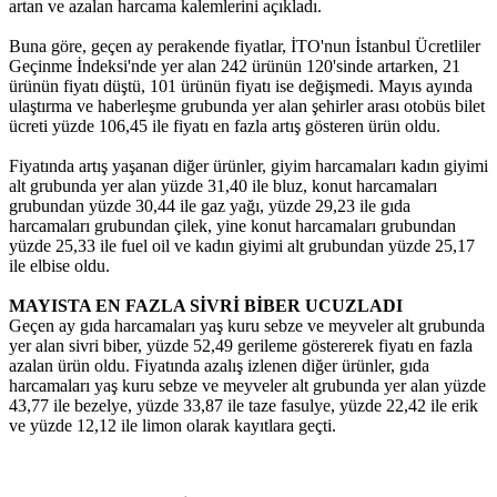
artan ve azalan harcama kalemlerini açıkladı.
Buna göre, geçen ay perakende fiyatlar, İTO'nun İstanbul Ücretliler
Geçinme İndeksi'nde yer alan 242 ürünün 120'sinde artarken, 21
ürünün fiyatı düştü, 101 ürünün fiyatı ise değişmedi. Mayıs ayında
ulaştırma ve haberleşme grubunda yer alan şehirler arası otobüs bilet
ücreti yüzde 106,45 ile fiyatı en fazla artış gösteren ürün oldu.
Fiyatında artış yaşanan diğer ürünler, giyim harcamaları kadın giyimi
alt grubunda yer alan yüzde 31,40 ile bluz, konut harcamaları
grubundan yüzde 30,44 ile gaz yağı, yüzde 29,23 ile gıda
harcamaları grubundan çilek, yine konut harcamaları grubundan
yüzde 25,33 ile fuel oil ve kadın giyimi alt grubundan yüzde 25,17
ile elbise oldu.
MAYISTA EN FAZLA SİVRİ BİBER UCUZLADI
Geçen ay gıda harcamaları yaş kuru sebze ve meyveler alt grubunda
yer alan sivri biber, yüzde 52,49 gerileme göstererek fiyatı en fazla
azalan ürün oldu. Fiyatında azalış izlenen diğer ürünler, gıda
harcamaları yaş kuru sebze ve meyveler alt grubunda yer alan yüzde
43,77 ile bezelye, yüzde 33,87 ile taze fasulye, yüzde 22,42 ile erik
ve yüzde 12,12 ile limon olarak kayıtlara geçti.