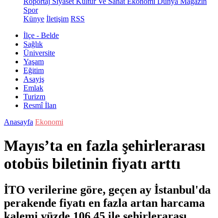
Röportaj
Siyaset
Kültür Ve Sanat
Ekonomi
Dünya
Magazin
Spor
Künye
İletişim
RSS
İlçe - Belde
Sağlık
Üniversite
Yaşam
Eğitim
Asayiş
Emlak
Turizm
Resmî İlan
Anasayfa
Ekonomi
Mayıs’ta en fazla şehirlerarası
otobüs biletinin fiyatı arttı
İTO verilerine göre, geçen ay İstanbul'da
perakende fiyatı en fazla artan harcama
kalemi yüzde 106,45 ile şehirlerarası