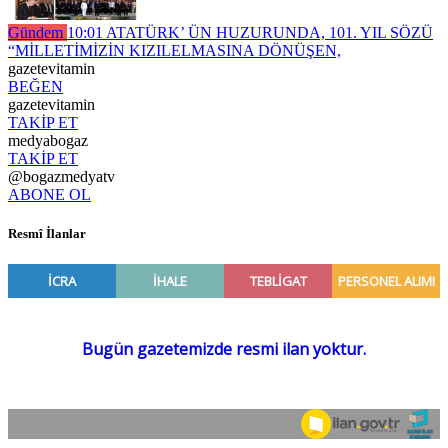
Gündem
10:01
ATATÜRK’ ÜN HUZURUNDA, 101. YIL SÖZÜ
“MİLLETİMİZİN KIZILELMASINA DÖNÜŞEN,
gazetevitamin
BEĞEN
gazetevitamin
TAKİP ET
medyabogaz
TAKİP ET
@bogazmedyatv
ABONE OL
Resmî İlanlar