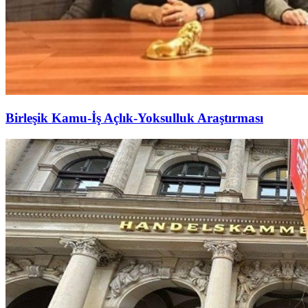
Birleşik Kamu-İş Açlık-Yoksulluk Araştırması