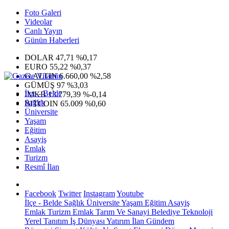
Foto Galeri
Videolar
Canlı Yayın
Günün Haberleri
DOLAR
47,71
%0,17
EURO
55,22
%0,37
G.ALTIN
6.660,00
%2,58
GÜMÜŞ
97
%3,03
İlçe - Belde
IMKB
13.779,39
%-0,14
Sağlık
BITCOIN
65.009
%0,60
Üniversite
Yaşam
Eğitim
Asayiş
Emlak
Turizm
Resmî İlan
Facebook
Twitter
Instagram
Youtube
İlçe - Belde
Sağlık
Üniversite
Yaşam
Eğitim
Asayiş
Emlak
Turizm
Emlak
Tarım Ve Sanayi
Belediye
Teknoloji
Yerel
Tanıtım
İş Dünyası
Yatırım
İlan
Gündem