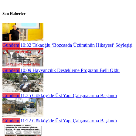
Son Haberler
Gündem
10:32
Takaoğlu ‘Bozcaada Üzümünün Hikayesi’ Söyleşişi
Gündem
10:09
Hayvancılık Destekleme Programı Belli Oldu
Gündem
11:25
Gökköy’de Üst Yapı Çalışmalarına Başlandı
Gündem
11:22
Gökköy’de Üst Yapı Çalışmalarına Başlandı