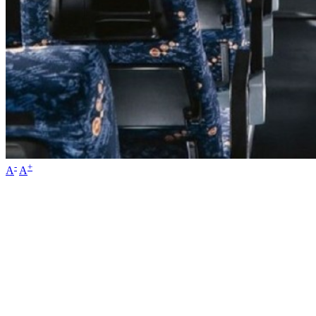
-
+
A
A