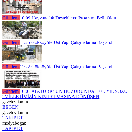
Gündem
10:09
Hayvancılık Destekleme Programı Belli Oldu
Gündem
11:25
Gökköy’de Üst Yapı Çalışmalarına Başlandı
Gündem
11:22
Gökköy’de Üst Yapı Çalışmalarına Başlandı
Gündem
10:01
ATATÜRK’ ÜN HUZURUNDA, 101. YIL SÖZÜ
“MİLLETİMİZİN KIZILELMASINA DÖNÜŞEN,
gazetevitamin
BEĞEN
gazetevitamin
TAKİP ET
medyabogaz
TAKİP ET