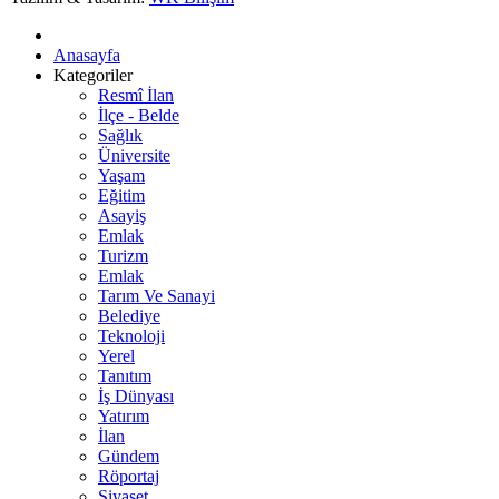
Anasayfa
Kategoriler
Resmî İlan
İlçe - Belde
Sağlık
Üniversite
Yaşam
Eğitim
Asayiş
Emlak
Turizm
Emlak
Tarım Ve Sanayi
Belediye
Teknoloji
Yerel
Tanıtım
İş Dünyası
Yatırım
İlan
Gündem
Röportaj
Siyaset