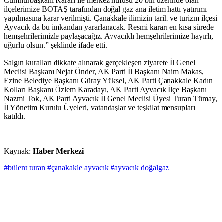
Cumhurbaşkanı Kararı ile merkez nüfusu 20 bin üzerinde olan
ilçelerimize BOTAŞ tarafından doğal gaz ana iletim hattı yatırımı
yapılmasına karar verilmişti. Çanakkale ilimizin tarih ve turizm ilçesi
Ayvacık da bu imkandan yararlanacak. Resmi kararı en kısa sürede
hemşehrilerimizle paylaşacağız. Ayvacıklı hemşehrilerimize hayırlı,
uğurlu olsun.” şeklinde ifade etti.
Salgın kuralları dikkate alınarak gerçekleşen ziyarete İl Genel
Meclisi Başkanı Nejat Önder, AK Parti İl Başkanı Naim Makas,
Ezine Belediye Başkanı Güray Yüksel, AK Parti Çanakkale Kadın
Kolları Başkanı Özlem Karadayı, AK Parti Ayvacık İlçe Başkanı
Nazmi Tok, AK Parti Ayvacık İl Genel Meclisi Üyesi Turan Tümay,
İl Yönetim Kurulu Üyeleri, vatandaşlar ve teşkilat mensupları
katıldı.
Kaynak:
Haber Merkezi
#bülent turan
#çanakakle ayvacık
#ayvacık doğalgaz