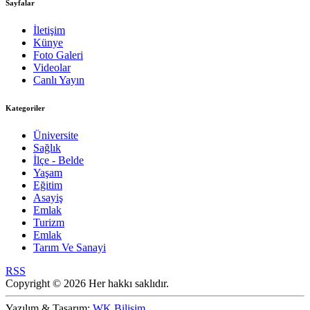
Sayfalar
İletişim
Künye
Foto Galeri
Videolar
Canlı Yayın
Kategoriler
Üniversite
Sağlık
İlçe - Belde
Yaşam
Eğitim
Asayiş
Emlak
Turizm
Emlak
Tarım Ve Sanayi
RSS
Copyright © 2026 Her hakkı saklıdır.
Yazılım & Tasarım:
WK Bilişim