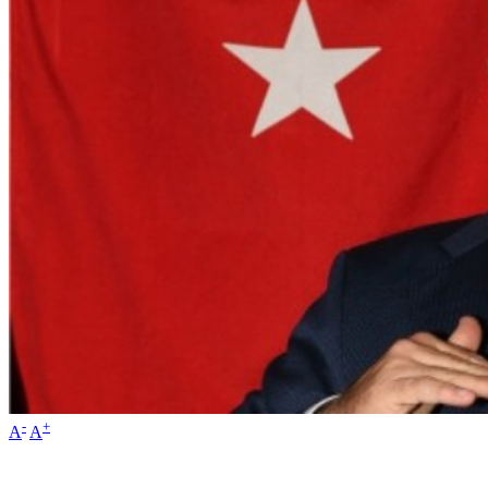
-
+
A
A