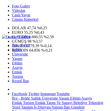
Foto Galeri
Videolar
Canlı Yayın
Günün Haberleri
DOLAR
47,74
%0,25
EURO
55,25
%0,43
G.ALTIN
6.660,55
%2,59
GÜMÜŞ
98
%3,57
İlçe - Belde
IMKB
13.779,39
%-0,14
Sağlık
BITCOIN
64.856
%-0,21
Üniversite
Yaşam
Eğitim
Asayiş
Emlak
Turizm
Resmî İlan
Facebook
Twitter
Instagram
Youtube
İlçe - Belde
Sağlık
Üniversite
Yaşam
Eğitim
Asayiş
Emlak
Turizm
Emlak
Tarım Ve Sanayi
Belediye
Teknoloji
Yerel
Tanıtım
İş Dünyası
Yatırım
İlan
Gündem