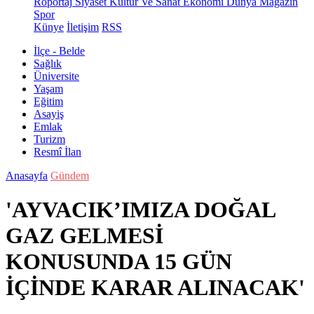
Röportaj
Siyaset
Kültür Ve Sanat
Ekonomi
Dünya
Magazin
Spor
Künye
İletişim
RSS
İlçe - Belde
Sağlık
Üniversite
Yaşam
Eğitim
Asayiş
Emlak
Turizm
Resmî İlan
Anasayfa
Gündem
'AYVACIK’IMIZA DOĞAL
GAZ GELMESİ
KONUSUNDA 15 GÜN
İÇİNDE KARAR ALINACAK'