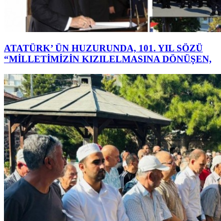
ATATÜRK’ ÜN HUZURUNDA, 101. YIL SÖZÜ
“MİLLETİMİZİN KIZILELMASINA DÖNÜŞEN,