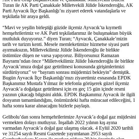
Turan ile AK Parti Çanakkale Milletvekili Jülide İskenderoğlu, AK
Parti Ayvacık İlçe Başkanlığı’nı ziyaret ederek vatandaşlarla ve
teşkilatla bir araya geldi.
“Mavi ve yeşilin birleştiği güzide ilçemiz Ayvacık’ta kıymetli
hemşehrilerimiz ve AK Parti teşkilatlarımız ile buluşmaktan büyük
mutluluk duyuyoruz.” diyen Turan; “Ayvacık, Çanakkale’mizin
tarih ve turizm kenti. Mesele memleketimize hizmetse siyasi parti
ayırmaksızın, Milletvekilimiz Jülide İskenderoğlu ile birlikte
üstümüze düşen ne varsa yapıyoruz. Biliyorsunuz Ramazan
Bayramı’ndan önce “Milletvekilimiz Jülide İskenderoğlu ile birlikte
Ayvacık’ımıza doğal gaz getirilmesi konusunda girişimlerimizi
sürdürüyoruz” ve “bayram sonrası müjdemizi bekleyin” demiştik.
Bugün Ayvacık İlçe Başkanlığı’mızı ziyaretimiz esnasında EPDK
Başkanımız Mustafa Yılmaz ile telefonla görüşerek güzel ilçemiz
Ayvacık’a doğalgaz getirilmesi için en geç 15 gün içinde resmi
yazının çıkacağı bilgisini aldık. EPDK Başkanımız Ayvacık ile ilgili
dosyanın tamamlandığını, önümüzdeki hafta müracaat edileceğini, 1
hafta sonra karar alınacağını bizlerle paylaştı.
Gelibolu’dan sonra hemşehrilerimize Ayvacık’a doğal gaz müjdesini
vermekten dolayı mutluyuz. İnşallah 2022 yılının kış ayına
varmadan Ayvacık’a doğal gaz ulaşmış olacak. 4 Eylül 2020 tarihli
ve 31254 sayılı Resmi Gazetede yayımlanan 2953 sayılı