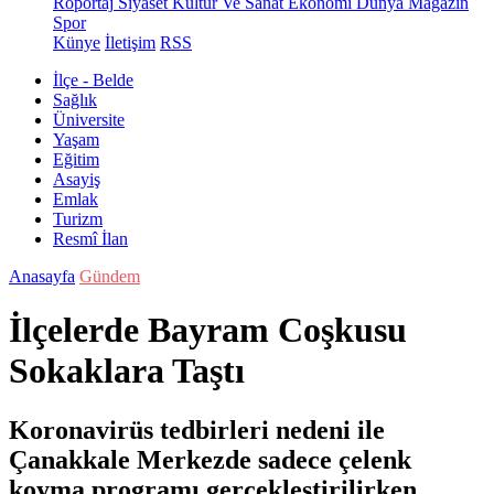
Röportaj
Siyaset
Kültür Ve Sanat
Ekonomi
Dünya
Magazin
Spor
Künye
İletişim
RSS
İlçe - Belde
Sağlık
Üniversite
Yaşam
Eğitim
Asayiş
Emlak
Turizm
Resmî İlan
Anasayfa
Gündem
İlçelerde Bayram Coşkusu
Sokaklara Taştı
Koronavirüs tedbirleri nedeni ile
Çanakkale Merkezde sadece çelenk
koyma programı gerçekleştirilirken,