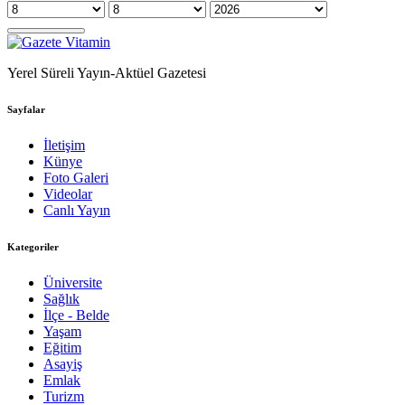
Yerel Süreli Yayın-Aktüel Gazetesi
Sayfalar
İletişim
Künye
Foto Galeri
Videolar
Canlı Yayın
Kategoriler
Üniversite
Sağlık
İlçe - Belde
Yaşam
Eğitim
Asayiş
Emlak
Turizm