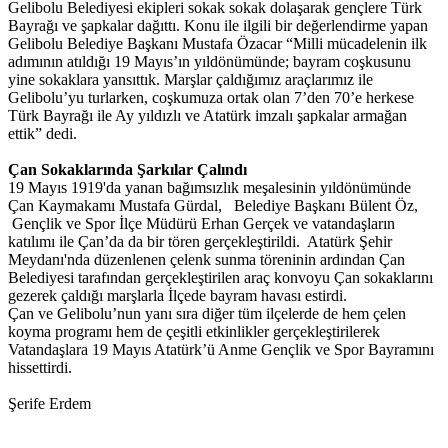
Gelibolu Belediyesi ekipleri sokak sokak dolaşarak gençlere Türk
Bayrağı ve şapkalar dağıttı. Konu ile ilgili bir değerlendirme yapan
Gelibolu Belediye Başkanı Mustafa Özacar “Milli mücadelenin ilk
adımının atıldığı 19 Mayıs’ın yıldönümünde; bayram coşkusunu
yine sokaklara yansıttık. Marşlar çaldığımız araçlarımız ile
Gelibolu’yu turlarken, coşkumuza ortak olan 7’den 70’e herkese
Türk Bayrağı ile Ay yıldızlı ve Atatürk imzalı şapkalar armağan
ettik” dedi.
Çan Sokaklarında Şarkılar Çalındı
19 Mayıs 1919'da yanan bağımsızlık meşalesinin yıldönümünde
Çan Kaymakamı Mustafa Gürdal, Belediye Başkanı Bülent Öz,
Gençlik ve Spor İlçe Müdürü Erhan Gerçek ve vatandaşların
katılımı ile Çan’da da bir tören gerçekleştirildi. Atatürk Şehir
Meydanı'nda düzenlenen çelenk sunma töreninin ardından Çan
Belediyesi tarafından gerçekleştirilen araç konvoyu Çan sokaklarını
gezerek çaldığı marşlarla İlçede bayram havası estirdi.
Çan ve Gelibolu’nun yanı sıra diğer tüm ilçelerde de hem çelen
koyma programı hem de çeşitli etkinlikler gerçekleştirilerek
Vatandaşlara 19 Mayıs Atatürk’ü Anme Gençlik ve Spor Bayramını
hissettirdi.
Şerife Erdem