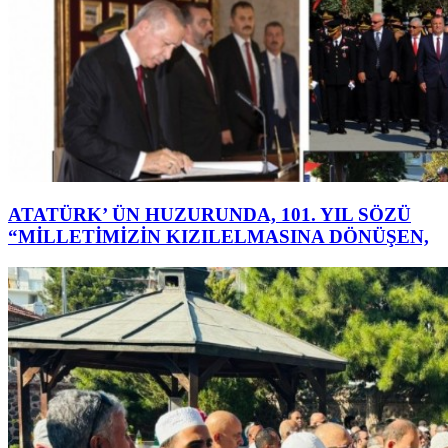
ATATÜRK’ ÜN HUZURUNDA, 101. YIL SÖZÜ
“MİLLETİMİZİN KIZILELMASINA DÖNÜŞEN,