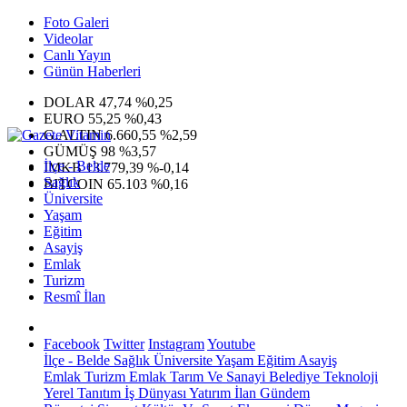
Foto Galeri
Videolar
Canlı Yayın
Günün Haberleri
DOLAR
47,74
%0,25
EURO
55,25
%0,43
G.ALTIN
6.660,55
%2,59
GÜMÜŞ
98
%3,57
İlçe - Belde
IMKB
13.779,39
%-0,14
Sağlık
BITCOIN
65.103
%0,16
Üniversite
Yaşam
Eğitim
Asayiş
Emlak
Turizm
Resmî İlan
Facebook
Twitter
Instagram
Youtube
İlçe - Belde
Sağlık
Üniversite
Yaşam
Eğitim
Asayiş
Emlak
Turizm
Emlak
Tarım Ve Sanayi
Belediye
Teknoloji
Yerel
Tanıtım
İş Dünyası
Yatırım
İlan
Gündem