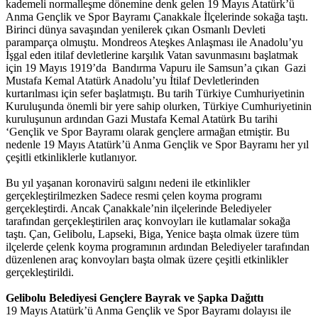
kademeli normalleşme dönemine denk gelen 19 Mayıs Atatürk’ü
Anma Gençlik ve Spor Bayramı Çanakkale İlçelerinde sokağa taştı.
Birinci dünya savaşından yenilerek çıkan Osmanlı Devleti
paramparça olmuştu. Mondreos Ateşkes Anlaşması ile Anadolu’yu
İşgal eden itilaf devletlerine karşılık Vatan savunmasını başlatmak
için 19 Mayıs 1919’da Bandırma Vapuru ile Samsun’a çıkan Gazi
Mustafa Kemal Atatürk Anadolu’yu İtilaf Devletlerinden
kurtarılması için sefer başlatmıştı. Bu tarih Türkiye Cumhuriyetinin
Kuruluşunda önemli bir yere sahip olurken, Türkiye Cumhuriyetinin
kuruluşunun ardından Gazi Mustafa Kemal Atatürk Bu tarihi
‘Gençlik ve Spor Bayramı olarak gençlere armağan etmiştir. Bu
nedenle 19 Mayıs Atatürk’ü Anma Gençlik ve Spor Bayramı her yıl
çeşitli etkinliklerle kutlanıyor.
Bu yıl yaşanan koronavirü salgını nedeni ile etkinlikler
gerçekleştirilmezken Sadece resmi çelen koyma programı
gerçekleştirdi. Ancak Çanakkale’nin ilçelerinde Belediyeler
tarafından gerçekleştirilen araç konvoyları ile kutlamalar sokağa
taştı. Çan, Gelibolu, Lapseki, Biga, Yenice başta olmak üzere tüm
ilçelerde çelenk koyma programının ardından Belediyeler tarafından
düzenlenen araç konvoyları başta olmak üzere çeşitli etkinlikler
gerçekleştirildi.
Gelibolu Belediyesi Gençlere Bayrak ve Şapka Dağıttı
19 Mayıs Atatürk’ü Anma Gençlik ve Spor Bayramı dolayısı ile