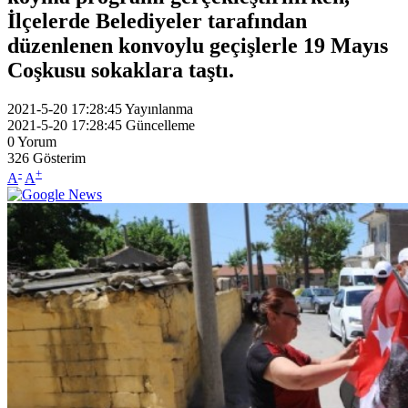
İlçelerde Belediyeler tarafından
düzenlenen konvoylu geçişlerle 19 Mayıs
Coşkusu sokaklara taştı.
2021-5-20 17:28:45
Yayınlanma
2021-5-20 17:28:45
Güncelleme
0
Yorum
326
Gösterim
-
+
A
A