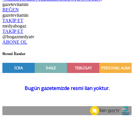
gazetevitamin
BEĞEN
gazetevitamin
TAKİP ET
medyabogaz
TAKİP ET
@bogazmedyatv
ABONE OL
Resmî İlanlar