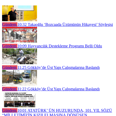
Gündem
10:32
Takaoğlu ‘Bozcaada Üzümünün Hikayesi’ Söyleşişi
Gündem
10:09
Hayvancılık Destekleme Programı Belli Oldu
Gündem
11:25
Gökköy’de Üst Yapı Çalışmalarına Başlandı
Gündem
11:22
Gökköy’de Üst Yapı Çalışmalarına Başlandı
Gündem
10:01
ATATÜRK’ ÜN HUZURUNDA, 101. YIL SÖZÜ
“MİLLETİMİZİN KIZILELMASINA DÖNÜŞEN,