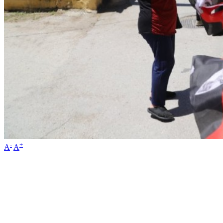
-
+
A
A