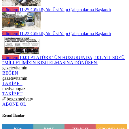
Gündem
11:25
Gökköy’de Üst Yapı Çalışmalarına Başlandı
Gündem
11:22
Gökköy’de Üst Yapı Çalışmalarına Başlandı
Gündem
10:01
ATATÜRK’ ÜN HUZURUNDA, 101. YIL SÖZÜ
“MİLLETİMİZİN KIZILELMASINA DÖNÜŞEN,
gazetevitamin
BEĞEN
gazetevitamin
TAKİP ET
medyabogaz
TAKİP ET
@bogazmedyatv
ABONE OL
Resmî İlanlar