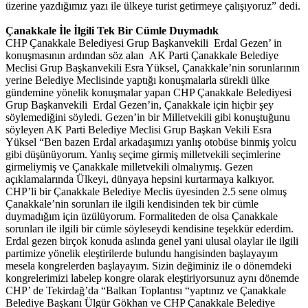
üzerine yazdığımız yazı ile ülkeye turist getirmeye çalışıyoruz” dedi.
Çanakkale İle İlgili Tek Bir Cümle Duymadık
CHP Çanakkale Belediyesi Grup Başkanvekili Erdal Gezen’ in
konuşmasının ardından söz alan AK Parti Çanakkale Belediye
Meclisi Grup Başkanvekili Esra Yüksel, Çanakkale’nin sorunlarının
yerine Belediye Meclisinde yaptığı konuşmalarla sürekli ülke
gündemine yönelik konuşmalar yapan CHP Çanakkale Belediyesi
Grup Başkanvekili Erdal Gezen’in, Çanakkale için hiçbir şey
söylemediğini söyledi. Gezen’in bir Milletvekili gibi konuştuğunu
söyleyen AK Parti Belediye Meclisi Grup Başkan Vekili Esra
Yüksel “Ben bazen Erdal arkadaşımızı yanlış otobüse binmiş yolcu
gibi düşünüyorum. Yanlış seçime girmiş milletvekili seçimlerine
girmeliymiş ve Çanakkale milletvekili olmalıymış. Gezen
açıklamalarında Ülkeyi, dünyaya hepsini kurtarmaya kalkıyor.
CHP’li bir Çanakkale Belediye Meclis üyesinden 2.5 sene olmuş
Çanakkale’nin sorunları ile ilgili kendisinden tek bir cümle
duymadığım için üzülüyorum. Formaliteden de olsa Çanakkale
sorunları ile ilgili bir cümle söyleseydi kendisine teşekkür ederdim.
Erdal gezen birçok konuda aslında genel yani ulusal olaylar ile ilgili
partimize yönelik eleştirilerde bulundu hangisinden başlayayım
mesela kongrelerden başlayayım. Sizin değiminiz ile o dönemdeki
kongrelerimizi labelep kongre olarak eleştiriyorsunuz aynı dönemde
CHP’ de Tekirdağ’da “Balkan Toplantısı “yaptınız ve Çanakkale
Belediye Başkanı Ülgür Gökhan ve CHP Çanakkale Belediye