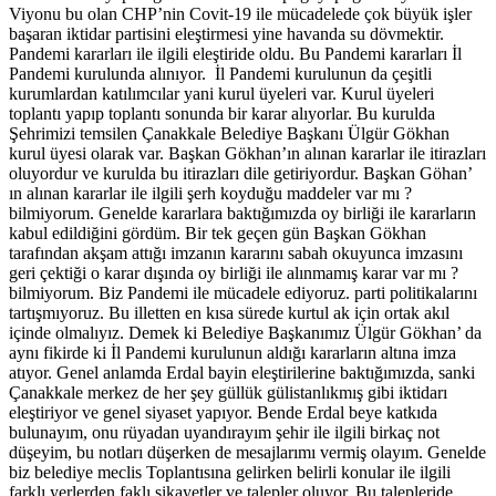
Viyonu bu olan CHP’nin Covit-19 ile mücadelede çok büyük işler
başaran iktidar partisini eleştirmesi yine havanda su dövmektir.
Pandemi kararları ile ilgili eleştiride oldu. Bu Pandemi kararları İl
Pandemi kurulunda alınıyor. İl Pandemi kurulunun da çeşitli
kurumlardan katılımcılar yani kurul üyeleri var. Kurul üyeleri
toplantı yapıp toplantı sonunda bir karar alıyorlar. Bu kurulda
Şehrimizi temsilen Çanakkale Belediye Başkanı Ülgür Gökhan
kurul üyesi olarak var. Başkan Gökhan’ın alınan kararlar ile itirazları
oluyordur ve kurulda bu itirazları dile getiriyordur. Başkan Göhan’
ın alınan kararlar ile ilgili şerh koyduğu maddeler var mı ?
bilmiyorum. Genelde kararlara baktığımızda oy birliği ile kararların
kabul edildiğini gördüm. Bir tek geçen gün Başkan Gökhan
tarafından akşam attığı imzanın kararını sabah okuyunca imzasını
geri çektiği o karar dışında oy birliği ile alınmamış karar var mı ?
bilmiyorum. Biz Pandemi ile mücadele ediyoruz. parti politikalarını
tartışmıyoruz. Bu illetten en kısa sürede kurtul ak için ortak akıl
içinde olmalıyız. Demek ki Belediye Başkanımız Ülgür Gökhan’ da
aynı fikirde ki İl Pandemi kurulunun aldığı kararların altına imza
atıyor. Genel anlamda Erdal bayin eleştirilerine baktığımızda, sanki
Çanakkale merkez de her şey güllük gülistanlıkmış gibi iktidarı
eleştiriyor ve genel siyaset yapıyor. Bende Erdal beye katkıda
bulunayım, onu rüyadan uyandırayım şehir ile ilgili birkaç not
düşeyim, bu notları düşerken de mesajlarımı vermiş olayım. Genelde
biz belediye meclis Toplantısına gelirken belirli konular ile ilgili
farklı yerlerden faklı şikayetler ve talepler oluyor. Bu talepleride