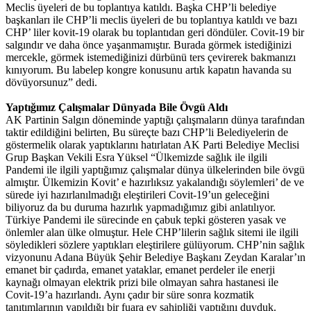
Meclis üyeleri de bu toplantıya katıldı. Başka CHP’li belediye
başkanları ile CHP’li meclis üyeleri de bu toplantıya katıldı ve bazı
CHP’ liler kovit-19 olarak bu toplantıdan geri döndüler. Covit-19 bir
salgındır ve daha önce yaşanmamıştır. Burada görmek istediğinizi
mercekle, görmek istemediğinizi dürbünü ters çevirerek bakmanızı
kınıyorum. Bu labelep kongre konusunu artık kapatın havanda su
dövüyorsunuz” dedi.
Yaptığımız Çalışmalar Dünyada Bile Övgü Aldı
AK Partinin Salgın döneminde yaptığı çalışmaların dünya tarafından
taktir edildiğini belirten, Bu süreçte bazı CHP’li Belediyelerin de
göstermelik olarak yaptıklarını hatırlatan AK Parti Belediye Meclisi
Grup Başkan Vekili Esra Yüksel “Ülkemizde sağlık ile ilgili
Pandemi ile ilgili yaptığımız çalışmalar dünya ülkelerinden bile övgü
almıştır. Ülkemizin Kovit’ e hazırlıksız yakalandığı söylemleri’ de ve
sürede iyi hazırlanılmadığı eleştirileri Covit-19’un geleceğini
biliyoruz da bu duruma hazırlık yapmadığımız gibi anlatılıyor.
Türkiye Pandemi ile sürecinde en çabuk tepki gösteren yasak ve
önlemler alan ülke olmuştur. Hele CHP’lilerin sağlık sitemi ile ilgili
söyledikleri sözlere yaptıkları eleştirilere gülüyorum. CHP’nin sağlık
vizyonunu Adana Büyük Şehir Belediye Başkanı Zeydan Karalar’ın
emanet bir çadırda, emanet yataklar, emanet perdeler ile enerji
kaynağı olmayan elektrik prizi bile olmayan sahra hastanesi ile
Covit-19’a hazırlandı. Aynı çadır bir süre sonra kozmatik
tanıtımlarının yapıldığı bir fuara ev sahipliği yaptığını duyduk.