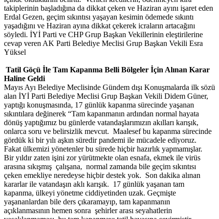
takiplerinin başladığına da dikkat çeken ve Haziran ayını işaret eden
Erdal Gezen, geçim sıkıntısı yaşayan kesimin ödemede sıkıntı
yaşadığını ve Haziran ayına dikkat çekerek icraların artacağını
söyledi. İYİ Parti ve CHP Grup Başkan Vekillerinin eleştirilerine
cevap veren AK Parti Belediye Meclisi Grup Başkan Vekili Esra
Yüksel
Tatil Göçü İle Tam Kapanma Belli Bölgeler İçin Alınan Karar
Haline Geldi
Mayıs Ayı Belediye Meclisinde Gündem dışı Konuşmalarda ilk sözü
alan İYİ Parti Belediye Meclisi Grup Başkan Vekili Didem Güner,
yaptığı konuşmasında, 17 günlük kapanma sürecinde yaşanan
sıkıntılara değinerek “Tam kapanmanın ardından normal hayata
dönüş yaptığımız bu günlerde vatandaşlarımızın akılları karışık,
onlarca soru ve belirsizlik mevcut. Maalesef bu kapanma sürecinde
gördük ki bir yılı aşkın süredir pandemi ile mücadele ediyoruz.
Fakat ülkemizi yönetenler bu sürede hiçbir hazırlık yapmamışlar.
Bir yıldır zaten işini zor yürütmekte olan esnafa, ekmek ile virüs
arasına sıkışmış çalışana, normal zamanda bile geçim sıkıntısı
çeken emekliye neredeyse hiçbir destek yok. Son dakika alınan
kararlar ile vatandaşın aklı karışık. 17 günlük yaşanan tam
kapanma, ülkeyi yönetme ciddiyetinden uzak. Geçmişte
yaşananlardan bile ders çıkaramayıp, tam kapanmanın
açıklanmasının hemen sonra şehirler arası seyahatlerin