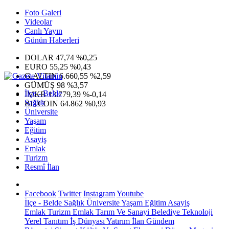
Foto Galeri
Videolar
Canlı Yayın
Günün Haberleri
DOLAR
47,74
%0,25
EURO
55,25
%0,43
G.ALTIN
6.660,55
%2,59
GÜMÜŞ
98
%3,57
İlçe - Belde
IMKB
13.779,39
%-0,14
Sağlık
BITCOIN
64.862
%0,93
Üniversite
Yaşam
Eğitim
Asayiş
Emlak
Turizm
Resmî İlan
Facebook
Twitter
Instagram
Youtube
İlçe - Belde
Sağlık
Üniversite
Yaşam
Eğitim
Asayiş
Emlak
Turizm
Emlak
Tarım Ve Sanayi
Belediye
Teknoloji
Yerel
Tanıtım
İş Dünyası
Yatırım
İlan
Gündem