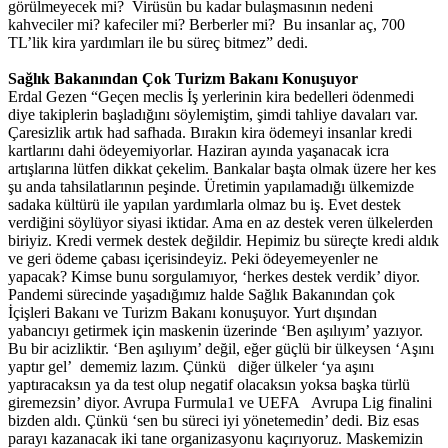
görülmeyecek mi? Virüsün bu kadar bulaşmasının nedeni
kahveciler mi? kafeciler mi? Berberler mi? Bu insanlar aç, 700
TL’lik kira yardımları ile bu süreç bitmez” dedi.
Sağlık Bakanından Çok Turizm Bakanı Konuşuyor
Erdal Gezen “Geçen meclis İş yerlerinin kira bedelleri ödenmedi
diye takiplerin başladığını söylemiştim, şimdi tahliye davaları var.
Çaresizlik artık had safhada. Bırakın kira ödemeyi insanlar kredi
kartlarını dahi ödeyemiyorlar. Haziran ayında yaşanacak icra
artışlarına lütfen dikkat çekelim. Bankalar başta olmak üzere her kes
şu anda tahsilatlarının peşinde. Üretimin yapılamadığı ülkemizde
sadaka kültürü ile yapılan yardımlarla olmaz bu iş. Evet destek
verdiğini söylüyor siyasi iktidar. Ama en az destek veren ülkelerden
biriyiz. Kredi vermek destek değildir. Hepimiz bu süreçte kredi aldık
ve geri ödeme çabası içerisindeyiz. Peki ödeyemeyenler ne
yapacak? Kimse bunu sorgulamıyor, ‘herkes destek verdik’ diyor.
Pandemi sürecinde yaşadığımız halde Sağlık Bakanından çok
İçişleri Bakanı ve Turizm Bakanı konuşuyor. Yurt dışından
yabancıyı getirmek için maskenin üzerinde ‘Ben aşılıyım’ yazıyor.
Bu bir acizliktir. ‘Ben aşılıyım’ değil, eğer güçlü bir ülkeysen ‘Aşını
yaptır gel’ dememiz lazım. Çünkü diğer ülkeler ‘ya aşını
yaptıracaksın ya da test olup negatif olacaksın yoksa başka türlü
giremezsin’ diyor. Avrupa Furmula1 ve UEFA Avrupa Lig finalini
bizden aldı. Çünkü ‘sen bu süreci iyi yönetemedin’ dedi. Biz esas
parayı kazanacak iki tane organizasyonu kaçırıyoruz. Maskemizin