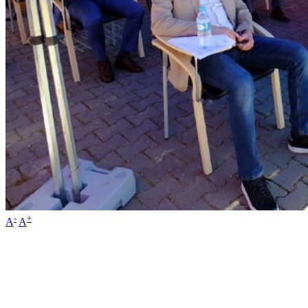
-
+
A
A