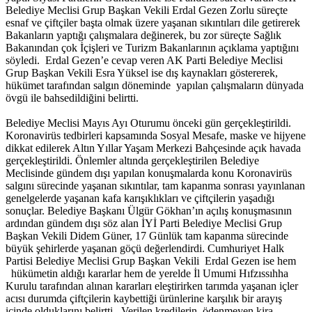
Belediye Meclisi Grup Başkan Vekili Erdal Gezen Zorlu süreçte
esnaf ve çiftçiler başta olmak üzere yaşanan sıkıntıları dile getirerek
Bakanların yaptığı çalışmalara değinerek, bu zor süreçte Sağlık
Bakanından çok İçişleri ve Turizm Bakanlarının açıklama yaptığını
söyledi. Erdal Gezen’e cevap veren AK Parti Belediye Meclisi
Grup Başkan Vekili Esra Yüksel ise dış kaynakları göstererek,
hükümet tarafından salgın döneminde yapılan çalışmaların dünyada
övgü ile bahsedildiğini belirtti.
Belediye Meclisi Mayıs Ayı Oturumu önceki gün gerçekleştirildi.
Koronavirüs tedbirleri kapsamında Sosyal Mesafe, maske ve hijyene
dikkat edilerek Altın Yıllar Yaşam Merkezi Bahçesinde açık havada
gerçekleştirildi. Önlemler altında gerçekleştirilen Belediye
Meclisinde gündem dışı yapılan konuşmalarda konu Koronavirüs
salgını sürecinde yaşanan sıkıntılar, tam kapanma sonrası yayınlanan
genelgelerde yaşanan kafa karışıklıkları ve çiftçilerin yaşadığı
sonuçlar. Belediye Başkanı Ülgür Gökhan’ın açılış konuşmasının
ardından gündem dışı söz alan İYİ Parti Belediye Meclisi Grup
Başkan Vekili Didem Güner, 17 Günlük tam kapanma sürecinde
büyük şehirlerde yaşanan göçü değerlendirdi. Cumhuriyet Halk
Partisi Belediye Meclisi Grup Başkan Vekili Erdal Gezen ise hem
hükümetin aldığı kararlar hem de yerelde İl Umumi Hıfzıssıhha
Kurulu tarafından alınan kararları eleştirirken tarımda yaşanan içler
acısı durumda çiftçilerin kaybettiği ürünlerine karşılık bir arayış
içinde olduklarını belirtti. Verilen kredilerin, ödenmeyen kira