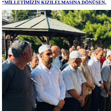
“MİLLETİMİZİN KIZILELMASINA DÖNÜŞEN,