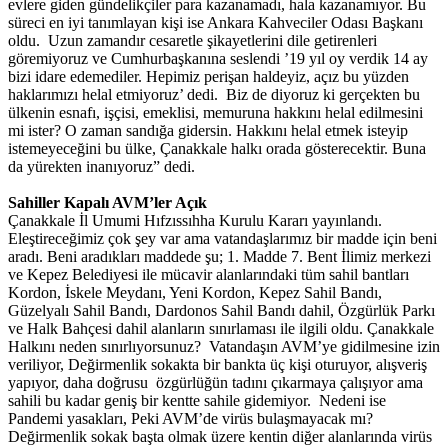
evlere giden gündelikçiler para kazanamadı, hala kazanamıyor. Bu
süreci en iyi tanımlayan kişi ise Ankara Kahveciler Odası Başkanı
oldu. Uzun zamandır cesaretle şikayetlerini dile getirenleri
göremiyoruz ve Cumhurbaşkanına seslendi ’19 yıl oy verdik 14 ay
bizi idare edemediler. Hepimiz perişan haldeyiz, açız bu yüzden
haklarımızı helal etmiyoruz’ dedi. Biz de diyoruz ki gerçekten bu
ülkenin esnafı, işçisi, emeklisi, memuruna hakkını helal edilmesini
mi ister? O zaman sandığa gidersin. Hakkını helal etmek isteyip
istemeyeceğini bu ülke, Çanakkale halkı orada gösterecektir. Buna
da yürekten inanıyoruz” dedi.
Sahiller Kapalı AVM’ler Açık
Çanakkale İl Umumi Hıfzıssıhha Kurulu Kararı yayınlandı.
Eleştireceğimiz çok şey var ama vatandaşlarımız bir madde için beni
aradı. Beni aradıkları maddede şu; 1. Madde 7. Bent İlimiz merkezi
ve Kepez Belediyesi ile mücavir alanlarındaki tüm sahil bantları
Kordon, İskele Meydanı, Yeni Kordon, Kepez Sahil Bandı,
Güzelyalı Sahil Bandı, Dardonos Sahil Bandı dahil, Özgürlük Parkı
ve Halk Bahçesi dahil alanların sınırlaması ile ilgili oldu. Çanakkale
Halkını neden sınırlıyorsunuz? Vatandaşın AVM’ye gidilmesine izin
veriliyor, Değirmenlik sokakta bir bankta üç kişi oturuyor, alışveriş
yapıyor, daha doğrusu özgürlüğün tadını çıkarmaya çalışıyor ama
sahili bu kadar geniş bir kentte sahile gidemiyor. Nedeni ise
Pandemi yasakları, Peki AVM’de virüs bulaşmayacak mı?
Değirmenlik sokak başta olmak üzere kentin diğer alanlarında virüs