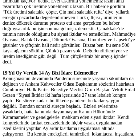
tarımdan kaçıyor’ dedik. Evet tasarrufa yönelmemiz lazım ama
tasarruftan çok üretime yönelmemiz lazım. Bir haberde gördüm
‘Tük üretimi salatalık çöpte, Çin malı salatalık rafta’ diye yıllardı
emeğini pazarlarda değerlendirmeyen Türk çiftçisi , ürünlerini
denize dökerek durumu protesto etti ama gerçekten bu haber
doğruysa artık bu işin sonuna gelmişiz demektir. Çanakkale’de
tarımın nerede olduğunu bu siyasi iktidar ve temsilcileri, Mahmudiye
Ovasına, Batak Ovasına, Dümrek Ovasına, Umurbey ve Lapseki’ye
gitsinler ve çiftçinin hali nedir görsünler. Bizzat ben bu sene 500
kaysı ağacını söktüm. Çünkü pazarı yok. Değerlendirilemiyor ve
üretim istediğimiz gibi değil. Tüm çiftçilerimiz bir arayış içinde”
dedi.
19 Yıl Oy Verdik 14 Ay Bizi İdare Edemediler
Konuşmasının devamında Pandemi sürecinde yaşanan sıkıntılara da
değinen ve Ankara Kahveciler Odası Başkanının sözlerini hatırlatan
Cumhuriyet Halk Partisi Belediye Meclisi Grup Başkan Vekili Erdal
Gezen “Siyasi İktidar iki hafta içerisinde 27 tane lebaleb kongre
yaptı. Bu sürece kadar bu ülkede pandemi bu kadar yaygın
değildi. Bundan sonraki süreçte başladı. Bizleri evlerimize
yasaklarla, hatta kanunda dayanmayan Kanun Hükmünde
Kararnameler ve genelgelerle mahkum eden siyasi iktidar Kendi
kongrelerinde tarikat cenazelerinde hiçbir yasak uygulamadan
istediklerini yaptılar. Aylardır kısıtlama uygulaması altında
çalışıyoruz. Bu kentin emekçileri, tamircileri, lokantacısı, inşaatlara,