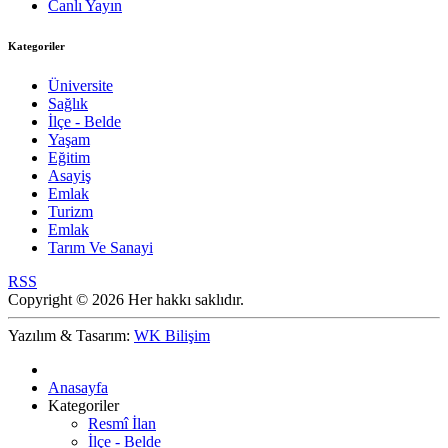
Canlı Yayın
Kategoriler
Üniversite
Sağlık
İlçe - Belde
Yaşam
Eğitim
Asayiş
Emlak
Turizm
Emlak
Tarım Ve Sanayi
RSS
Copyright © 2026 Her hakkı saklıdır.
Yazılım & Tasarım:
WK Bilişim
Anasayfa
Kategoriler
Resmî İlan
İlçe - Belde