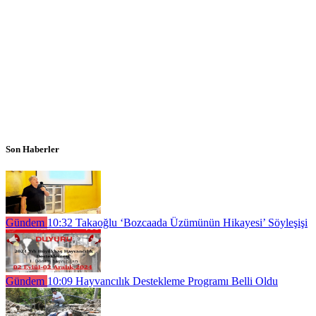
Son Haberler
Gündem
10:32
Takaoğlu ‘Bozcaada Üzümünün Hikayesi’ Söyleşişi
Gündem
10:09
Hayvancılık Destekleme Programı Belli Oldu