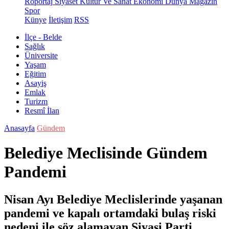
Röportaj
Siyaset
Kültür Ve Sanat
Ekonomi
Dünya
Magazin
Spor
Künye
İletişim
RSS
İlçe - Belde
Sağlık
Üniversite
Yaşam
Eğitim
Asayiş
Emlak
Turizm
Resmî İlan
Anasayfa
Gündem
Belediye Meclisinde Gündem
Pandemi
Nisan Ayı Belediye Meclislerinde yaşanan
pandemi ve kapalı ortamdaki bulaş riski
nedeni ile söz alamayan Siyasi Parti