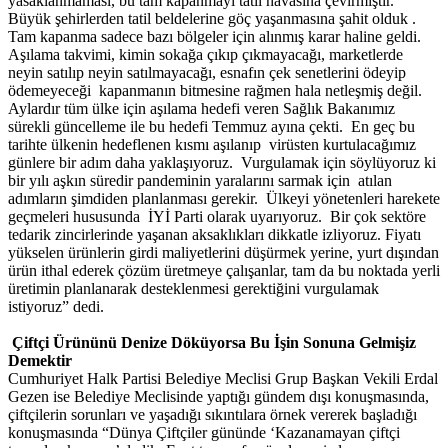
yasaklanmaması, bu tam kapanmayı tatil havasına çevirmiştir.
Büyük şehirlerden tatil beldelerine göç yaşanmasına şahit olduk .
Tam kapanma sadece bazı bölgeler için alınmış karar haline geldi.
Aşılama takvimi, kimin sokağa çıkıp çıkmayacağı, marketlerde
neyin satılıp neyin satılmayacağı, esnafın çek senetlerini ödeyip
ödemeyeceği kapanmanın bitmesine rağmen hala netleşmiş değil.
Aylardır tüm ülke için aşılama hedefi veren Sağlık Bakanımız
sürekli güncelleme ile bu hedefi Temmuz ayına çekti. En geç bu
tarihte ülkenin hedeflenen kısmı aşılanıp virüsten kurtulacağımız
günlere bir adım daha yaklaşıyoruz. Vurgulamak için söylüyoruz ki
bir yılı aşkın süredir pandeminin yaralarını sarmak için atılan
adımların şimdiden planlanması gerekir. Ülkeyi yönetenleri harekete
geçmeleri hususunda İYİ Parti olarak uyarıyoruz. Bir çok sektöre
tedarik zincirlerinde yaşanan aksaklıkları dikkatle izliyoruz. Fiyatı
yükselen ürünlerin girdi maliyetlerini düşürmek yerine, yurt dışından
ürün ithal ederek çözüm üretmeye çalışanlar, tam da bu noktada yerli
üretimin planlanarak desteklenmesi gerektiğini vurgulamak
istiyoruz” dedi.
Çiftçi Ürününü Denize Döküyorsa Bu İşin Sonuna Gelmişiz
Demektir
Cumhuriyet Halk Partisi Belediye Meclisi Grup Başkan Vekili Erdal
Gezen ise Belediye Meclisinde yaptığı gündem dışı konuşmasında,
çiftçilerin sorunları ve yaşadığı sıkıntılara örnek vererek başladığı
konuşmasında “Dünya Çiftçiler gününde ‘Kazanamayan çiftçi