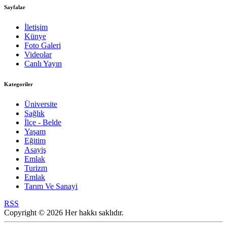
Sayfalar
İletişim
Künye
Foto Galeri
Videolar
Canlı Yayın
Kategoriler
Üniversite
Sağlık
İlçe - Belde
Yaşam
Eğitim
Asayiş
Emlak
Turizm
Emlak
Tarım Ve Sanayi
RSS
Copyright © 2026 Her hakkı saklıdır.