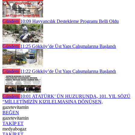
Gündem
10:09
Hayvancılık Destekleme Programı Belli Oldu
Gündem
11:25
Gökköy’de Üst Yapı Çalışmalarına Başlandı
Gündem
11:22
Gökköy’de Üst Yapı Çalışmalarına Başlandı
Gündem
10:01
ATATÜRK’ ÜN HUZURUNDA, 101. YIL SÖZÜ
“MİLLETİMİZİN KIZILELMASINA DÖNÜŞEN,
gazetevitamin
BEĞEN
gazetevitamin
TAKİP ET
medyabogaz
TAKİP ET