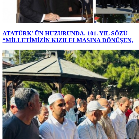
ATATÜRK’ ÜN HUZURUNDA, 101. YIL SÖZÜ
“MİLLETİMİZİN KIZILELMASINA DÖNÜŞEN,