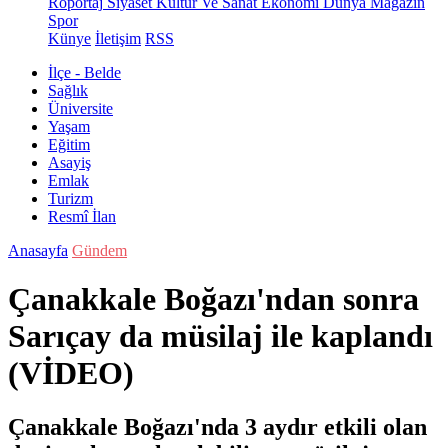
Röportaj
Siyaset
Kültür Ve Sanat
Ekonomi
Dünya
Magazin
Spor
Künye
İletişim
RSS
İlçe - Belde
Sağlık
Üniversite
Yaşam
Eğitim
Asayiş
Emlak
Turizm
Resmî İlan
Anasayfa
Gündem
Çanakkale Boğazı'ndan sonra
Sarıçay da müsilaj ile kaplandı
(VİDEO)
Çanakkale Boğazı'nda 3 aydır etkili olan