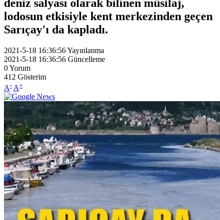
deniz salyası olarak bilinen müsilaj,
lodosun etkisiyle kent merkezinden geçen
Sarıçay'ı da kapladı.
2021-5-18 16:36:56
Yayınlanma
2021-5-18 16:36:56
Güncelleme
0
Yorum
412
Gösterim
-
+
A
A