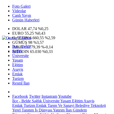
Foto Galeri
Videolar
Canlı Yayın
Günün Haberleri
DOLAR
47,74
%0,25
EURO
55,25
%0,43
G.ALTIN
6.660,55
%2,59
GÜMÜŞ
98
%3,57
İlçe - Belde
IMKB
13.779,39
%-0,14
Sağlık
BITCOIN
65.030
%0,33
Üniversite
Yaşam
Eğitim
Asayiş
Emlak
Turizm
Resmî İlan
Facebook
Twitter
Instagram
Youtube
İlçe - Belde
Sağlık
Üniversite
Yaşam
Eğitim
Asayiş
Emlak
Turizm
Emlak
Tarım Ve Sanayi
Belediye
Teknoloji
Yerel
Tanıtım
İş Dünyası
Yatırım
İlan
Gündem