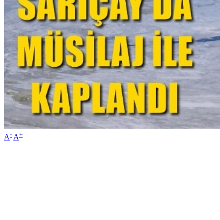
-
+
A
A