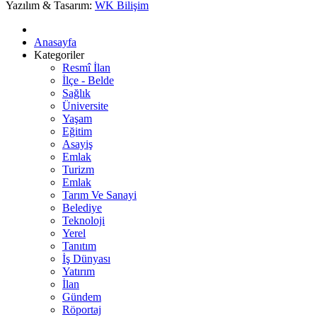
Yazılım & Tasarım:
WK Bilişim
Anasayfa
Kategoriler
Resmî İlan
İlçe - Belde
Sağlık
Üniversite
Yaşam
Eğitim
Asayiş
Emlak
Turizm
Emlak
Tarım Ve Sanayi
Belediye
Teknoloji
Yerel
Tanıtım
İş Dünyası
Yatırım
İlan
Gündem
Röportaj