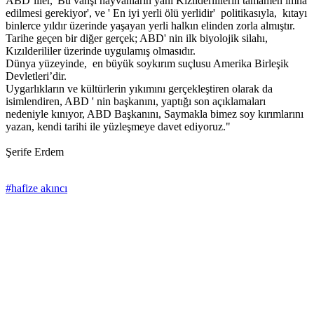
ABD’liler, 'Bu vahşi hayvanların yani Kızılderililerin tamamen imha
edilmesi gerekiyor', ve ' En iyi yerli ölü yerlidir' politikasıyla, kıtayı
binlerce yıldır üzerinde yaşayan yerli halkın elinden zorla almıştır.
Tarihe geçen bir diğer gerçek; ABD' nin ilk biyolojik silahı,
Kızılderililer üzerinde uygulamış olmasıdır.
Dünya yüzeyinde, en büyük soykırım suçlusu Amerika Birleşik
Devletleri’dir.
Uygarlıkların ve kültürlerin yıkımını gerçekleştiren olarak da
isimlendiren, ABD ' nin başkanını, yaptığı son açıklamaları
nedeniyle kınıyor, ABD Başkanını, Saymakla bimez soy kırımlarını
yazan, kendi tarihi ile yüzleşmeye davet ediyoruz."
Şerife Erdem
#hafize akıncı