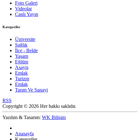
Foto Galeri
Videolar
Canlı Yayın
Kategoriler
Üniversite
Sağlık
İlçe - Belde
Yaşam
Eğitim
Asayiş
Emlak
Turizm
Emlak
Tarım Ve Sanayi
RSS
Copyright © 2026 Her hakkı saklıdır.
Yazılım & Tasarım:
WK Bilişim
Anasayfa
Kategoriler