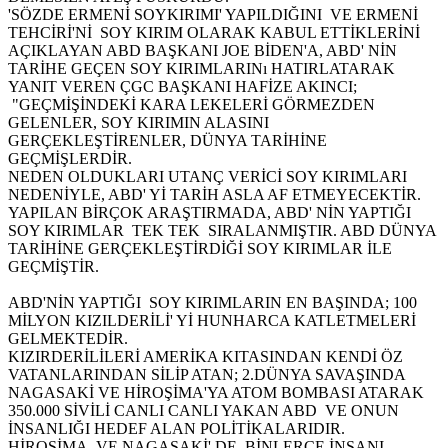
'SÖZDE ERMENİ SOYKIRIMI' YAPILDIĞINI VE ERMENİ
TEHCİRİ'Nİ SOY KIRIM OLARAK KABUL ETTİKLERİNİ
AÇIKLAYAN ABD BAŞKANI JOE BİDEN'A, ABD' NİN
TARİHE GEÇEN SOY KIRIMLARINı HATIRLATARAK
YANIT VEREN ÇGC BAŞKANI HAFİZE AKINCI;
"GEÇMİŞİNDEKİ KARA LEKELERİ GÖRMEZDEN
GELENLER, SOY KIRIMIN ALASINI
GERÇEKLEŞTİRENLER, DÜNYA TARİHİNE
GEÇMİŞLERDİR.
NEDEN OLDUKLARI UTANÇ VERİCİ SOY KIRIMLARI
NEDENİYLE, ABD' Yİ TARİH ASLA AF ETMEYECEKTİR.
YAPILAN BİRÇOK ARAŞTIRMADA, ABD' NİN YAPTIĞI
SOY KIRIMLAR TEK TEK SIRALANMIŞTIR. ABD DÜNYA
TARİHİNE GERÇEKLEŞTİRDİĞİ SOY KIRIMLAR İLE
GEÇMİŞTİR.
ABD'NİN YAPTIĞI SOY KIRIMLARIN EN BAŞINDA; 100
MİLYON KIZILDERİLİ' Yİ HUNHARCA KATLETMELERİ
GELMEKTEDİR.
KIZIRDERİLİLERİ AMERİKA KITASINDAN KENDİ ÖZ
VATANLARINDAN SİLİP ATAN; 2.DÜNYA SAVAŞINDA
NAGASAKİ VE HİROŞİMA'YA ATOM BOMBASI ATARAK
350.000 SİVİLİ CANLI CANLI YAKAN ABD VE ONUN
İNSANLIĞI HEDEF ALAN POLİTİKALARIDIR.
HİROŞİMA VE NAGASAKİ' DE, BİNLERCE İNSANI