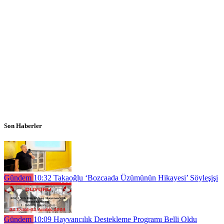
Son Haberler
Gündem
10:32
Takaoğlu ‘Bozcaada Üzümünün Hikayesi’ Söyleşişi
Gündem
10:09
Hayvancılık Destekleme Programı Belli Oldu