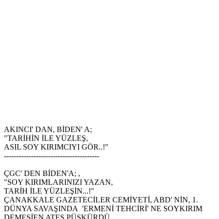
AKINCI' DAN, BİDEN' A;
"TARİHİN İLE YÜZLEŞ,
ASIL SOY KIRIMCIYI GÖR..!"
---------------------------------------
ÇGC' DEN BİDEN'A; ,
"SOY KIRIMLARINIZI YAZAN,
TARİH İLE YÜZLEŞİN...!"
ÇANAKKALE GAZETECİLER CEMİYETİ, ABD' NİN, 1.
DÜNYA SAVAŞINDA 'ERMENİ TEHCİRİ' NE SOYKIRIM
DEMESİEN ATEŞ PÜSKÜRDÜ.