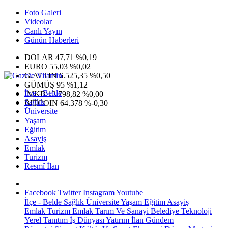
Foto Galeri
Videolar
Canlı Yayın
Günün Haberleri
DOLAR
47,71
%0,19
EURO
55,03
%0,02
G.ALTIN
6.525,35
%0,50
GÜMÜŞ
95
%1,12
İlçe - Belde
IMKB
13.798,82
%0,00
Sağlık
BITCOIN
64.378
%-0,30
Üniversite
Yaşam
Eğitim
Asayiş
Emlak
Turizm
Resmî İlan
Facebook
Twitter
Instagram
Youtube
İlçe - Belde
Sağlık
Üniversite
Yaşam
Eğitim
Asayiş
Emlak
Turizm
Emlak
Tarım Ve Sanayi
Belediye
Teknoloji
Yerel
Tanıtım
İş Dünyası
Yatırım
İlan
Gündem