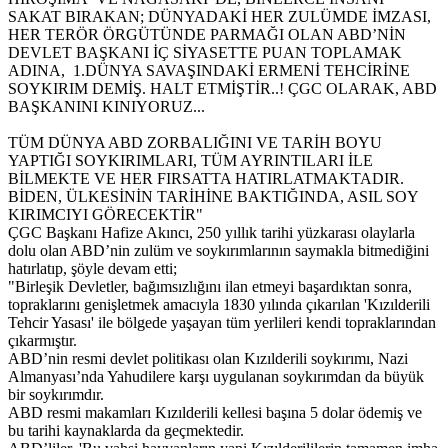
SAKAT BIRAKAN; DÜNYADAKİ HER ZULÜMDE İMZASI,
HER TERÖR ÖRGÜTÜNDE PARMAĞI OLAN ABD’NİN
DEVLET BAŞKANI İÇ SİYASETTE PUAN TOPLAMAK
ADINA, 1.DÜNYA SAVAŞINDAKİ ERMENİ TEHCİRİNE
SOYKIRIM DEMİŞ. HALT ETMİŞTİR..! ÇGC OLARAK, ABD
BAŞKANINI KINIYORUZ...
TÜM DÜNYA ABD ZORBALIĞINI VE TARİH BOYU
YAPTIĞI SOYKIRIMLARI, TÜM AYRINTILARI İLE
BİLMEKTE VE HER FIRSATTA HATIRLATMAKTADIR.
BİDEN, ÜLKESİNİN TARİHİNE BAKTIĞINDA, ASIL SOY
KIRIMCIYI GÖRECEKTİR"
ÇGC Başkanı Hafize Akıncı, 250 yıllık tarihi yüzkarası olaylarla
dolu olan ABD’nin zulüm ve soykırımlarının saymakla bitmediğini
hatırlatıp, şöyle devam etti;
"Birleşik Devletler, bağımsızlığını ilan etmeyi başardıktan sonra,
topraklarını genişletmek amacıyla 1830 yılında çıkarılan 'Kızılderili
Tehcir Yasası' ile bölgede yaşayan tüm yerlileri kendi topraklarından
çıkarmıştır.
ABD’nin resmi devlet politikası olan Kızılderili soykırımı, Nazi
Almanyası’nda Yahudilere karşı uygulanan soykırımdan da büyük
bir soykırımdır.
ABD resmi makamları Kızılderili kellesi başına 5 dolar ödemiş ve
bu tarihi kaynaklarda da geçmektedir.