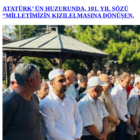
ATATÜRK’ ÜN HUZURUNDA, 101. YIL SÖZÜ
“MİLLETİMİZİN KIZILELMASINA DÖNÜŞEN,