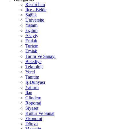
Resmî İlan
İlçe - Belde
Sağlık
Üniversite
Yaşam
Eğitim
Asayiş
Emlak
Turizm
Emlak
Tarım Ve Sanayi
Belediye
Teknoloji
Yerel
Tanıtım
İş Dünyası
Yatırım
İlan
Gündem
Röportaj
Siyaset
Kültür Ve Sanat
Ekonomi
Dünya
Magazin