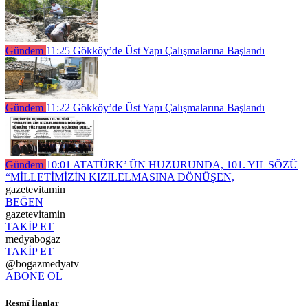
Gündem
11:25
Gökköy’de Üst Yapı Çalışmalarına Başlandı
Gündem
11:22
Gökköy’de Üst Yapı Çalışmalarına Başlandı
Gündem
10:01
ATATÜRK’ ÜN HUZURUNDA, 101. YIL SÖZÜ
“MİLLETİMİZİN KIZILELMASINA DÖNÜŞEN,
gazetevitamin
BEĞEN
gazetevitamin
TAKİP ET
medyabogaz
TAKİP ET
@bogazmedyatv
ABONE OL
Resmî İlanlar