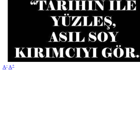
-
+
A
A