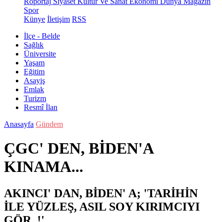
Röportaj
Siyaset
Kültür Ve Sanat
Ekonomi
Dünya
Magazin
Spor
Künye
İletişim
RSS
İlçe - Belde
Sağlık
Üniversite
Yaşam
Eğitim
Asayiş
Emlak
Turizm
Resmî İlan
Anasayfa
Gündem
ÇGC' DEN, BİDEN'A
KINAMA...
AKINCI' DAN, BİDEN' A; 'TARİHİN
İLE YÜZLEŞ, ASIL SOY KIRIMCIYI
GÖR..!'