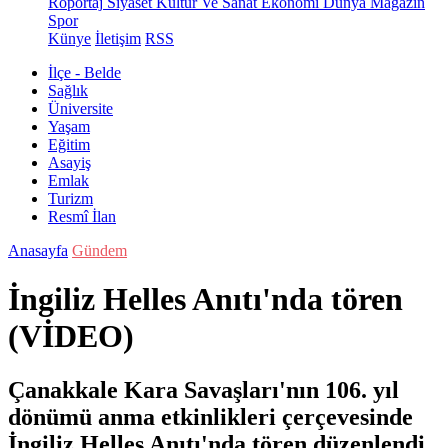
Röportaj
Siyaset
Kültür Ve Sanat
Ekonomi
Dünya
Magazin
Spor
Künye
İletişim
RSS
İlçe - Belde
Sağlık
Üniversite
Yaşam
Eğitim
Asayiş
Emlak
Turizm
Resmî İlan
Anasayfa
Gündem
İngiliz Helles Anıtı'nda tören
(VİDEO)
Çanakkale Kara Savaşları'nın 106. yıl
dönümü anma etkinlikleri çerçevesinde
İngiliz Helles Anıtı'nda tören düzenlendi.