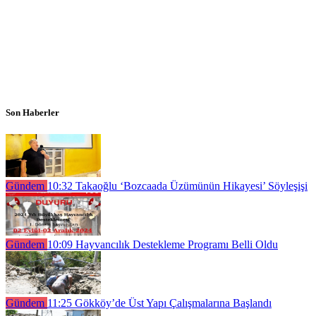
Son Haberler
Gündem
10:32
Takaoğlu ‘Bozcaada Üzümünün Hikayesi’ Söyleşişi
Gündem
10:09
Hayvancılık Destekleme Programı Belli Oldu
Gündem
11:25
Gökköy’de Üst Yapı Çalışmalarına Başlandı