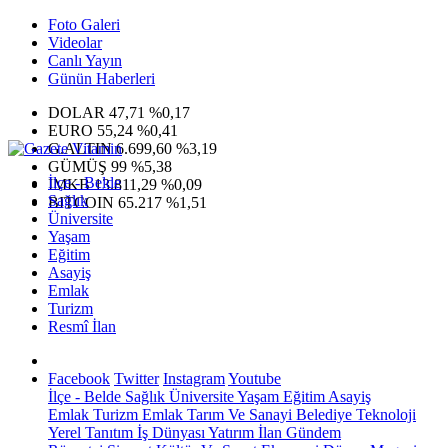
Foto Galeri
Videolar
Canlı Yayın
Günün Haberleri
DOLAR
47,71
%0,17
EURO
55,24
%0,41
G.ALTIN
6.699,60
%3,19
GÜMÜŞ
99
%5,38
İlçe - Belde
IMKB
13.811,29
%0,09
Sağlık
BITCOIN
65.217
%1,51
Üniversite
Yaşam
Eğitim
Asayiş
Emlak
Turizm
Resmî İlan
Facebook
Twitter
Instagram
Youtube
İlçe - Belde
Sağlık
Üniversite
Yaşam
Eğitim
Asayiş
Emlak
Turizm
Emlak
Tarım Ve Sanayi
Belediye
Teknoloji
Yerel
Tanıtım
İş Dünyası
Yatırım
İlan
Gündem