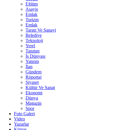
Eğitim
Asayiş
Emlak
Turizm
Emlak
Tarım Ve Sanayi
Belediye
Teknoloji
Yerel
Tanıtım
İş Dünyası
Yatırım
İlan
Gündem
Röportaj
Siyaset
Kültür Ve Sanat
Ekonomi
Dünya
Magazin
Spor
Foto Galeri
Video
Yazarlar
Künye