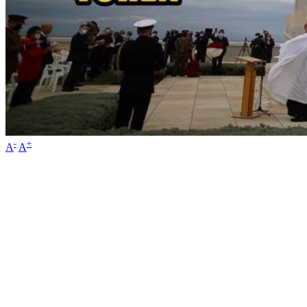
-
+
A
A