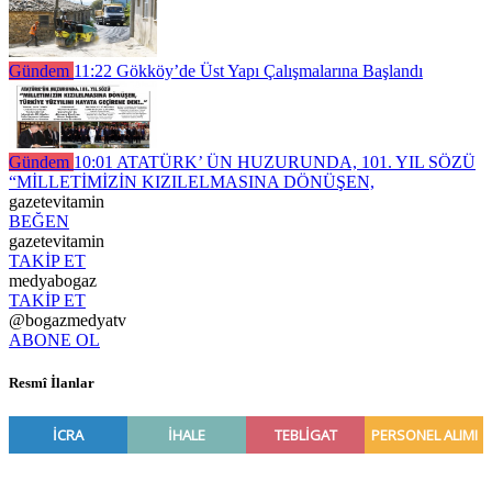
Gündem
11:22
Gökköy’de Üst Yapı Çalışmalarına Başlandı
Gündem
10:01
ATATÜRK’ ÜN HUZURUNDA, 101. YIL SÖZÜ
“MİLLETİMİZİN KIZILELMASINA DÖNÜŞEN,
gazetevitamin
BEĞEN
gazetevitamin
TAKİP ET
medyabogaz
TAKİP ET
@bogazmedyatv
ABONE OL
Resmî İlanlar