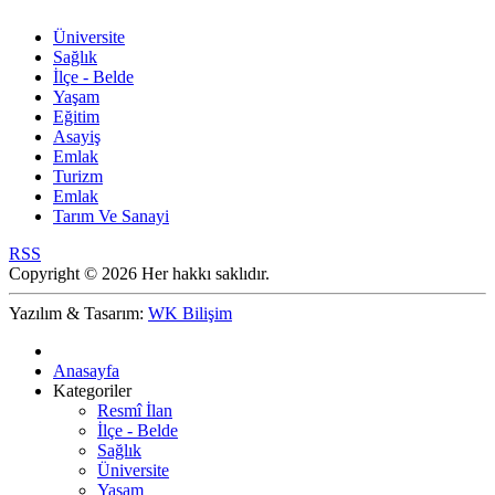
Üniversite
Sağlık
İlçe - Belde
Yaşam
Eğitim
Asayiş
Emlak
Turizm
Emlak
Tarım Ve Sanayi
RSS
Copyright © 2026 Her hakkı saklıdır.
Yazılım & Tasarım:
WK Bilişim
Anasayfa
Kategoriler
Resmî İlan
İlçe - Belde
Sağlık
Üniversite
Yaşam