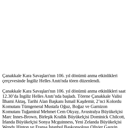
Çanakkale Kara Savaşları'nın 106. yıl dönümü anma etkinlikleri
çerçevesinde İngiliz Helles Anıtı'nda tören düzenlendi.
Çanakkale Kara Savaşları'nın 106. yıl dönümü anma etkinlikleri saat
12.30’da İngiliz Helles Anıtı’nda başladı. Törene Çanakkale Valisi
İlhami Aktaş, Tarihi Alan Başkanı İsmail Kaşdemir, 2’nci Kolordu
Komutanı Tümgeneral Mustafa Oğuz, Boğaz ve Garnizon
Komutanı Tuğamiral Mehmet Cem Okyay, Avustralya Büyükelçisi
Marc Innes-Brown, Birleşik Krallık Büyükelçisi Dominick Chilcott,
İrlanda Büyükelçisi Sonya Mcguinness, Yeni Zelanda Büyükelçisi
Wendy Hinton ve Fransa İstanbul Başkonsolosu Olivier Gauvin