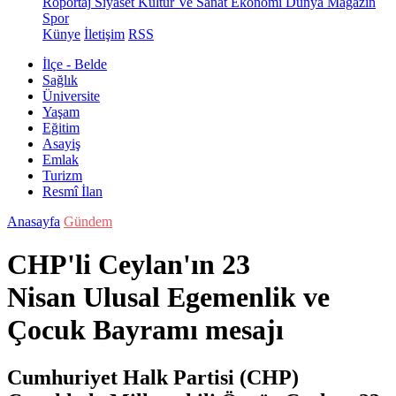
Röportaj
Siyaset
Kültür Ve Sanat
Ekonomi
Dünya
Magazin
Spor
Künye
İletişim
RSS
İlçe - Belde
Sağlık
Üniversite
Yaşam
Eğitim
Asayiş
Emlak
Turizm
Resmî İlan
Anasayfa
Gündem
CHP'li Ceylan'ın 23
Nisan Ulusal Egemenlik ve
Çocuk Bayramı mesajı
Cumhuriyet Halk Partisi (CHP)