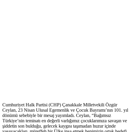
Cumhuriyet Halk Partisi (CHP) Çanakkale Milletvekili Özgür
Ceylan, 23 Nisan Ulusal Egemenlik ve Çocuk Bayramı’nın 101. yıl
dönümü sebebiyle bir mesaj yayımladı. Ceylan, “Bağımsız
Türkiye’nin teminatı en değerli varlığımız çocuklarımıza savaşın ve
şiddetin son bulduğu, gelecek kaygısı taşımadan huzur içinde
yaşayacakları, müreffeh bir Ülke inşa etmek hepimizin ortak hedefi