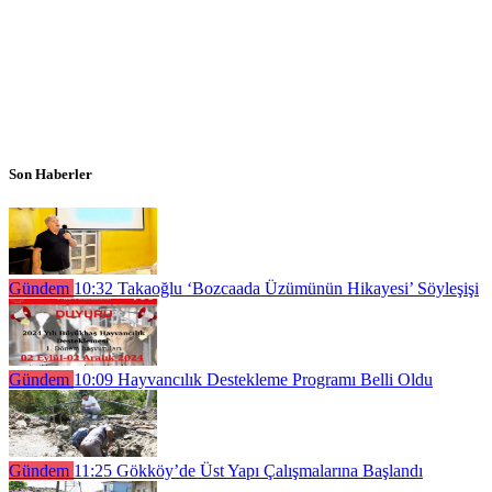
Son Haberler
Gündem
10:32
Takaoğlu ‘Bozcaada Üzümünün Hikayesi’ Söyleşişi
Gündem
10:09
Hayvancılık Destekleme Programı Belli Oldu
Gündem
11:25
Gökköy’de Üst Yapı Çalışmalarına Başlandı