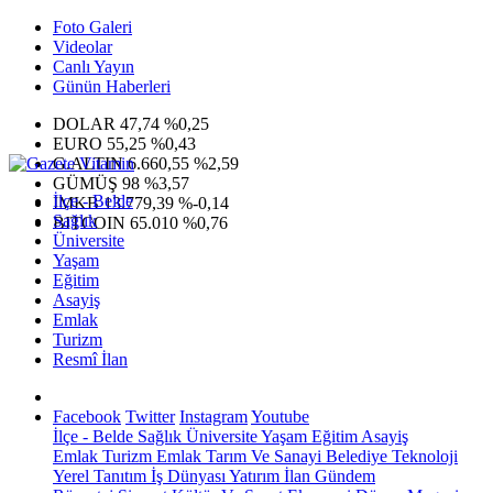
Foto Galeri
Videolar
Canlı Yayın
Günün Haberleri
DOLAR
47,74
%0,25
EURO
55,25
%0,43
G.ALTIN
6.660,55
%2,59
GÜMÜŞ
98
%3,57
İlçe - Belde
IMKB
13.779,39
%-0,14
Sağlık
BITCOIN
65.010
%0,76
Üniversite
Yaşam
Eğitim
Asayiş
Emlak
Turizm
Resmî İlan
Facebook
Twitter
Instagram
Youtube
İlçe - Belde
Sağlık
Üniversite
Yaşam
Eğitim
Asayiş
Emlak
Turizm
Emlak
Tarım Ve Sanayi
Belediye
Teknoloji
Yerel
Tanıtım
İş Dünyası
Yatırım
İlan
Gündem