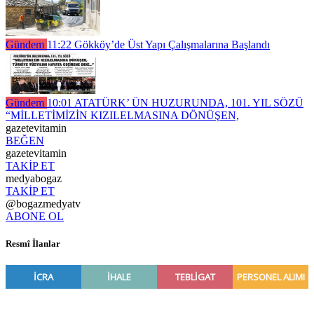
Gündem
11:22
Gökköy’de Üst Yapı Çalışmalarına Başlandı
Gündem
10:01
ATATÜRK’ ÜN HUZURUNDA, 101. YIL SÖZÜ
“MİLLETİMİZİN KIZILELMASINA DÖNÜŞEN,
gazetevitamin
BEĞEN
gazetevitamin
TAKİP ET
medyabogaz
TAKİP ET
@bogazmedyatv
ABONE OL
Resmî İlanlar