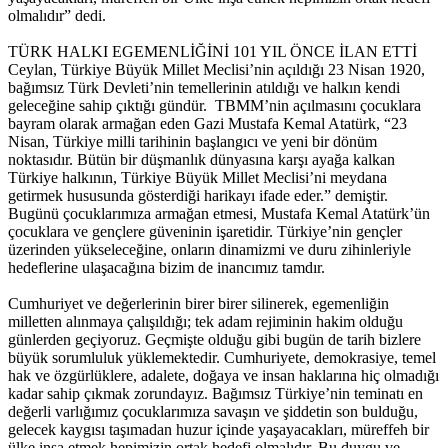
olmalıdır” dedi.
TÜRK HALKI EGEMENLİĞİNİ 101 YIL ÖNCE İLAN ETTİ
Ceylan, Türkiye Büyük Millet Meclisi’nin açıldığı 23 Nisan 1920,
bağımsız Türk Devleti’nin temellerinin atıldığı ve halkın kendi
geleceğine sahip çıktığı gündür. TBMM’nin açılmasını çocuklara
bayram olarak armağan eden Gazi Mustafa Kemal Atatürk, “23
Nisan, Türkiye milli tarihinin başlangıcı ve yeni bir dönüm
noktasıdır. Bütün bir düşmanlık dünyasına karşı ayağa kalkan
Türkiye halkının, Türkiye Büyük Millet Meclisi’ni meydana
getirmek hususunda gösterdiği harikayı ifade eder.” demiştir.
Bugünü çocuklarımıza armağan etmesi, Mustafa Kemal Atatürk’ün
çocuklara ve gençlere güveninin işaretidir. Türkiye’nin gençler
üzerinden yükseleceğine, onların dinamizmi ve duru zihinleriyle
hedeflerine ulaşacağına bizim de inancımız tamdır.
Cumhuriyet ve değerlerinin birer birer silinerek, egemenliğin
milletten alınmaya çalışıldığı; tek adam rejiminin hakim olduğu
günlerden geçiyoruz. Geçmişte olduğu gibi bugün de tarih bizlere
büyük sorumluluk yüklemektedir. Cumhuriyete, demokrasiye, temel
hak ve özgürlüklere, adalete, doğaya ve insan haklarına hiç olmadığı
kadar sahip çıkmak zorundayız. Bağımsız Türkiye’nin teminatı en
değerli varlığımız çocuklarımıza savaşın ve şiddetin son bulduğu,
gelecek kaygısı taşımadan huzur içinde yaşayacakları, müreffeh bir
ülke inşa etmek hepimizin ortak hedefi olmalıdır. Bu duygu ve