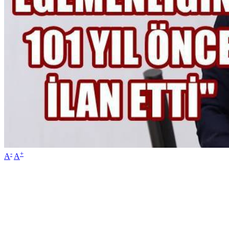
-
+
A
A