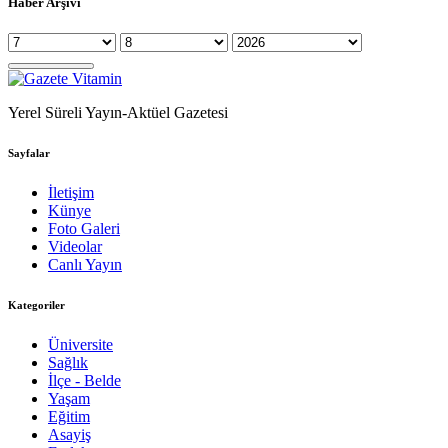
Haber Arşivi
Yerel Süreli Yayın-Aktüel Gazetesi
Sayfalar
İletişim
Künye
Foto Galeri
Videolar
Canlı Yayın
Kategoriler
Üniversite
Sağlık
İlçe - Belde
Yaşam
Eğitim
Asayiş