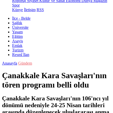
Röportaj
Siyaset
Kültür Ve Sanat
Ekonomi
Dünya
Magazin
Spor
Künye
İletişim
RSS
İlçe - Belde
Sağlık
Üniversite
Yaşam
Eğitim
Asayiş
Emlak
Turizm
Resmî İlan
Anasayfa
Gündem
Çanakkale Kara Savaşları'nın
tören programı belli oldu
Çanakkale Kara Savaşları'nın 106'ncı yıl
dönümü nedeniyle 24-25 Nisan tarihleri
arasında düzenlenecek uluslararası anma