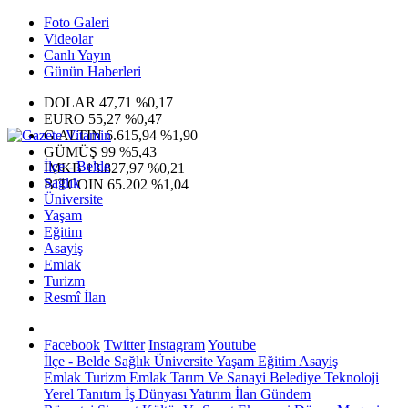
Foto Galeri
Videolar
Canlı Yayın
Günün Haberleri
DOLAR
47,71
%0,17
EURO
55,27
%0,47
G.ALTIN
6.615,94
%1,90
GÜMÜŞ
99
%5,43
İlçe - Belde
IMKB
13.827,97
%0,21
Sağlık
BITCOIN
65.202
%1,04
Üniversite
Yaşam
Eğitim
Asayiş
Emlak
Turizm
Resmî İlan
Facebook
Twitter
Instagram
Youtube
İlçe - Belde
Sağlık
Üniversite
Yaşam
Eğitim
Asayiş
Emlak
Turizm
Emlak
Tarım Ve Sanayi
Belediye
Teknoloji
Yerel
Tanıtım
İş Dünyası
Yatırım
İlan
Gündem