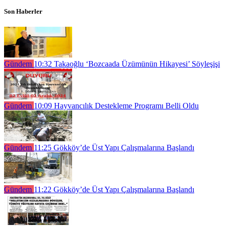
Son Haberler
Gündem
10:32
Takaoğlu ‘Bozcaada Üzümünün Hikayesi’ Söyleşişi
Gündem
10:09
Hayvancılık Destekleme Programı Belli Oldu
Gündem
11:25
Gökköy’de Üst Yapı Çalışmalarına Başlandı
Gündem
11:22
Gökköy’de Üst Yapı Çalışmalarına Başlandı