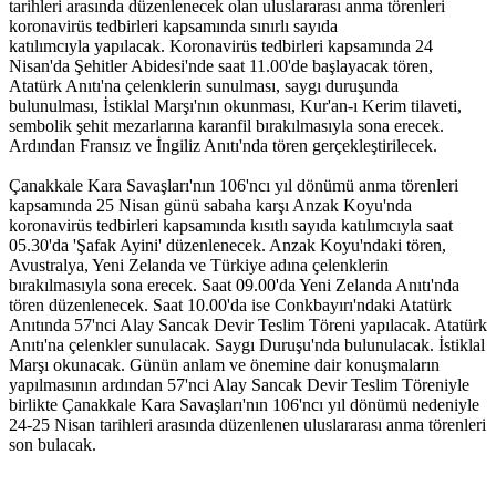
tarihleri arasında düzenlenecek olan uluslararası anma törenleri
koronavirüs tedbirleri kapsamında sınırlı sayıda
katılımcıyla yapılacak. Koronavirüs tedbirleri kapsamında 24
Nisan'da Şehitler Abidesi'nde saat 11.00'de başlayacak tören,
Atatürk Anıtı'na çelenklerin sunulması, saygı duruşunda
bulunulması, İstiklal Marşı'nın okunması, Kur'an-ı Kerim tilaveti,
sembolik şehit mezarlarına karanfil bırakılmasıyla sona erecek.
Ardından Fransız ve İngiliz Anıtı'nda tören gerçekleştirilecek.
Çanakkale Kara Savaşları'nın 106'ncı yıl dönümü anma törenleri
kapsamında 25 Nisan günü sabaha karşı Anzak Koyu'nda
koronavirüs tedbirleri kapsamında kısıtlı sayıda katılımcıyla saat
05.30'da 'Şafak Ayini' düzenlenecek. Anzak Koyu'ndaki tören,
Avustralya, Yeni Zelanda ve Türkiye adına çelenklerin
bırakılmasıyla sona erecek. Saat 09.00'da Yeni Zelanda Anıtı'nda
tören düzenlenecek. Saat 10.00'da ise Conkbayırı'ndaki Atatürk
Anıtında 57'nci Alay Sancak Devir Teslim Töreni yapılacak. Atatürk
Anıtı'na çelenkler sunulacak. Saygı Duruşu'nda bulunulacak. İstiklal
Marşı okunacak. Günün anlam ve önemine dair konuşmaların
yapılmasının ardından 57'nci Alay Sancak Devir Teslim Töreniyle
birlikte Çanakkale Kara Savaşları'nın 106'ncı yıl dönümü nedeniyle
24-25 Nisan tarihleri arasında düzenlenen uluslararası anma törenleri
son bulacak.