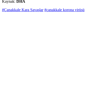
Kaynak:
DHA
#Çanakkale Kara Savaşlar
#çanakkale korona virüsü