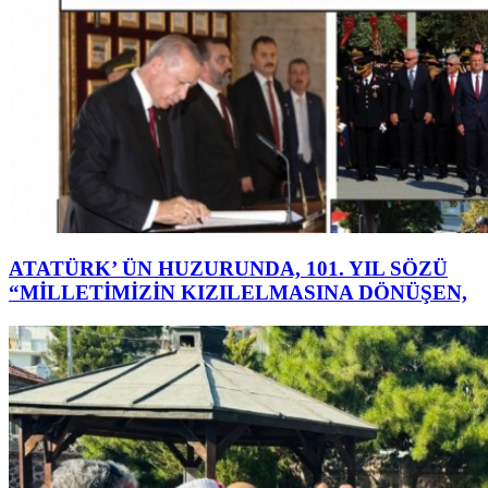
ATATÜRK’ ÜN HUZURUNDA, 101. YIL SÖZÜ
“MİLLETİMİZİN KIZILELMASINA DÖNÜŞEN,