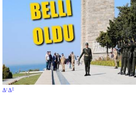
-
+
A
A