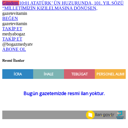
Gündem
10:01
ATATÜRK’ ÜN HUZURUNDA, 101. YIL SÖZÜ
“MİLLETİMİZİN KIZILELMASINA DÖNÜŞEN,
gazetevitamin
BEĞEN
gazetevitamin
TAKİP ET
medyabogaz
TAKİP ET
@bogazmedyatv
ABONE OL
Resmî İlanlar