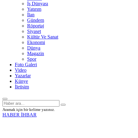
İş Dünyası
Yatırım
İlan
Gündem
Röportaj
Siyaset
Kültür Ve Sanat
Ekonomi
Dünya
Magazin
Spor
Foto Galeri
Video
Yazarlar
Künye
İletişim
Aramak için bir kelime yazınız.
HABER İHBAR