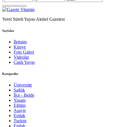
Yerel Süreli Yayın-Aktüel Gazetesi
Sayfalar
İletişim
Künye
Foto Galeri
Videolar
Canlı Yayın
Kategoriler
Üniversite
Sağlık
İlçe - Belde
Yaşam
Eğitim
Asayiş
Emlak
Turizm
Emlak