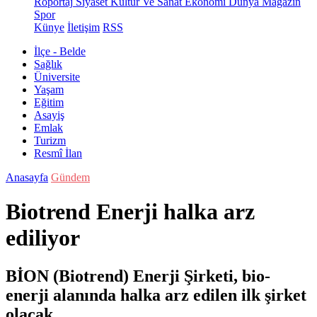
Röportaj
Siyaset
Kültür Ve Sanat
Ekonomi
Dünya
Magazin
Spor
Künye
İletişim
RSS
İlçe - Belde
Sağlık
Üniversite
Yaşam
Eğitim
Asayiş
Emlak
Turizm
Resmî İlan
Anasayfa
Gündem
Biotrend Enerji halka arz
ediliyor
BİON (Biotrend) Enerji Şirketi, bio-
enerji alanında halka arz edilen ilk şirket
olacak.