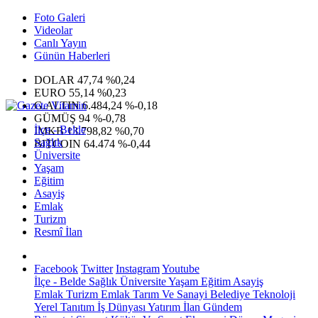
Foto Galeri
Videolar
Canlı Yayın
Günün Haberleri
DOLAR
47,74
%0,24
EURO
55,14
%0,23
G.ALTIN
6.484,24
%-0,18
GÜMÜŞ
94
%-0,78
İlçe - Belde
IMKB
13.798,82
%0,70
Sağlık
BITCOIN
64.474
%-0,44
Üniversite
Yaşam
Eğitim
Asayiş
Emlak
Turizm
Resmî İlan
Facebook
Twitter
Instagram
Youtube
İlçe - Belde
Sağlık
Üniversite
Yaşam
Eğitim
Asayiş
Emlak
Turizm
Emlak
Tarım Ve Sanayi
Belediye
Teknoloji
Yerel
Tanıtım
İş Dünyası
Yatırım
İlan
Gündem