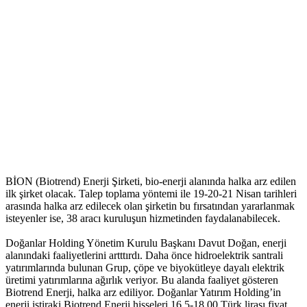
BİON (Biotrend) Enerji Şirketi, bio-enerji alanında halka arz edilen
ilk şirket olacak. Talep toplama yöntemi ile 19-20-21 Nisan tarihleri
arasında halka arz edilecek olan şirketin bu fırsatından yararlanmak
isteyenler ise, 38 aracı kuruluşun hizmetinden faydalanabilecek.
Doğanlar Holding Yönetim Kurulu Başkanı Davut Doğan, enerji
alanındaki faaliyetlerini artttırdı. Daha önce hidroelektrik santrali
yatırımlarında bulunan Grup, çöpe ve biyokütleye dayalı elektrik
üretimi yatırımlarına ağırlık veriyor. Bu alanda faaliyet gösteren
Biotrend Enerji, halka arz ediliyor. Doğanlar Yatırım Holding’in
enerji iştiraki Biotrend Enerji hisseleri 16.5-18.00 Türk lirası fiyat