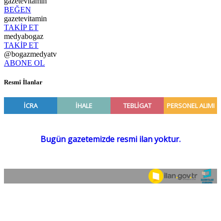
gazetevitamin
BEĞEN
gazetevitamin
TAKİP ET
medyabogaz
TAKİP ET
@bogazmedyatv
ABONE OL
Resmî İlanlar