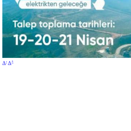
-
+
A
A