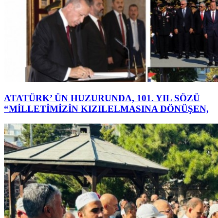
ATATÜRK’ ÜN HUZURUNDA, 101. YIL SÖZÜ
“MİLLETİMİZİN KIZILELMASINA DÖNÜŞEN,