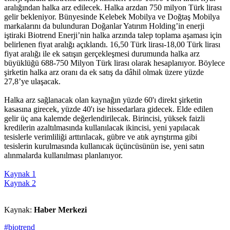
aralığından halka arz edilecek. Halka arzdan 750 milyon Türk lirası
gelir bekleniyor. Bünyesinde Kelebek Mobilya ve Doğtaş Mobilya
markalarını da bulunduran Doğanlar Yatırım Holding’in enerji
iştiraki Biotrend Enerji’nin halka arzında talep toplama aşaması için
belirlenen fiyat aralığı açıklandı. 16,50 Türk lirası-18,00 Türk lirası
fiyat aralığı ile ek satışın gerçekleşmesi durumunda halka arz
büyüklüğü 688-750 Milyon Türk lirası olarak hesaplanıyor. Böylece
şirketin halka arz oranı da ek satış da dâhil olmak üzere yüzde
27,8’ye ulaşacak.
Halka arz sağlanacak olan kaynağın yüzde 60'ı direkt şirketin
kasasına girecek, yüzde 40'ı ise hissedarlara gidecek. Elde edilen
gelir üç ana kalemde değerlendirilecak. Birincisi, yüksek faizli
kredilerin azaltılmasında kullanılacak ikincisi, yeni yapılacak
tesislerle verimliliği arttırılacak, gübre ve atık ayrıştırma gibi
tesislerin kurulmasında kullanıcak üçüncüsünün ise, yeni satın
alınmalarda kullanılması planlanıyor.
Kaynak 1
Kaynak 2
Kaynak:
Haber Merkezi
#biotrend