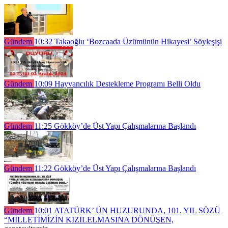
Gündem
10:32
Takaoğlu ‘Bozcaada Üzümünün Hikayesi’ Söyleşişi
Gündem
10:09
Hayvancılık Destekleme Programı Belli Oldu
Gündem
11:25
Gökköy’de Üst Yapı Çalışmalarına Başlandı
Gündem
11:22
Gökköy’de Üst Yapı Çalışmalarına Başlandı
Gündem
10:01
ATATÜRK’ ÜN HUZURUNDA, 101. YIL SÖZÜ
“MİLLETİMİZİN KIZILELMASINA DÖNÜŞEN,