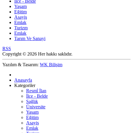
İlçe - Belde
Yaşam
Eğitim
Asayiş
Emlak
Turizm
Emlak
Tarım Ve Sanayi
RSS
Copyright © 2026 Her hakkı saklıdır.
Yazılım & Tasarım:
WK Bilişim
Anasayfa
Kategoriler
Resmî İlan
İlçe - Belde
Sağlık
Üniversite
Yaşam
Eğitim
Asayiş
Emlak