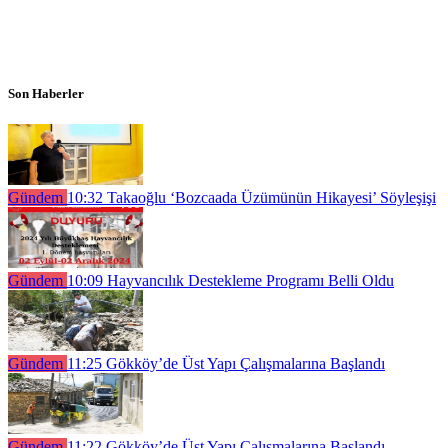
Son Haberler
Gündem
10:32
Takaoğlu ‘Bozcaada Üzümünün Hikayesi’ Söyleşişi
Gündem
10:09
Hayvancılık Destekleme Programı Belli Oldu
Gündem
11:25
Gökköy’de Üst Yapı Çalışmalarına Başlandı
Gündem
11:22
Gökköy’de Üst Yapı Çalışmalarına Başlandı