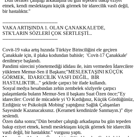
"Dün beraber çalıştığı arkadaşına bu gün tepeden bakıp eziyet
etmek, kendi meslektaşını küçük görmek bir idarecilik vasfı değil,
bir hastalıktır."
------------------------------------
VAKA ARTIŞINDA 1. OLAN ÇANAKKALE'DE,
STK'LARIN SÖZLERİ ÇOK SERTLEŞTİ...
------------------------------------
Covit-19 vaka artış hızında Türkiye Birinciliğini ele geçiren
Çanakkale için, il plaka kodundan bahisle; 'Covit-17 Çanakkale'
denilmeye başlandı.
Pandimi sürecini yönetemediği ididası ile, isim vermeden İdarecilere
yüklenen Memur-Sen il Başkanı;"MESLEKTAŞINI KÜÇÜK
GÖRMEK, İDARECİLİK VASFI DEĞİL, BİR
HASTALIKTIR..." şeklirde çarpıcı bir ifade kullandı.
Sosyal medya hesabından zehin zembelek sözlyerle çarpıcı
palaşımlarda bulann Memur-Sen il başkanı Suat Özen önce;"Ey
idareciler: Covid ile mücadele yi 'O Kırdığınız, Küçük Gördüğünüz,
Ezdiğiniz ve Psikolojik Mobing' yaptığınız Sağlık Çalışanları
Sayesinde Kazanacaksınız. (Kerameti kendinizde Sanmayın.)" diye
seslendi.
Özen daha sonra;"Dün beraber çalıştığı arkadaşına bu gün tepeden
bakıp eziyet etmek, kendi meslektaşını küçük görmek bir idarecilik
vasfı değil, bir hastalıktır." vurgusu yaptı.