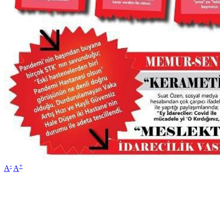
-
+
A
A