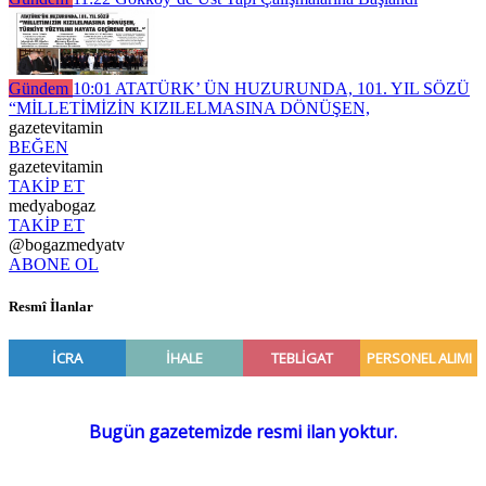
Gündem
10:01
ATATÜRK’ ÜN HUZURUNDA, 101. YIL SÖZÜ
“MİLLETİMİZİN KIZILELMASINA DÖNÜŞEN,
gazetevitamin
BEĞEN
gazetevitamin
TAKİP ET
medyabogaz
TAKİP ET
@bogazmedyatv
ABONE OL
Resmî İlanlar