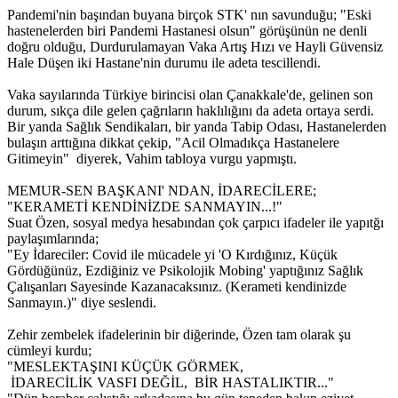
Pandemi'nin başından buyana birçok STK' nın savunduğu; "Eski
hastenelerden biri Pandemi Hastanesi olsun" görüşünün ne denli
doğru olduğu, Durdurulamayan Vaka Artış Hızı ve Hayli Güvensiz
Hale Düşen iki Hastane'nin durumu ile adeta tescillendi.
Vaka sayılarında Türkiye birincisi olan Çanakkale'de, gelinen son
durum, sıkça dile gelen çağrıların haklılığını da adeta ortaya serdi.
Bir yanda Sağlık Sendikaları, bir yanda Tabip Odası, Hastanelerden
bulaşın arttığına dikkat çekip, "Acil Olmadıkça Hastanelere
Gitimeyin" diyerek, Vahim tabloya vurgu yapmıştı.
MEMUR-SEN BAŞKANI' NDAN, İDARECİLERE;
"KERAMETİ KENDİNİZDE SANMAYIN...!"
Suat Özen, sosyal medya hesabından çok çarpıcı ifadeler ile yapıtğı
paylaşımlarında;
"Ey İdareciler: Covid ile mücadele yi 'O Kırdığınız, Küçük
Gördüğünüz, Ezdiğiniz ve Psikolojik Mobing' yaptığınız Sağlık
Çalışanları Sayesinde Kazanacaksınız. (Kerameti kendinizde
Sanmayın.)" diye seslendi.
Zehir zembelek ifadelerinin bir diğerinde, Özen tam olarak şu
cümleyi kurdu;
"MESLEKTAŞINI KÜÇÜK GÖRMEK,
İDARECİLİK VASFI DEĞİL, BİR HASTALIKTIR..."