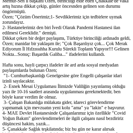
Memur-Sen il başkanı Özen, birinciliği elde eden Çnakkale'de vaka
artış hızına dikkat çekip, günler öncesnden gelinen son durumu
öngörmüştü.
Özen; "Çözüm Önerimiz;1- Sevdiklerimiz için tedbirlere uymak
zorundayız.
2- Hastanelerimiz den biri İvedi Olarak Pandemi Hastanesi ilan
edilmesi Gereklidir." demişti.
Dikkat çeken bir değer paylaşımı, Türktiye birinciliği ardınadn geldi,
Özen; manidar bir yaklaşım ile; "Çok Başarılıyız çok... Çok Merak
Ediyorum İl Hıfzıssıhha Kurulu Sürekli Toplantı Yapıyor!!! Gelinen
Nokta...Sonuç: Başardık Galiba..." ifadelerini kullandı.
Hafta sonu, hayli çarpıcı ifadeler ile ard arda sosyal medyadan
paylaşımlarda bulunan Özen;
"1- Cumhurbaşkanlığı Genelgesine göre Engelli çalışanlar idari
izinli sayılacaktır.
2- Esnek Mesai Uygulaması İlimizde Valiliğin yayınlamış olduğu
yazı ile 10-16 saatleri arasında uygulanması gerekmektedir, ben
böyle karar verdim ile olmaz.
3- Çalışan Bakanlığa mülakata gider, idareci görevlendirme
yapmamak için mevzuatın yeni kolu "ama" ya "lakin" e başvurur.
4- MAE Devlet Hastanesinde Çalışanlarımız için özellikle "Covid
Yoğun Bakım" görevlendirmeleri ile ilgili çalışanı nasıl bezdiririz
düşüncesi hakim, yazık...
5- Çanakkale Sağlık teşkilatında; biz bu gün ne karar alırsak