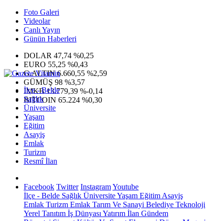
Foto Galeri
Videolar
Canlı Yayın
Günün Haberleri
DOLAR
47,74
%0,25
EURO
55,25
%0,43
G.ALTIN
6.660,55
%2,59
GÜMÜŞ
98
%3,57
İlçe - Belde
IMKB
13.779,39
%-0,14
Sağlık
BITCOIN
65.224
%0,30
Üniversite
Yaşam
Eğitim
Asayiş
Emlak
Turizm
Resmî İlan
Facebook
Twitter
Instagram
Youtube
İlçe - Belde
Sağlık
Üniversite
Yaşam
Eğitim
Asayiş
Emlak
Turizm
Emlak
Tarım Ve Sanayi
Belediye
Teknoloji
Yerel
Tanıtım
İş Dünyası
Yatırım
İlan
Gündem