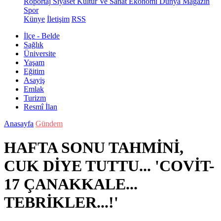
Röportaj
Siyaset
Kültür Ve Sanat
Ekonomi
Dünya
Magazin
Spor
Künye
İletişim
RSS
İlçe - Belde
Sağlık
Üniversite
Yaşam
Eğitim
Asayiş
Emlak
Turizm
Resmî İlan
Anasayfa
Gündem
HAFTA SONU TAHMİNİ,
CUK DİYE TUTTU... 'COVİT-
17 ÇANAKKALE...
TEBRİKLER...!'