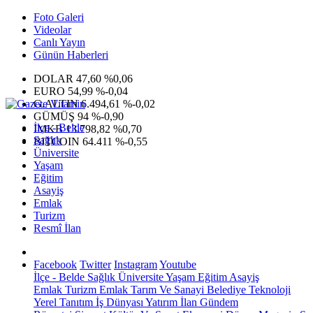
Foto Galeri
Videolar
Canlı Yayın
Günün Haberleri
DOLAR
47,60
%0,06
EURO
54,99
%-0,04
G.ALTIN
6.494,61
%-0,02
GÜMÜŞ
94
%-0,90
İlçe - Belde
IMKB
13.798,82
%0,70
Sağlık
BITCOIN
64.411
%-0,55
Üniversite
Yaşam
Eğitim
Asayiş
Emlak
Turizm
Resmî İlan
Facebook
Twitter
Instagram
Youtube
İlçe - Belde
Sağlık
Üniversite
Yaşam
Eğitim
Asayiş
Emlak
Turizm
Emlak
Tarım Ve Sanayi
Belediye
Teknoloji
Yerel
Tanıtım
İş Dünyası
Yatırım
İlan
Gündem