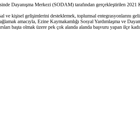
nde Dayanışma Merkezi (SODAM) tarafından gerçekleştirilen 2021 Ku
al ve kişisel gelişimlerini desteklemek, toplumsal entegrasyonlarını gel
rini sağlamak amacıyla, Ezine Kaymakamlığı Sosyal Yardımlaşma ve Daya
rsları başta olmak üzere pek çok alanda alanda başvuru yapan ilçe kad