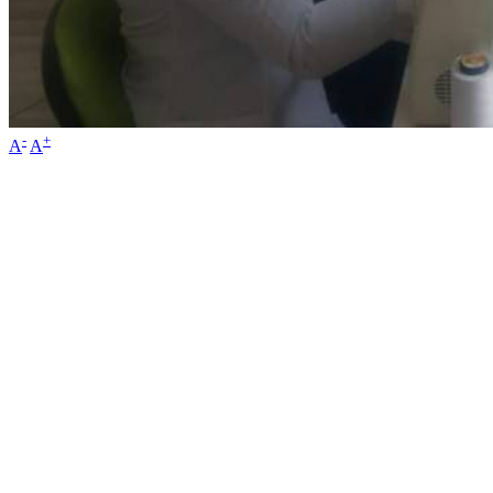
-
+
A
A