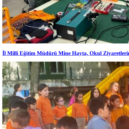
İl Milli Eğitim Müdürü Mine Hayta, Okul Ziyaretler