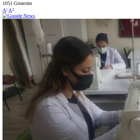
1051
Gösterim
-
+
A
A