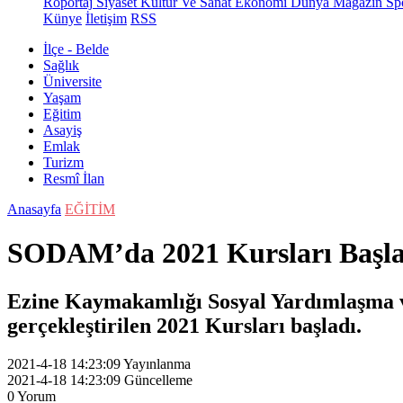
Röportaj
Siyaset
Kültür Ve Sanat
Ekonomi
Dünya
Magazin
Sp
Künye
İletişim
RSS
İlçe - Belde
Sağlık
Üniversite
Yaşam
Eğitim
Asayiş
Emlak
Turizm
Resmî İlan
Anasayfa
EĞİTİM
SODAM’da 2021 Kursları Başla
Ezine Kaymakamlığı Sosyal Yardımlaşma 
gerçekleştirilen 2021 Kursları başladı.
2021-4-18 14:23:09
Yayınlanma
2021-4-18 14:23:09
Güncelleme
0
Yorum