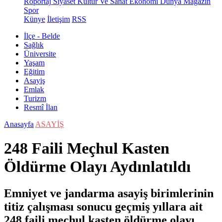
Röportaj
Siyaset
Kültür Ve Sanat
Ekonomi
Dünya
Magazin
Spor
Künye
İletişim
RSS
İlçe - Belde
Sağlık
Üniversite
Yaşam
Eğitim
Asayiş
Emlak
Turizm
Resmî İlan
Anasayfa
ASAYİŞ
248 Faili Meçhul Kasten
Öldürme Olayı Aydınlatıldı
Emniyet ve jandarma asayiş birimlerinin
titiz çalışması sonucu geçmiş yıllara ait
248 faili meçhul kasten öldürme olayı