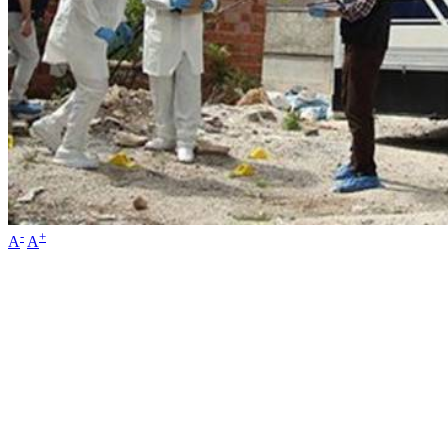
-
+
A
A