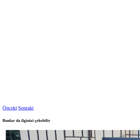
Önceki
Sonraki
Bunlar da ilginizi çekebilir