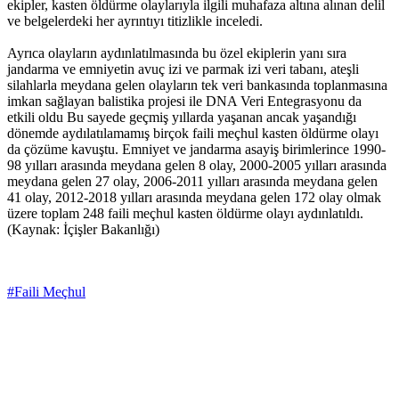
ekipler, kasten öldürme olaylarıyla ilgili muhafaza altına alınan delil
ve belgelerdeki her ayrıntıyı titizlikle inceledi.
Ayrıca olayların aydınlatılmasında bu özel ekiplerin yanı sıra
jandarma ve emniyetin avuç izi ve parmak izi veri tabanı, ateşli
silahlarla meydana gelen olayların tek veri bankasında toplanmasına
imkan sağlayan balistika projesi ile DNA Veri Entegrasyonu da
etkili oldu Bu sayede geçmiş yıllarda yaşanan ancak yaşandığı
dönemde aydılatılamamış birçok faili meçhul kasten öldürme olayı
da çözüme kavuştu. Emniyet ve jandarma asayiş birimlerince 1990-
98 yılları arasında meydana gelen 8 olay, 2000-2005 yılları arasında
meydana gelen 27 olay, 2006-2011 yılları arasında meydana gelen
41 olay, 2012-2018 yılları arasında meydana gelen 172 olay olmak
üzere toplam 248 faili meçhul kasten öldürme olayı aydınlatıldı.
(Kaynak: İçişler Bakanlığı)
#Faili Meçhul