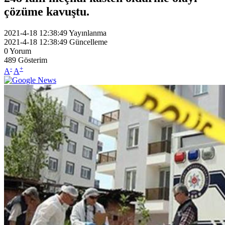
çözüme kavuştu.
2021-4-18 12:38:49
Yayınlanma
2021-4-18 12:38:49
Güncelleme
0
Yorum
489
Gösterim
-
+
A
A