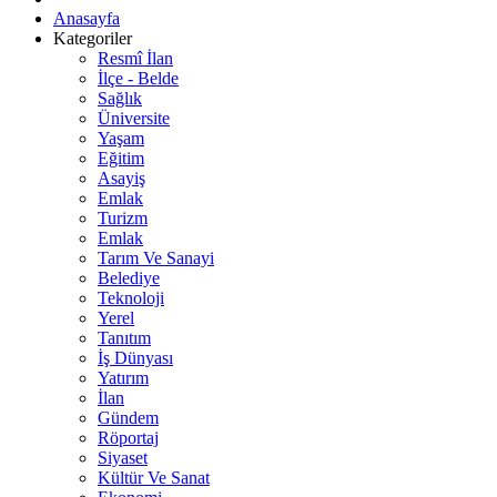
Anasayfa
Kategoriler
Resmî İlan
İlçe - Belde
Sağlık
Üniversite
Yaşam
Eğitim
Asayiş
Emlak
Turizm
Emlak
Tarım Ve Sanayi
Belediye
Teknoloji
Yerel
Tanıtım
İş Dünyası
Yatırım
İlan
Gündem
Röportaj
Siyaset
Kültür Ve Sanat