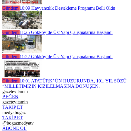
Gündem
10:09
Hayvancılık Destekleme Programı Belli Oldu
Gündem
11:25
Gökköy’de Üst Yapı Çalışmalarına Başlandı
Gündem
11:22
Gökköy’de Üst Yapı Çalışmalarına Başlandı
Gündem
10:01
ATATÜRK’ ÜN HUZURUNDA, 101. YIL SÖZÜ
“MİLLETİMİZİN KIZILELMASINA DÖNÜŞEN,
gazetevitamin
BEĞEN
gazetevitamin
TAKİP ET
medyabogaz
TAKİP ET
@bogazmedyatv
ABONE OL