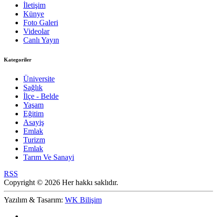
İletişim
Künye
Foto Galeri
Videolar
Canlı Yayın
Kategoriler
Üniversite
Sağlık
İlçe - Belde
Yaşam
Eğitim
Asayiş
Emlak
Turizm
Emlak
Tarım Ve Sanayi
RSS
Copyright © 2026 Her hakkı saklıdır.
Yazılım & Tasarım:
WK Bilişim