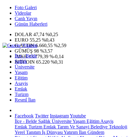
Foto Galeri
Videolar
Canlı Yayın
Günün Haberleri
DOLAR
47,74
%0,25
EURO
55,25
%0,43
G.ALTIN
6.660,55
%2,59
GÜMÜŞ
98
%3,57
İlçe - Belde
IMKB
13.779,39
%-0,14
Sağlık
BITCOIN
65.220
%0,31
Üniversite
Yaşam
Eğitim
Asayiş
Emlak
Turizm
Resmî İlan
Facebook
Twitter
Instagram
Youtube
İlçe - Belde
Sağlık
Üniversite
Yaşam
Eğitim
Asayiş
Emlak
Turizm
Emlak
Tarım Ve Sanayi
Belediye
Teknoloji
Yerel
Tanıtım
İş Dünyası
Yatırım
İlan
Gündem