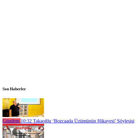
Son Haberler
Gündem
10:32
Takaoğlu ‘Bozcaada Üzümünün Hikayesi’ Söyleşişi